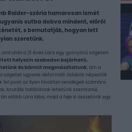
mb Raider-széria hamarosan ismét
 ugyanis sutba dobva mindent, előröl
ténetét, s bemutatják, hogyan lett
nyian szeretünk.
k, ami után a 21 éves Lara egy gyönyörű szigeten
rított helyszín szabadon bejárható,
ehetünk és bármit megmászhatunk
, ám a
 a szigetet ugyanis deformált őslakók népesítik
ak fel pont az ilyen hívatlan vendégek számára
k, brutális haláloknak lehetünk szemtanúi,
án előbb Lara lába, majd a feje is összetörik egy