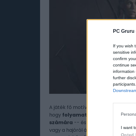
PC Gruru 
If you wish 
sensitive in
confirm you
continue se
information 
further disc
participants
Downstream 
A játék fő motívuma és az egyetlen c
hogy
folyamatosan biztosítanunk 
Persona
számára
-- és persze fegyvereket i
I want t
vagy a hajóról áthozott lőfegyverek
Opted 