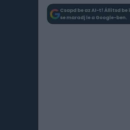
Csapd be az AI-t! Állítsd be 
se maradj le a Google-ben.