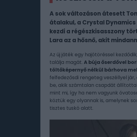
A sok változáson átesett To
átalakul, a Crystal Dynamics
kezdi a régészkisasszony tör
Lara az a hősnő, akit mindan
Az új játék egy hajótöréssel kezdődi
találja magát.
A búja őserdővel bo
töltőképernyő nélkül bárhova m
felfedezősdi rengeteg veszéllyel jár,
be, akik számtalan csapdát állított
mint mi, így ha nem vagyunk óvatosa
köztük egy olyannak is, amelynek sor
tisztes tuskó alatt.