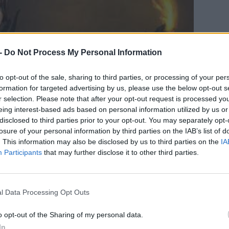
-
Do Not Process My Personal Information
to opt-out of the sale, sharing to third parties, or processing of your per
formation for targeted advertising by us, please use the below opt-out s
r selection. Please note that after your opt-out request is processed y
eing interest-based ads based on personal information utilized by us or
CÍM
disclosed to third parties prior to your opt-out. You may separately opt-
losure of your personal information by third parties on the IAB’s list of
. This information may also be disclosed by us to third parties on the
IA
ESP
Participants
that may further disclose it to other third parties.
élunk a túlélés, amit kihangsúlyoz az a tény,
kell táplálékot és tiszta vizet hősnőnk
l Data Processing Opt Outs
s szereznünk kell. Utóbbinak két módja van:
o opt-out of the Sharing of my personal data.
et használjuk, vagy az
alaptáborokban mi
In