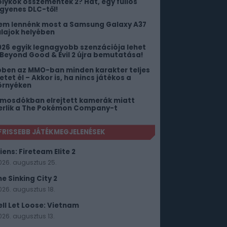
ölykök összementek 2? Hát, egy fullos
ngyenes DLC-től!
em lennénk most a Samsung Galaxy A37
ulajok helyében
026 egyik legnagyobb szenzációja lehet
 Beyond Good & Evil 2 újra bemutatása!
bben az MMO-ban minden karakter teljes
etet él – Akkor is, ha nincs játékos a
örnyéken
 mosdókban elrejtett kamerák miatt
erlik a The Pokémon Company-t
FRISSEBB JÁTÉKMEGJELENÉSEK
iens: Fireteam Elite 2
026. augusztus 25.
he Sinking City 2
026. augusztus 18.
ell Let Loose: Vietnam
026. augusztus 13.