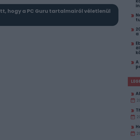
k
i
itt, hogy a PC Guru tartalmairól véletlenül
N
t
2
a
E
él
k
A
p
LEG
Al
2
T
2
H
2