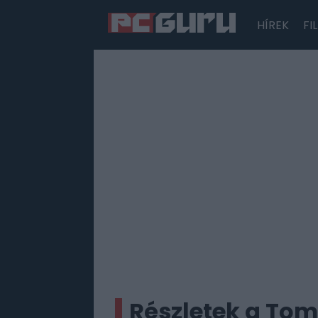
HÍREK
FI
Hírek
Film
Sorozatok
Játékok
Tesztek
Részletek a Tom