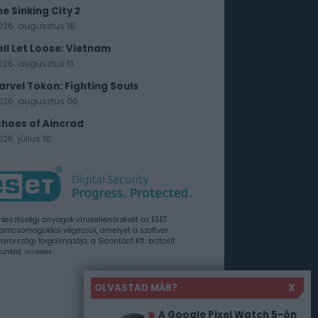
he Sinking City 2
026. augusztus 18.
ell Let Loose: Vietnam
026. augusztus 13.
arvel Tokon: Fighting Souls
026. augusztus 06.
choes of Aincrad
26. július 10.
rkesztőségi anyagok vírusellenőrzését az ESET
amcsomagokkal végezzük, amelyet a szoftver
rországi forgalmazója, a Sicontact Kft. biztosít
unkra.
Hirdetés
OLVASTAD MÁR?
X
A Google Pixel Watch 5-ön