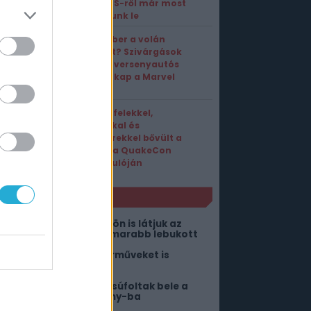
Wear OS-ről már most
mondjunk le
Vasember a volán
mögött? Szivárgások
szerint versenyautós
módot kap a Marvel
Rivals
Új ellenfelekkel,
pályákkal és
fegyverekkel bővült a
Quake a QuakeCon
évfordulóján
NLÓ
 Google Pixel Watch 5-ön is látjuk az
dőt, hogy mennyivel hamarabb lebukott
utós versenyzést és járműveket is
aphat a Marvel Rivals
öbb mint 150 bolygót zsúfoltak bele a
tar Wars: Zero Company-ba