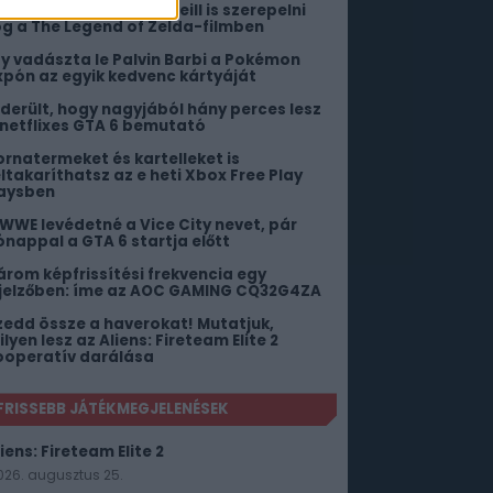
 nemrég elhunyt Sam Neill is szerepelni
og a The Legend of Zelda-filmben
gy vadászta le Palvin Barbi a Pokémon
xpón az egyik kedvenc kártyáját
iderült, hogy nagyjából hány perces lesz
 netflixes GTA 6 bemutató
ornatermeket és kartelleket is
eltakaríthatsz az e heti Xbox Free Play
aysben
 WWE levédetné a Vice City nevet, pár
ónappal a GTA 6 startja előtt
árom képfrissítési frekvencia egy
ijelzőben: íme az AOC GAMING CQ32G4ZA
zedd össze a haverokat! Mutatjuk,
lyen lesz az Aliens: Fireteam Elite 2
ooperatív darálása
FRISSEBB JÁTÉKMEGJELENÉSEK
iens: Fireteam Elite 2
026. augusztus 25.