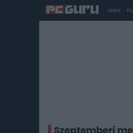
HÍREK
FI
Hírek
Film
Sorozatok
Játékok
Tesztek
Szeptemberi me