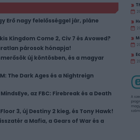
T
2
 Erő nagy felelősséggel jár, pláne
H
2
 kis Kingdom Come 2, Civ 7 és Avowed?
M
2
áratlan párosok hónapja!
E
 ismerősök új köntösben, és a magyar
20
: The Dark Ages és a Nightreign
 MindsEye, az FBC: Firebreak és a Death
A sze
progr
magya
 Floor 3, új Destiny 2 kieg, és Tony Hawk!
szám
sszatér a Mafia, a Gears of War és a