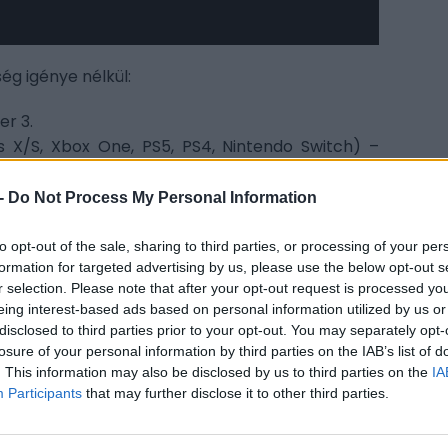
ég igénye nélkül:
er 3.
 X/S, Xbox One, PS5, PS4, Nintendo Switch) –
 PS5) – szeptember 4.
-
Do Not Process My Personal Information
ircle: The Order of Giants DLC (PC, Xbox Series
CÍM
to opt-out of the sale, sharing to third parties, or processing of your per
bor
formation for targeted advertising by us, please use the below opt-out s
ox Series X/S, PS5, Nintendo Switch, Switch 2) –
r selection. Please note that after your opt-out request is processed y
cro
eing interest-based ads based on personal information utilized by us or
ját
cion (PC, Xbox Series X/S, PS5, Switch 2) –
disclosed to third parties prior to your opt-out. You may separately opt-
sze
losure of your personal information by third parties on the IAB’s list of
S5) – szeptember 5.
. This information may also be disclosed by us to third parties on the
IA
ESP
 Xbox Series X/S, PS5, Switch 2, macOS) –
Participants
that may further disclose it to other third parties.
on (PC, PS5, Xbox Series X/S, Nintendo Switch) –