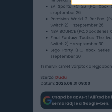
Nintendo Switch) – szeptember
EA Sports FC 26 (PC, Xbox S
szeptember 26.
Pac-Man World 2 Re-Pac (PC,
Switch 2) – szeptember 26.
NBA BOUNCE (PC, Xbox Series X
Final Fantasy Tactics: The Iva
Switch 2) – szeptember 30.
Lego Party (PC, Xbox Series
szeptember 30.
Ti melyik címet várjátok a legjobba
Szerző:
Dudu
Dátum:
2025.08.31 09:00
Csapd be az AI-t! Állítsd be 
se maradj le a Google-ben.