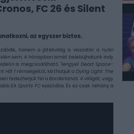
ronos, FC 26 és Silent
atkozni, az egyszer biztos.
ődik, hanem a játékvilág is visszatér a nyári
 idén sem. A hónapban ismét belebújhatunk Indy
 videón is megcsodálható
"lengyel Dead Space-
nt Hill f
rémségeitől, kiirthatjuk a
Dying Light: The
sen fedezhetjük fel a
Borderlands 4
világát, vagy
újabb
EA Sports FC
epizódba. És ez csak néhány a