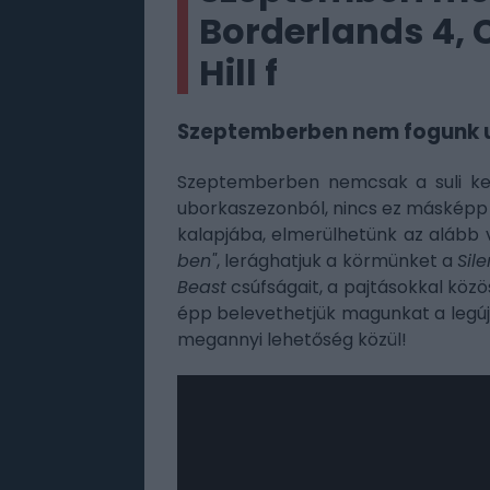
Borderlands 4, C
Hill f
Szeptemberben nem fogunk un
Szeptemberben nemcsak a suli kezd
uborkaszezonból, nincs ez másképp
kalapjába, elmerülhetünk az alább
ben"
, lerághatjuk a körmünket a
Sile
Beast
csúfságait, a pajtásokkal közö
épp belevethetjük magunkat a leg
megannyi lehetőség közül!