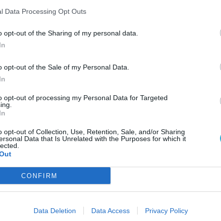
l Data Processing Opt Outs
mber 11.
o opt-out of the Sharing of my personal data.
 X/S, PS5) – szeptember 12.
In
s X/S, PS5, PS4, Nintendo Switch) – szeptember
o opt-out of the Sale of my Personal Data.
ndo Switch) – szeptember 17.
In
zeptember 18.
x Series X/S, PS5) – szeptember 19.
to opt-out of processing my Personal Data for Targeted
ing.
Sacred Tree (PC, PS5, Xbox Series X/S, Nintendo
In
o opt-out of Collection, Use, Retention, Sale, and/or Sharing
itch) – szeptember 19.
ersonal Data that Is Unrelated with the Purposes for which it
AJÁ
mber 23.
lected.
Out
r 25.
A
i
/S, PS5) – szeptember 25.
CONFIRM
A
Xbox Series X/S, PS5, Nintendo Switch, Switch 2)
k
T
Alchemist & the White Guardian (PC, PS5, PS4,
S
Data Deletion
Data Access
Privacy Policy