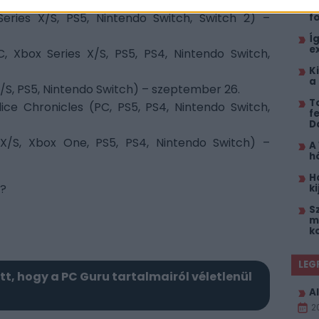
 26.
A
eries X/S, PS5, Nintendo Switch, Switch 2) –
f
Í
e
 Xbox Series X/S, PS5, PS4, Nintendo Switch,
K
a
/S, PS5, Nintendo Switch) – szeptember 26.
T
lice Chronicles (PC, PS5, PS4, Nintendo Switch,
f
D
 X/S, Xbox One, PS5, PS4, Nintendo Switch) –
A
h
H
n?
k
S
mi
k
LEG
itt, hogy a PC Guru tartalmairól véletlenül
Al
2