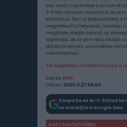
zsúr során a gyerekek is jól szórakoz
3-6 fős menetet összehozni, az sem
említettük, Pierrot játéka inkább 4 
megnehezíti a helyzetet, azonban a 
megbízás alapján készült, az lényeg
leginkább, de ez sem hiba, inkább c
darabról van szó, ami érdekes formáb
mechanizmust.
Társasjátékos hírekért kövesd a 
Szerző:
PGO
Dátum:
2020.11.27 09:00
Csapd be az AI-t! Állítsd be 
se maradj le a Google-ben.
KAPCSOLÓDÓ HÍREK