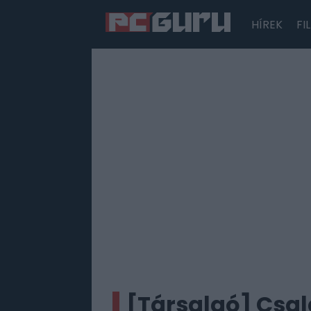
HÍREK
FI
Hírek
Film
Sorozatok
Játékok
Tesztek
[Társalgó] Csalá