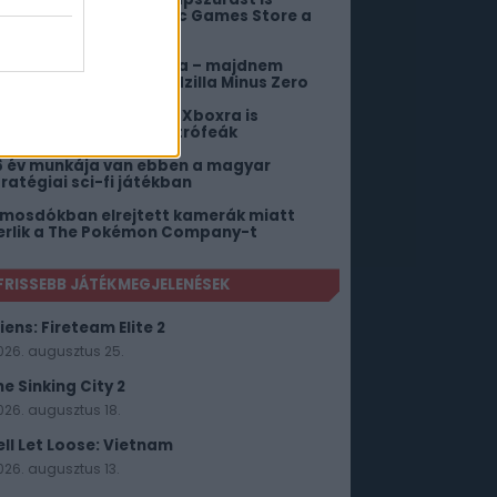
egspórol neked az Epic Games Store a
éten
odzilla nem siet sehova – majdnem
ekordhosszú lesz a Godzilla Minus Zero
ajj a maximalistáknak! Xboxra is
egérkeznek a platina trófeák
6 év munkája van ebben a magyar
tratégiai sci-fi játékban
 mosdókban elrejtett kamerák miatt
erlik a The Pokémon Company-t
FRISSEBB JÁTÉKMEGJELENÉSEK
iens: Fireteam Elite 2
026. augusztus 25.
he Sinking City 2
026. augusztus 18.
ell Let Loose: Vietnam
026. augusztus 13.