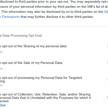
disclosed to third parties prior to your opt-out. You may separately opt-
losure of your personal information by third parties on the IAB’s list of
. This information may also be disclosed by us to third parties on the
IA
Participants
that may further disclose it to other third parties.
n segédkeznek, méghozzá egy visszafogott
erthogy mindenki választ magának egy babát,
minden körben 3 akciópontból gazdálkodva
upnál a játékkártyák közül egy-egy
l Data Processing Opt Outs
-tárgy-szoba lap bekerül a játéktábla alá, a
AJÁ
ák meg – ami nem osztható el, az a babaház
o opt-out of the Sharing of my personal data.
M
 ahogy az egy-egy szintén véletlenül választott
In
W
 kártyákkal és a történetlapkákkal kezdődhet a
I
o opt-out of the Sale of my Personal Data.
a
In
M
R
to opt-out of processing my Personal Data for Targeted
kmenetet eredményez, egyedül a lefutása
ing.
A
In
tt játsszuk, ami viszont mindenképpen javasolt,
h
e
kciópontból a szobákon át lehet közlekedni,
o opt-out of Collection, Use, Retention, Sale, and/or Sharing
M
használva, vagy a két oldalsó rövidítést is
ersonal Data that Is Unrelated with the Purposes for which it
R
lected.
l 3 pontot vesz el. A szobákban talált
Out
1