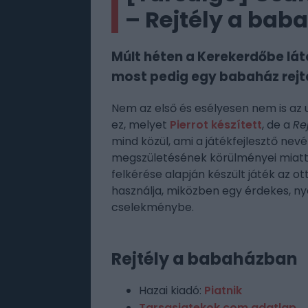
– Rejtély a bab
Múlt héten a Kerekerdőbe lát
most pedig egy babaház rejté
Nem az első és esélyesen nem is az 
ez, melyet
Pierrot készített
, de a
Re
mind közül, ami a játékfejlesztő nev
megszületésének körülményei miatt
felkérése alapján készült játék az ot
használja, miközben egy érdekes, n
cselekménybe.
Rejtély a babaházban
Hazai kiadó:
Piatnik
Tarsasjatekok.com adatlap