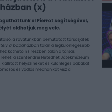
aházban (x)
ogathattunk el Pierrot segítségével,
lyét oldhatjuk meg vele.
utolsó, a rovatunkban bemutatott társasjáték
jtély a babaházban
talán a legkülönlegesebb
éhez köthető. Ez részben talán a társas
 lehet: a szentendrei Hetedhét Játékmúzeum
t kiállított helyszíneket és különleges babákat
yomozós és vádlós mechanikát visz a