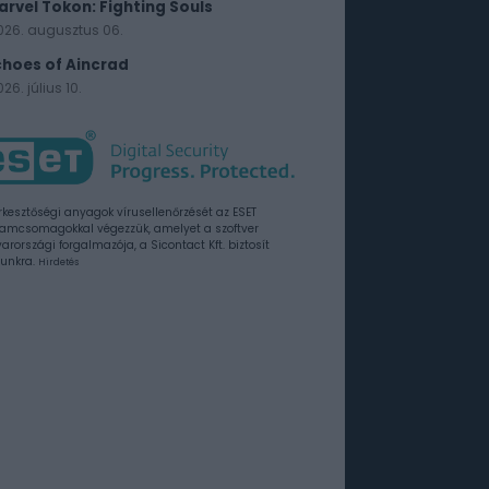
arvel Tokon: Fighting Souls
026. augusztus 06.
choes of Aincrad
26. július 10.
rkesztőségi anyagok vírusellenőrzését az ESET
amcsomagokkal végezzük, amelyet a szoftver
rországi forgalmazója, a Sicontact Kft. biztosít
unkra.
Hirdetés