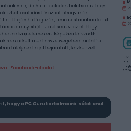
M
hatnak vele, de ha a családon belül sikerül egy
2
 okozhat csalódást. Viszont ahogy már
E
fő felett ajánlható igazán, ami mostanában kicsit
20
társas erényeiből ez mit sem vesz el. Hogy
ében a dizájnelemeken, képeken látszódik
sak szokni kell, mert összességében mutatós
an tálalja ezt a jól bejáratott, közkedvelt
A sze
progr
magya
rovat Facebook-oldalát
szám
itt, hogy a PC Guru tartalmairól véletlenül