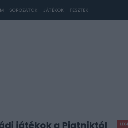
LM
SOROZATOK
JÁTÉKOK
TESZTEK
di játékok a Piatniktól
LEG