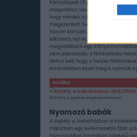
kártyalapok (3 pont) és történetlap
magunkhoz vesszük, utóbbit csak meg
hogy mindez a jegyzetlappal együtt
megszerzett tudás ismeretében már t
három kártyán, így egy feltételezés 
elkövető, hol és mibe rejtette el a 
megtalálható egy kártya formájában,
nem jelentkezik, a feltételezés hely
ahhoz kell, hogy a helyes feltételezé
ismeretében ezzel meg is nyertük a 
GALÉRIA
Kattints a galéria megtekintéséhez!
Nyomozó babák
A
Rejtély a babaházban
a közkedvel
miközben egy kellemesebb (bár a 
horrorisztikus formában tálalva) csa