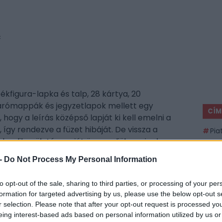
c
ékfigura-lapka és talp, 28 kártya, 20
karómappák és jegyzetlapok mellett egy
CÍM
i, hogy a leírás középső lapját ki kell emelni a
, így rendezve a füzet hibáját. De vissza a
Pia
olcadik születésnapját ünnepeljük, aminek
ESP
apott, tökéletesen megmunkált, szinte már
-
Do Not Process My Personal Information
minek szobái tele vannak bútorokkal és
ték pompáját. Mindennek tetejébe Anna kap egy
to opt-out of the sale, sharing to third parties, or processing of your per
et, akinek aztán hogy, hogy nem, eltűnik a
formation for targeted advertising by us, please use the below opt-out s
ny beárnyékolja ugyan a különleges eseményt,
r selection. Please note that after your opt-out request is processed y
 a fejüket és eldöntik, hogy megtalálják a tolvajt
eing interest-based ads based on personal information utilized by us or