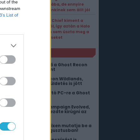
out of the
szerkójába, de ennyire
 downstream
még senkinek sem állt jól
B’s List of
Master Chief kiment a
divatból, így aztán a Halo
Studios sem úszta meg a
leépítéseket
NLÓ
ától ingyen pörgethető a Ghost Recon
ildlands és a Breakpoint
tt a next-gen Ghost Recon Wildlands,
mihez egy vadonatúj küldetés is jött
ost ingyen bezsákolható PC-re a Ghost
econ: Future Soldier
kkora „siker” a Halo: Campaign Evolved,
ogy az Xbox már el is kezdte kirúgni az
mbereket
egtört a csend, a Netflixen mutatja be a
ockstar a GTA 6-ot augusztusban!
1 ezer forintot és egy napszúrást is