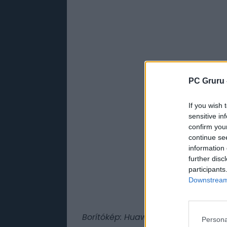
PC Gruru 
If you wish 
sensitive in
confirm you
continue se
information 
further disc
participants
Downstream 
Borítókép: Huawei Central
Persona