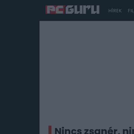
HÍREK
FI
Hírek
Film
Sorozatok
Játékok
Tesztek
Nincs zsanér, n