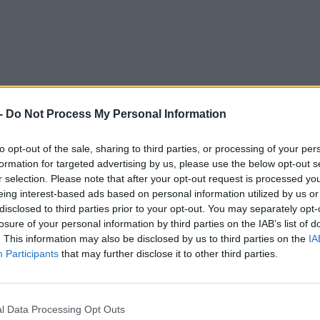
-
Do Not Process My Personal Information
to opt-out of the sale, sharing to third parties, or processing of your per
CÍM
formation for targeted advertising by us, please use the below opt-out s
r selection. Please note that after your opt-out request is processed y
hua
eing interest-based ads based on personal information utilized by us or
Sam
disclosed to third parties prior to your opt-out. You may separately opt-
losure of your personal information by third parties on the IAB’s list of
Sam
. This information may also be disclosed by us to third parties on the
IA
Sam
Participants
that may further disclose it to other third parties.
Sam
ESP
l Data Processing Opt Outs