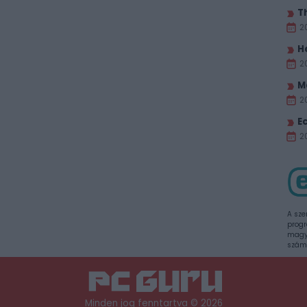
T
2
H
2
M
2
E
20
A sze
progr
magya
szám
Minden jog fenntartva © 2026