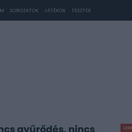
LM
SOROZATOK
JÁTÉKOK
TESZTEK
incs gyűrődés, nincs
LEG