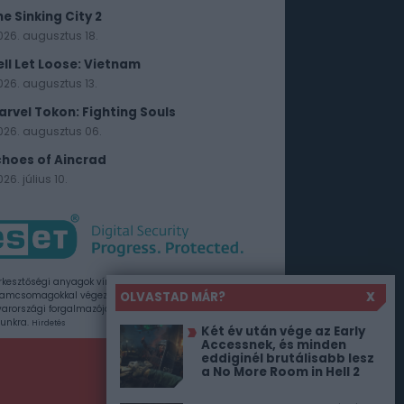
he Sinking City 2
026. augusztus 18.
ell Let Loose: Vietnam
026. augusztus 13.
arvel Tokon: Fighting Souls
026. augusztus 06.
choes of Aincrad
26. július 10.
rkesztőségi anyagok vírusellenőrzését az ESET
OLVASTAD MÁR?
X
amcsomagokkal végezzük, amelyet a szoftver
rországi forgalmazója, a Sicontact Kft. biztosít
unkra.
Hirdetés
Két év után vége az Early
Accessnek, és minden
eddiginél brutálisabb lesz
a No More Room in Hell 2