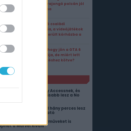
Gears-rajongó polcán jól
mutatna
Sokkoló családi
tragédia, a videójátékok
miatt került kórházba a
fiatal?
Tök jó, hogy jön a GTA 6
új videója, de miért lett
előfizetéshez kötve?
NLÓ
ét év után vége az Early Accessnek, és
inden eddiginél brutálisabb lesz a No
ore Room in Hell 2
iderült, hogy nagyjából hány perces lesz
 netflixes GTA 6 bemutató
utós versenyzést és járműveket is
aphat a Marvel Rivals