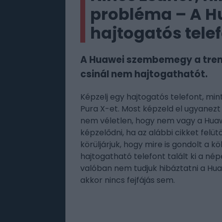
probléma – A H
hajtogatós tele
A Huawei szembemegy a trend
csinál nem hajtogathatót.
Képzelj egy hajtogatós telefont, mi
Pura X-et. Most képzeld el ugyanezt
nem véletlen, hogy nem vagy a Huaw
képzelődni, ha az alábbi cikket felü
körüljárjuk, hogy mire is gondolt a 
hajtogatható telefont talált ki a né
valóban nem tudjuk hibáztatni a Huaw
akkor nincs fejfájás sem.