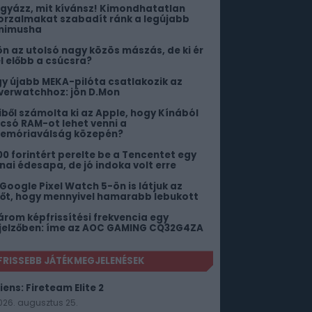
igyázz, mit kívánsz! Kimondhatatlan
orzalmakat szabadít ránk a legújabb
nimusha
ön az utolsó nagy közös mászás, de ki ér
el előbb a csúcsra?
gy újabb MEKA-pilóta csatlakozik az
verwatchhoz: jön D.Mon
iből számolta ki az Apple, hogy Kínából
lcsó RAM-ot lehet venni a
emóriaválság közepén?
00 forintért perelte be a Tencentet egy
ínai édesapa, de jó indoka volt erre
 Google Pixel Watch 5-ön is látjuk az
dőt, hogy mennyivel hamarabb lebukott
árom képfrissítési frekvencia egy
ijelzőben: íme az AOC GAMING CQ32G4ZA
FRISSEBB JÁTÉKMEGJELENÉSEK
iens: Fireteam Elite 2
026. augusztus 25.