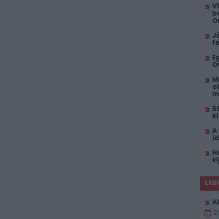
V
b
O
J
f
E
O
M
o
m
5
k
A
i
H
k
LEG
Al
2