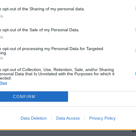
o opt-out of the Sharing of my personal data.
In
o opt-out of the Sale of my Personal Data.
itt, hogy a PC Guru tartalmairól véletlenül
In
to opt-out of processing my Personal Data for Targeted
ing.
In
o opt-out of Collection, Use, Retention, Sale, and/or Sharing
ersonal Data that Is Unrelated with the Purposes for which it
lected.
AJÁ
Out
K
CONFIRM
m
M
K
a
Data Deletion
Data Access
Privacy Policy
A
k