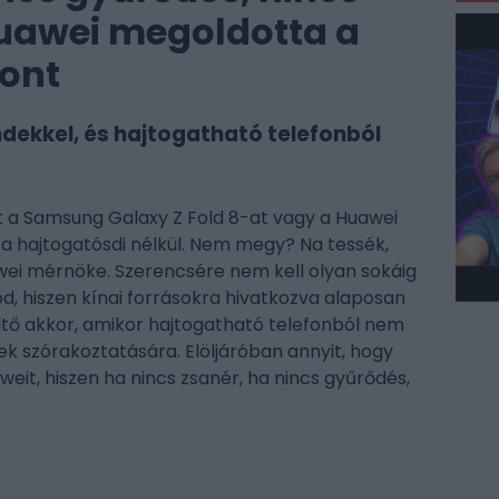
uawei megoldotta a
font
ekkel, és hajtogatható telefonból
nt a Samsung Galaxy Z Fold 8-at vagy a Huawei
 a hajtogatósdi nélkül. Nem megy? Na tessék,
ei mérnöke. Szerencsére nem kell olyan sokáig
töd, hiszen kínai forrásokra hivatkozva alaposan
költő akkor, amikor hajtogatható telefonból nem
pek szórakoztatására. Elöljáróban annyit, hogy
eit, hiszen ha nincs zsanér, ha nincs gyűrődés,