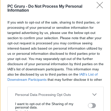
formálódik a The Witcher multiplayer
PC Gruru -
Do Not Process My Personal
spinoffja
Information
Ütős fegyverrel bővült a The Witcher 3
világa, de nem a CD Projekt RED-nek
If you wish to opt-out of the sale, sharing to third parties, or
köszönhetően
processing of your personal or sensitive information for
targeted advertising by us, please use the below opt-out
section to confirm your selection. Please note that after your
LEGFRISSEBB VIDEÓNK
opt-out request is processed you may continue seeing
interest-based ads based on personal information utilized by
us or personal information disclosed to third parties prior to
your opt-out. You may separately opt-out of the further
disclosure of your personal information by third parties on the
IAB’s list of downstream participants. This information may
also be disclosed by us to third parties on the
IAB’s List of
Downstream Participants
that may further disclose it to other
third parties.
Personal Data Processing Opt Outs
I want to opt-out of the Sharing of my
personal data.