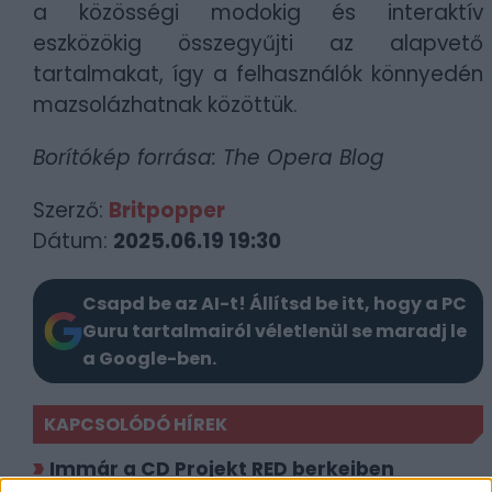
a közösségi modokig és interaktív
eszközökig összegyűjti az alapvető
tartalmakat, így a felhasználók könnyedén
mazsolázhatnak közöttük.
Borítókép forrása: The Opera Blog
Szerző:
Britpopper
Dátum:
2025.06.19 19:30
Csapd be az AI-t! Állítsd be itt, hogy a PC
Guru tartalmairól véletlenül se maradj le
a Google-ben.
KAPCSOLÓDÓ HÍREK
Immár a CD Projekt RED berkeiben