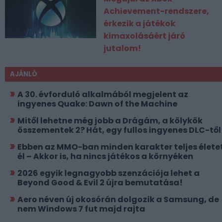
Achievement-rendszere,
érkezik a játékok
kimaxolásáért járó
jutalom!
AJÁNLÓ
A 30. évforduló alkalmából megjelent az
ingyenes Quake: Dawn of the Machine
Mitől lehetne még jobb a Drágám, a kölykök
összementek 2? Hát, egy fullos ingyenes DLC-től
Ebben az MMO-ban minden karakter teljes élete
él – Akkor is, ha nincs játékos a környéken
2026 egyik legnagyobb szenzációja lehet a
Beyond Good & Evil 2 újra bemutatása!
Aero néven új okosórán dolgozik a Samsung, de
nem Windows 7 fut majd rajta