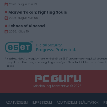
2026. augusztus 13.
Marvel Tokon: Fighting Souls
2026. augusztus 06.
Echoes of Aincrad
2026. július 10.
A szerkesztőségi anyagok vírusellenőrzését az ESET programcsomagokkal végezzü
amelyet a szoftver magyarországi forgalmazója, a Sicontact Kft. biztosít számunk
Hirdetés
Minden jog fenntartva © 2026
ADATVÉDELEM
IMPRESSZUM
ADATVÉDELMI BEÁLLÍTÁSOK
R