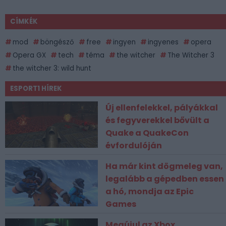
CÍMKÉK
mod
böngésző
free
ingyen
ingyenes
opera
Opera GX
tech
téma
the witcher
The Witcher 3
the witcher 3: wild hunt
ESPORT1 HÍREK
Új ellenfelekkel, pályákkal
és fegyverekkel bővült a
Quake a QuakeCon
évfordulóján
Ha már kint dögmeleg van,
legalább a gépedben essen
a hó, mondja az Epic
Games
Megújul az Xbox