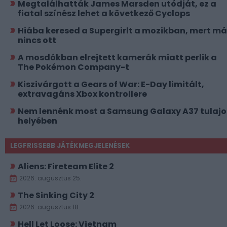
Megtalálhatták James Marsden utódját, ez a
fiatal színész lehet a következő Cyclops
Hiába keresed a Supergirlt a mozikban, mert má
nincs ott
A mosdókban elrejtett kamerák miatt perlik a
The Pokémon Company-t
Kiszivárgott a Gears of War: E-Day limitált,
extravagáns Xbox kontrollere
Nem lennénk most a Samsung Galaxy A37 tulajo
helyében
LEGFRISSEBB JÁTÉKMEGJELENÉSEK
Aliens: Fireteam Elite 2
2026. augusztus 25.
The Sinking City 2
2026. augusztus 18.
Hell Let Loose: Vietnam