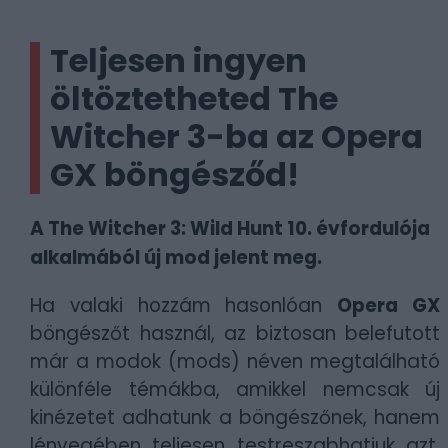
Teljesen ingyen
öltöztetheted The
Witcher 3-ba az Opera
GX böngésződ!
A The Witcher 3: Wild Hunt 10. évfordulója
alkalmából új mod jelent meg.
Ha valaki hozzám hasonlóan
Opera GX
böngészőt használ, az biztosan belefutott
már a modok (mods) néven megtalálható
különféle témákba, amikkel nemcsak új
kinézetet adhatunk a böngészőnek, hanem
lényegében teljesen testreszabhatjuk azt.