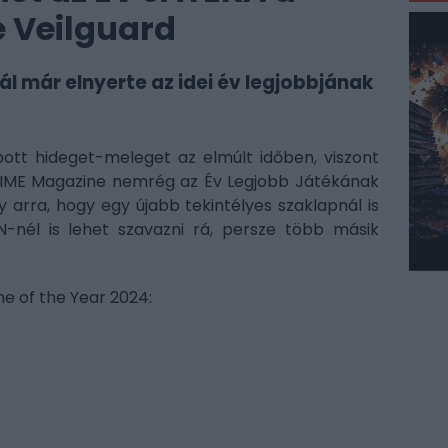
 Veilguard
 már elnyerte az idei év legjobbjának
ott hideget-meleget az elmúlt időben, viszont
 TIME Magazine nemrég az Év Legjobb Játékának
 arra, hogy egy újabb tekintélyes szaklapnál is
N-nél is lehet szavazni rá, persze több másik
 of the Year 2024: