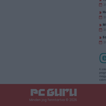
2
H
2
M
2
E
20
A sze
progr
magya
szám
Minden jog fenntartva © 2026