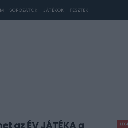
LM
SOROZATOK
JÁTÉKOK
TESZTEK
het az ÉV JÁTÉKA a
LEG