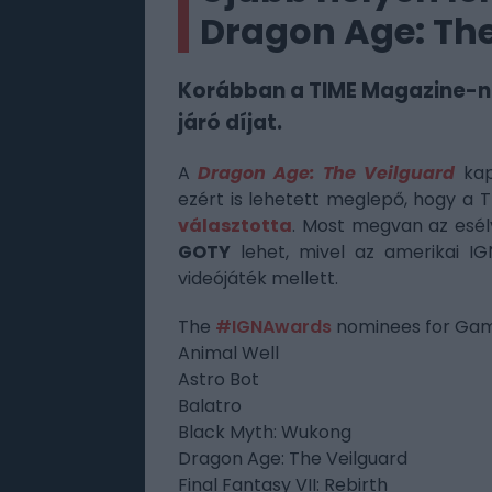
Dragon Age: The
Korábban a TIME Magazine-nál
járó díjat.
A
Dragon Age: The Veilguard
kap
ezért is lehetett meglepő, hogy a
választotta
. Most megvan az esély
GOTY
lehet, mivel az amerikai IG
videójáték mellett.
The
#IGNAwards
nominees for Game
Animal Well
Astro Bot
Balatro
Black Myth: Wukong
Dragon Age: The Veilguard
Final Fantasy VII: Rebirth