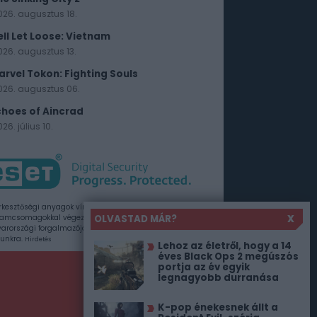
026. augusztus 18.
ell Let Loose: Vietnam
026. augusztus 13.
arvel Tokon: Fighting Souls
026. augusztus 06.
choes of Aincrad
26. július 10.
rkesztőségi anyagok vírusellenőrzését az ESET
OLVASTAD MÁR?
X
amcsomagokkal végezzük, amelyet a szoftver
rországi forgalmazója, a Sicontact Kft. biztosít
unkra.
Hirdetés
Lehoz az életről, hogy a 14
éves Black Ops 2 megúszós
portja az év egyik
legnagyobb durranása
K-pop énekesnek állt a