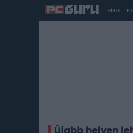
HÍREK
FI
Hírek
Film
Sorozatok
Játékok
Tesztek
Újabb helyen le