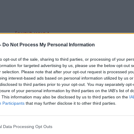
ter.com/CXTt8rWNQ4
-
Do Not Process My Personal Information
to opt-out of the sale, sharing to third parties, or processing of your per
tt esélyes lehet még az IGN Év játéka díjára az
formation for targeted advertising by us, please use the below opt-out s
CÍM
inal Fantasy 7 Rebirth
, a
Helldivers 2
, a
Balatro
, a
r selection. Please note that after your opt-out request is processed y
z
Indiana Jones and the Great Circle
és a
Silent
eing interest-based ads based on personal information utilized by us or
jelö
ong
és a
Final Fantasy 7 Rebirth
szerepeltetése
disclosed to third parties prior to your opt-out. You may separately opt-
Dra
legtöbb év végi listán ott vannak már most a
losure of your personal information by third parties on the IAB’s list of
ját
 pacsi az IGN-nek, amiért az
Indiana Jones and
. This information may also be disclosed by us to third parties on the
IA
tába, ugyanis Indyről hajlamosak megfeledkezni a
Participants
that may further disclose it to other third parties.
ESP
üggetlenül simán lehet az is, hogy a szavazatok
d
lesz a győztes – ez hamarosan ki fog derülni!
l Data Processing Opt Outs