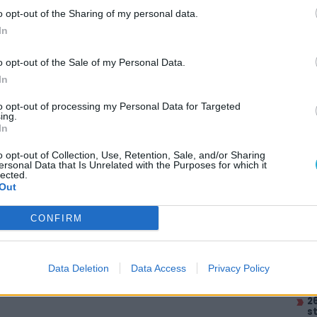
o opt-out of the Sharing of my personal data.
In
itt, hogy a PC Guru tartalmairól véletlenül
o opt-out of the Sale of my Personal Data.
In
to opt-out of processing my Personal Data for Targeted
ing.
In
etésként a Dragon Age: The Veilguard
o opt-out of Collection, Use, Retention, Sale, and/or Sharing
AJÁ
ersonal Data that Is Unrelated with the Purposes for which it
lected.
ett a Dragon Age: The Veilguard
L
Out
2
l
CONFIRM
K
s
A
Data Deletion
Data Access
Privacy Policy
h
e
2
s