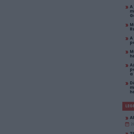
A
m
G
M
R
A
p
M
h
A
p
a
D
m
h
LEG
Al
2
T