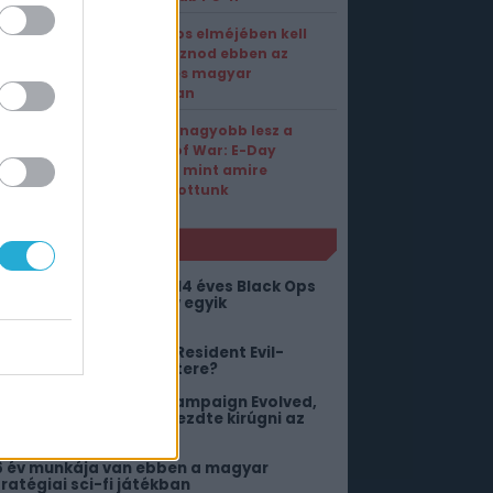
A gyilkos elméjében kell
nyomoznod ebben az
ígéretes magyar
játékban
Sokkal nagyobb lesz a
Gears of War: E-Day
bétája, mint amire
számítottunk
NLÓ
ehoz az életről, hogy a 14 éves Black Ops
 megúszós portja az év egyik
egnagyobb durranása
-pop énekesnek állt a Resident Evil-
zéria legszexibb karaktere?
kkora „siker” a Halo: Campaign Evolved,
ogy az Xbox már el is kezdte kirúgni az
mbereket
6 év munkája van ebben a magyar
tratégiai sci-fi játékban