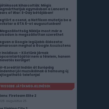
 játékosok kiharcolták: Mégis
egmárthatjuk egymásban a Lancert a
ears of War: E-Day bétájában!
egtört a csend, a Netflixen mutatja be a
ockstar a GTA 6-ot augusztusban!
 Megszállottság Nikkije most már a
olcodon is megszállottan szerethet
egvan a Google legújabb áldozata:
amarosan meghal a Google Asszisztens
z Insidious – Köztünk járnak
opcorntartójától nem a félelem, hanem
 nevetés kerülget
él-Koreától Indián át Európáig
indenhol jól muzsikálnak a Samsung új
ajtogatható telefonjai
FRISSEBB JÁTÉKMEGJELENÉSEK
iens: Fireteam Elite 2
026. augusztus 25.
he Sinking City 2