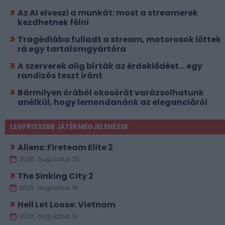
Az AI elveszi a munkát: most a streamerek
kezdhetnek félni
Tragédiába fulladt a stream, motorosok lőttek
rá egy tartalomgyártóra
A szerverek alig bírták az érdeklődést... egy
randizós teszt iránt
Bármilyen órából okosórát varázsolhatunk
anélkül, hogy lemondanánk az eleganciáról
LEGFRISSEBB JÁTÉKMEGJELENÉSEK
Aliens: Fireteam Elite 2
2026. augusztus 25.
The Sinking City 2
2026. augusztus 18.
Hell Let Loose: Vietnam
2026. augusztus 13.