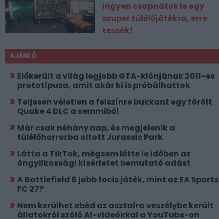
ingyen csapnátok le egy
szuper túlélőjátékra, erre
tessék!
AJÁNLÓ
Előkerült a világ legjobb GTA-klónjának 2011-es
prototípusa, amit akár ki is próbálhattok
Teljesen véletlen a felszínre bukkant egy törölt
Quake 4 DLC a semmiből
Már csak néhány nap, és megjelenik a
túlélőhorrorba oltott Jurassic Park
Látta a TikTok, mégsem lőtte le időben az
öngyilkossági kísérletet bemutató adást
A Battlefield 6 jobb focis játék, mint az EA Sports
FC 27?
Nem kerülhet ebéd az asztalra veszélybe került
állatokról szóló AI-videókkal a YouTube-on