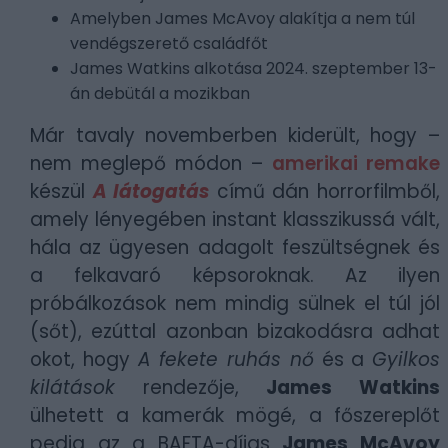
Amelyben James McAvoy alakítja a nem túl
vendégszerető családfőt
James Watkins alkotása 2024. szeptember 13-
án debütál a mozikban
Már tavaly novemberben kiderült, hogy –
nem meglepő módon –
amerikai remake
készül
A látogatás
című dán horrorfilmből,
amely lényegében instant klasszikussá vált,
hála az ügyesen adagolt feszültségnek és
a felkavaró képsoroknak. Az ilyen
próbálkozások nem mindig sülnek el túl jól
(sőt), ezúttal azonban bizakodásra adhat
okot, hogy
A fekete ruhás nő
és a
Gyilkos
kilátások
rendezője,
James Watkins
ülhetett a kamerák mögé, a főszereplőt
pedig az a BAFTA-díjas
James McAvoy