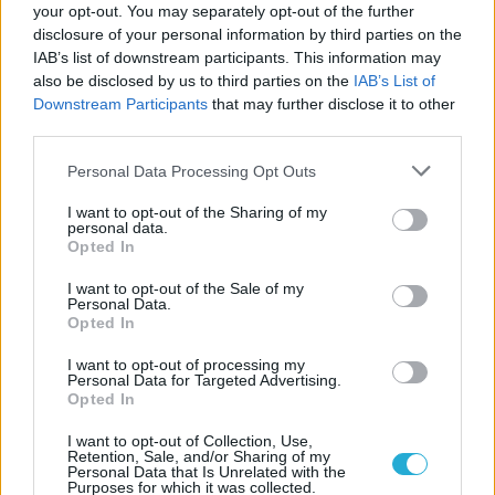
your opt-out. You may separately opt-out of the further
James McAvoy bekerült A látogatás
disclosure of your personal information by third parties on the
amerikai remake-jébe
IAB’s list of downstream participants. This information may
also be disclosed by us to third parties on the
IAB’s List of
Egyáltalán nem fog finomkodni A
Downstream Participants
that may further disclose it to other
látogatás amerikai változata
third parties.
Personal Data Processing Opt Outs
LEGFRISSEBB VIDEÓNK
I want to opt-out of the Sharing of my
personal data.
Opted In
I want to opt-out of the Sale of my
Personal Data.
Opted In
I want to opt-out of processing my
Personal Data for Targeted Advertising.
Opted In
I want to opt-out of Collection, Use,
Retention, Sale, and/or Sharing of my
Personal Data that Is Unrelated with the
Purposes for which it was collected.