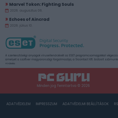
Marvel Tokon: Fighting Souls
2026. augusztus 06.
Echoes of Aincrad
2026. július 10.
A szerkesztőségi anyagok vírusellenőrzését az ESET programcsomagokkal végezzü
amelyet a szoftver magyarországi forgalmazója, a Sicontact Kft. biztosít számunk
Hirdetés
Minden jog fenntartva © 2026
ADATVÉDELEM
IMPRESSZUM
ADATVÉDELMI BEÁLLÍTÁSOK
R