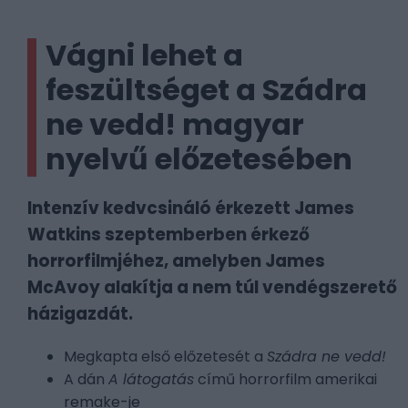
Vágni lehet a
feszültséget a Szádra
ne vedd! magyar
nyelvű előzetesében
Intenzív kedvcsináló érkezett James
Watkins szeptemberben érkező
horrorfilmjéhez, amelyben James
McAvoy alakítja a nem túl vendégszerető
házigazdát.
Megkapta első előzetesét a
Szádra ne vedd!
A dán
A látogatás
című horrorfilm amerikai
remake-je