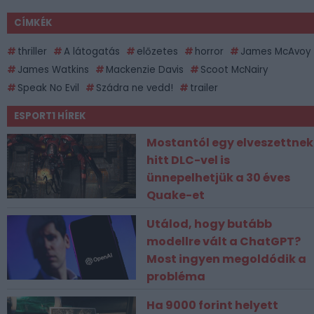
CÍMKÉK
thriller
A látogatás
előzetes
horror
James McAvoy
James Watkins
Mackenzie Davis
Scoot McNairy
Speak No Evil
Szádra ne vedd!
trailer
ESPORT1 HÍREK
Mostantól egy elveszettnek
hitt DLC-vel is
ünnepelhetjük a 30 éves
Quake-et
Utálod, hogy butább
modellre vált a ChatGPT?
Most ingyen megoldódik a
probléma
Ha 9000 forint helyett