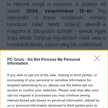
is feltűnik majd a vásznon. A
Szádra ne
vedd!
2024. szeptember 12-én
fog
debütálni a hazai mozikban, néhány
hónapon belül tehát kiderül, sikerült-e
megütni
A látogatás
szintjét – annak egyik
írója, Mads Tafdrup egyébként részt vesz a
munkálatokban, szóval elég jók a kilátások.
Szerző:
LeEcoBo
PC Gruru -
Do Not Process My Personal
Dátum:
2024.04.11 08:30
Information
If you wish to opt-out of the sale, sharing to third parties, or
Csapd be az AI-t! Állítsd be itt, hogy a PC
processing of your personal or sensitive information for
Guru tartalmairól véletlenül se maradj le
targeted advertising by us, please use the below opt-out
a Google-ben.
section to confirm your selection. Please note that after your
opt-out request is processed you may continue seeing
interest-based ads based on personal information utilized by
KAPCSOLÓDÓ HÍREK
us or personal information disclosed to third parties prior to