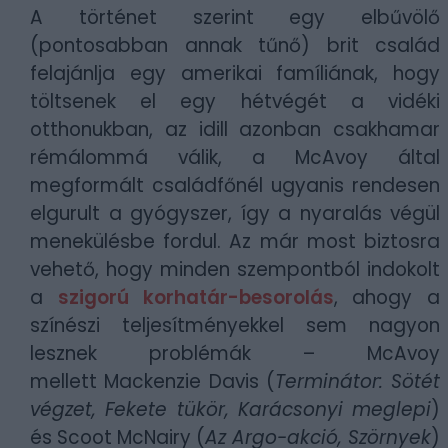
A történet szerint egy elbűvölő
(pontosabban annak tűnő) brit család
felajánlja egy amerikai famíliának, hogy
töltsenek el egy hétvégét a vidéki
otthonukban, az idill azonban csakhamar
rémálommá válik, a McAvoy által
megformált családfőnél ugyanis rendesen
elgurult a gyógyszer, így a nyaralás végül
menekülésbe fordul. Az már most biztosra
vehető, hogy minden szempontból indokolt
a
szigorú korhatár-besorolás
, ahogy a
színészi teljesítményekkel sem nagyon
lesznek problémák – McAvoy
mellett Mackenzie Davis (
Terminátor: Sötét
végzet, Fekete tükör, Karácsonyi meglepi
)
és Scoot McNairy (
Az Argo-akció, Szörnyek
)