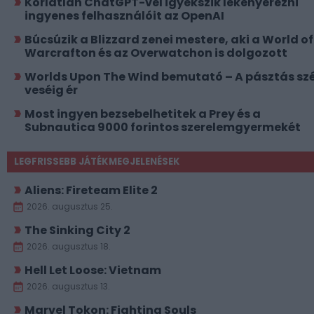
Korlátlan ChatGPT-vel igyekszik lekenyerezni
ingyenes felhasználóit az OpenAI
Búcsúzik a Blizzard zenei mestere, aki a World of
Warcrafton és az Overwatchon is dolgozott
Worlds Upon The Wind bemutató – A pásztás szé
veséig ér
Most ingyen bezsebelhetitek a Prey és a
Subnautica 9000 forintos szerelemgyermekét
LEGFRISSEBB JÁTÉKMEGJELENÉSEK
Aliens: Fireteam Elite 2
2026. augusztus 25.
The Sinking City 2
2026. augusztus 18.
Hell Let Loose: Vietnam
2026. augusztus 13.
Marvel Tokon: Fighting Souls