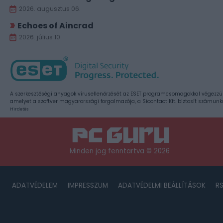
2026. augusztus 06.
Echoes of Aincrad
2026. július 10.
A szerkesztőségi anyagok vírusellenőrzését az ESET programcsomagokkal végezzü
amelyet a szoftver magyarországi forgalmazója, a Sicontact Kft. biztosít számunk
Hirdetés
Minden jog fenntartva © 2026
ADATVÉDELEM
IMPRESSZUM
ADATVÉDELMI BEÁLLÍTÁSOK
R