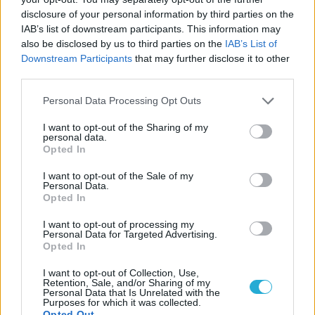
disclosure of your personal information by third parties on the
KAPCSOLÓDÓ HÍREK
IAB’s list of downstream participants. This information may
Megvillantotta foga fehérjét a The Sims
also be disclosed by us to third parties on the
IAB’s List of
Downstream Participants
that may further disclose it to other
kihívója
third parties.
146 millió órát pepecseltek el a The Sims 4
játékosok csak karakterkészítéssel
Personal Data Processing Opt Outs
I want to opt-out of the Sharing of my
personal data.
LEGFRISSEBB VIDEÓNK
Opted In
I want to opt-out of the Sale of my
Personal Data.
Opted In
I want to opt-out of processing my
Personal Data for Targeted Advertising.
Opted In
I want to opt-out of Collection, Use,
Retention, Sale, and/or Sharing of my
Personal Data that Is Unrelated with the
Purposes for which it was collected.
Opted Out