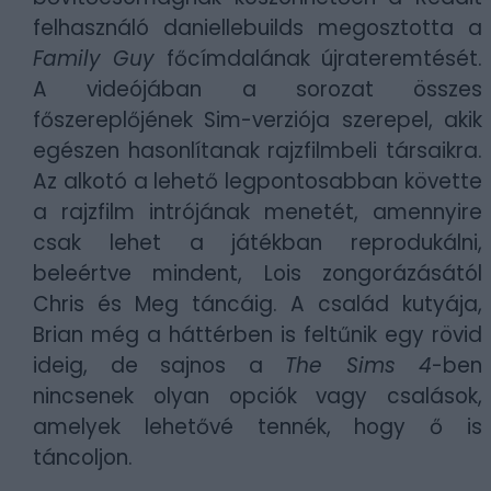
felhasználó daniellebuilds megosztotta a
Family Guy
főcímdalának újrateremtését.
A videójában a sorozat összes
főszereplőjének Sim-verziója szerepel, akik
egészen hasonlítanak rajzfilmbeli társaikra.
Az alkotó a lehető legpontosabban követte
a rajzfilm intrójának menetét, amennyire
csak lehet a játékban reprodukálni,
beleértve mindent, Lois zongorázásától
Chris és Meg táncáig. A család kutyája,
Brian még a háttérben is feltűnik egy rövid
ideig, de sajnos a
The Sims 4
-ben
nincsenek olyan opciók vagy csalások,
amelyek lehetővé tennék, hogy ő is
táncoljon.