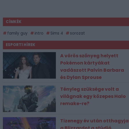
CÍMKÉK
family guy
intro
Sims 4
sorozat
ESPORT1 HÍREK
A vörös szőnyeg helyett
Pokémon kártyákat
vadászott Palvin Barbara
és Dylan Sprouse
Tényleg szüksége volt a
világnak egy közepes Halo
remake-re?
Tizenegy év után otthagyja
a Blizzardot a stúdió