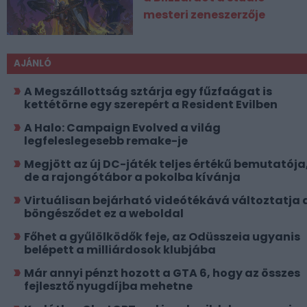
mesteri zeneszerzője
AJÁNLÓ
A Megszállottság sztárja egy fűzfaágat is
kettétörne egy szerepért a Resident Evilben
A Halo: Campaign Evolved a világ
legfeleslegesebb remake-je
Megjött az új DC-játék teljes értékű bemutatója
de a rajongótábor a pokolba kívánja
Virtuálisan bejárható videótékává változtatja 
böngésződet ez a weboldal
Főhet a gyűlölködők feje, az Odüsszeia ugyanis
belépett a milliárdosok klubjába
Már annyi pénzt hozott a GTA 6, hogy az összes
fejlesztő nyugdíjba mehetne