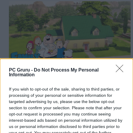
PC Gruru -
Do Not Process My Personal
Information
Szerző:
Britpopper
Dátum:
2022.02.08 20:30
If you wish to opt-out of the sale, sharing to third parties, or
processing of your personal or sensitive information for
targeted advertising by us, please use the below opt-out
Csapd be az AI-t! Állítsd be itt, hogy a PC
section to confirm your selection. Please note that after your
Guru tartalmairól véletlenül se maradj le
opt-out request is processed you may continue seeing
interest-based ads based on personal information utilized by
a Google-ben.
us or personal information disclosed to third parties prior to
your opt-out. You may separately opt-out of the further