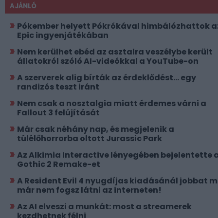
AJÁNLÓ
Pókember helyett Pókrókával himbálózhattok a
Epic ingyenjátékában
Nem kerülhet ebéd az asztalra veszélybe került
állatokról szóló AI-videókkal a YouTube-on
A szerverek alig bírták az érdeklődést... egy
randizós teszt iránt
Nem csak a nosztalgia miatt érdemes várni a
Fallout 3 felújítását
Már csak néhány nap, és megjelenik a
túlélőhorrorba oltott Jurassic Park
Az Alkimia Interactive lényegében bejelentette 
Gothic 2 Remake-et
A Resident Evil 4 nyugdíjas kiadásánál jobbat 
már nem fogsz látni az interneten!
Az AI elveszi a munkát: most a streamerek
kezdhetnek félni