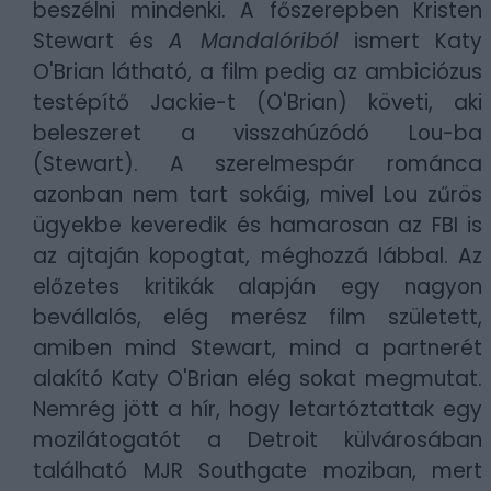
beszélni mindenki. A főszerepben Kristen
Stewart és
A Mandalóriból
ismert Katy
O'Brian látható, a film pedig az ambiciózus
testépítő Jackie-t (O'Brian) követi, aki
beleszeret a visszahúzódó Lou-ba
(Stewart). A szerelmespár románca
azonban nem tart sokáig, mivel Lou zűrös
ügyekbe keveredik és hamarosan az FBI is
az ajtaján kopogtat, méghozzá lábbal. Az
előzetes kritikák alapján egy nagyon
bevállalós, elég merész film született,
amiben mind Stewart, mind a partnerét
alakító Katy O'Brian elég sokat megmutat.
Nemrég jött a hír, hogy letartóztattak egy
mozilátogatót a Detroit külvárosában
található MJR Southgate moziban, mert