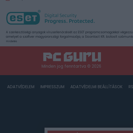
A szerkesztőségi anyagok vírusellenőrzését az ESET programcsomagokkal végezzü
amelyet a szoftver magyarországi forgalmazója, a Sicontact Kft. biztosít számunk
Hirdetés
Minden jog fenntartva © 2026
ADATVÉDELEM
IMPRESSZUM
ADATVÉDELMI BEÁLLÍTÁSOK
R