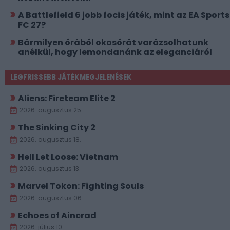
A Battlefield 6 jobb focis játék, mint az EA Sports
FC 27?
Bármilyen órából okosórát varázsolhatunk
anélkül, hogy lemondanánk az eleganciáról
LEGFRISSEBB JÁTÉKMEGJELENÉSEK
Aliens: Fireteam Elite 2
2026. augusztus 25.
The Sinking City 2
2026. augusztus 18.
Hell Let Loose: Vietnam
2026. augusztus 13.
Marvel Tokon: Fighting Souls
2026. augusztus 06.
Echoes of Aincrad
2026. július 10.