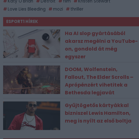
Katy O'Brian
Detroit
film
Kristen Stewart
Love Lies Bleeding
mozi
thriller
ESPORT1 HÍREK
Ha AI slop gyártásából
akarsz megélni a YouTube-
on, gondold át még
egyszer
DOOM, Wolfenstein,
Fallout, The Elder Scrolls –
Aprópénzért vihetitek a
Bethesda legjavát
Gyűjtögetős kártyákkal
bizniszel Lewis Hamilton,
meg is nyílt az első boltja