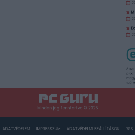
2
M
2
E
20
A sze
progr
magya
szám
Minden jog fenntartva © 2026
ADATVÉDELEM
IMPRESSZUM
ADATVÉDELMI BEÁLLÍTÁSOK
RSS