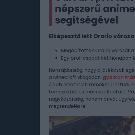
népszerű anime 
segítségével
Elképesztő lett Orario városa
Megépítették Orario városát a
Egy profi csapat két hónapon k
Nem újdonság, hogy a játékosok egé
a Minecraft világában,
gyakran más
újabb hihetetlen remekműről tudunk 
tervezőkből és művészekből álló Var
nagyközönség, hanem privát ügyfelek
megrendelésre.