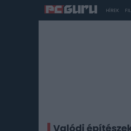
HÍREK
FI
Hírek
Film
Sorozatok
Játékok
Tesztek
Valódi építésze