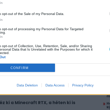
In
nyleg a komplett várost be lehet járni.
o opt-out of the Sale of my Personal Data.
tül, napi tizenkét órában dolgozott a virtuális
In
csodálnátok a végeredményt, akkor
ezen az
to opt-out of processing my Personal Data for Targeted
ing.
In
AJÁ
o opt-out of Collection, Use, Retention, Sale, and/or Sharing
ersonal Data that Is Unrelated with the Purposes for which it
lected.
5
Out
itt, hogy a PC Guru tartalmairól véletlenül
k
A
CONFIRM
h
E
O
Data Deletion
Data Access
Privacy Policy
aftban készül jótékonysági fesztivált
M
o
m
 ki a Minecraft RTX, a héten ki is
H
k