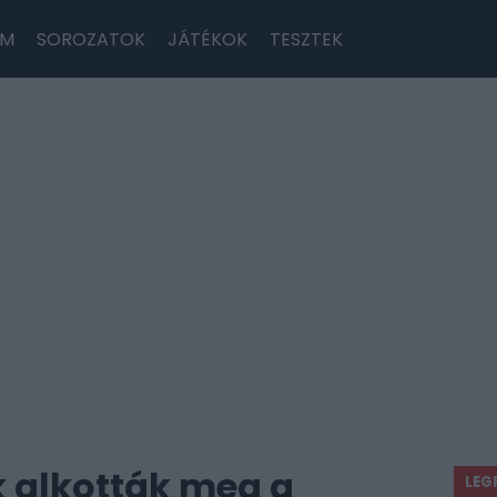
LM
SOROZATOK
JÁTÉKOK
TESZTEK
k alkották meg a
LEG