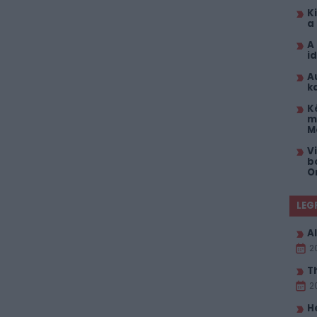
K
a
A
i
A
k
K
m
M
V
b
O
LEG
Al
2
T
2
H