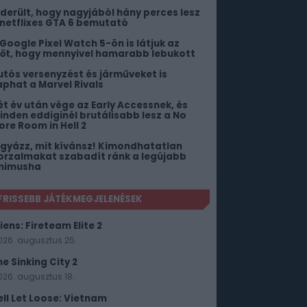
iderült, hogy nagyjából hány perces lesz
 netflixes GTA 6 bemutató
 Google Pixel Watch 5-ön is látjuk az
dőt, hogy mennyivel hamarabb lebukott
utós versenyzést és járműveket is
aphat a Marvel Rivals
ét év után vége az Early Accessnek, és
inden eddiginél brutálisabb lesz a No
ore Room in Hell 2
igyázz, mit kívánsz! Kimondhatatlan
orzalmakat szabadít ránk a legújabb
nimusha
FRISSEBB JÁTÉKMEGJELENÉSEK
iens: Fireteam Elite 2
026. augusztus 25.
he Sinking City 2
026. augusztus 18.
ell Let Loose: Vietnam