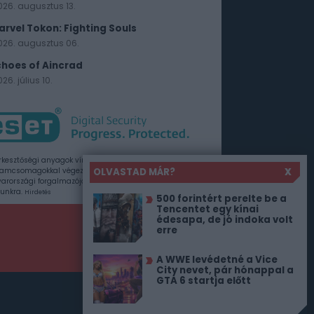
026. augusztus 13.
arvel Tokon: Fighting Souls
026. augusztus 06.
choes of Aincrad
26. július 10.
rkesztőségi anyagok vírusellenőrzését az ESET
OLVASTAD MÁR?
X
amcsomagokkal végezzük, amelyet a szoftver
rországi forgalmazója, a Sicontact Kft. biztosít
unkra.
Hirdetés
500 forintért perelte be a
Tencentet egy kínai
édesapa, de jó indoka volt
erre
A WWE levédetné a Vice
City nevet, pár hónappal a
GTA 6 startja előtt