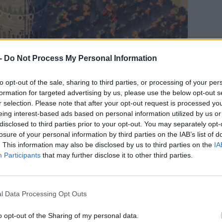
-
Do Not Process My Personal Information
to opt-out of the sale, sharing to third parties, or processing of your per
formation for targeted advertising by us, please use the below opt-out s
r selection. Please note that after your opt-out request is processed y
CÍM
eing interest-based ads based on personal information utilized by us or
disclosed to third parties prior to your opt-out. You may separately opt-
Da
losure of your personal information by third parties on the IAB’s list of
. This information may also be disclosed by us to third parties on the
IA
ESP
Participants
that may further disclose it to other third parties.
zok számára lehet ismerős, akik hallottak már az
n a Dungeon?
, rövidebb nevén
DanMachi
című
zeletre" osztott város a jellegzetes arénával, na
l Data Processing Opt Outs
ngeonnel hihetetlen aprólékossággal lett
eten - sőt, magából a toronyból még le is
o opt-out of the Sharing of my personal data.
s magassági limitet. Az egyes lakóházaknak pedig