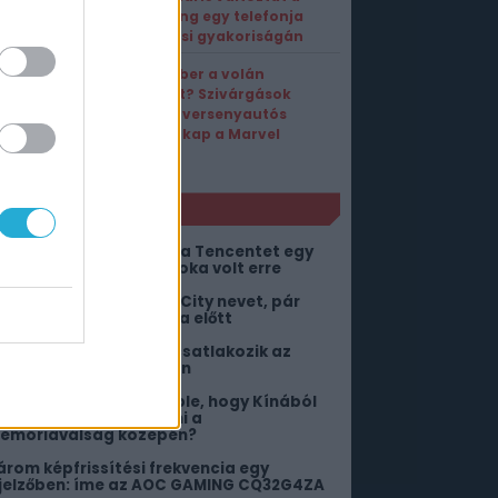
Samsung egy telefonja
frissítési gyakoriságán
Vasember a volán
mögött? Szivárgások
szerint versenyautós
módot kap a Marvel
Rivals
NLÓ
00 forintért perelte be a Tencentet egy
ínai édesapa, de jó indoka volt erre
 WWE levédetné a Vice City nevet, pár
ónappal a GTA 6 startja előtt
gy újabb MEKA-pilóta csatlakozik az
verwatchhoz: jön D.Mon
iből számolta ki az Apple, hogy Kínából
lcsó RAM-ot lehet venni a
emóriaválság közepén?
árom képfrissítési frekvencia egy
ijelzőben: íme az AOC GAMING CQ32G4ZA