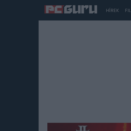
HÍREK
FI
Hírek
Film
Sorozatok
Játékok
Tesztek