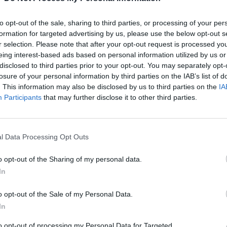
, mint
ampír.
to opt-out of the sale, sharing to third parties, or processing of your per
formation for targeted advertising by us, please use the below opt-out s
r selection. Please note that after your opt-out request is processed y
Ekkor jelennek meg a
eing interest-based ads based on personal information utilized by us or
BloodRayne
disclosed to third parties prior to your opt-out. You may separately opt-
felújítások konzolon
losure of your personal information by third parties on the IAB’s list of
h a
Végre megkaptuk a
. This information may also be disclosed by us to third parties on the
IA
ziók
hivatalos megjelenési
Participants
that may further disclose it to other third parties.
5-öt
dátumokat, és nem is kell
már olyan sokat aludni
JÁT
addig.
Blo
tér
l Data Processing Opt Outs
o opt-out of the Sharing of my personal data.
ldalt,
ű,
In
ot
virít.
o opt-out of the Sale of my Personal Data.
In
1
to opt-out of processing my Personal Data for Targeted