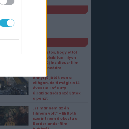
JELENÉS
PC
2006. február 17.
ORT1 HÍREK
Nem biztos, hogy ettől
fogsz felsikítani: ilyen
lett az új Insidious-film
popcornvödre
Annyi jó játék van a
világon, de ti mégis a 14
éves Call of Duty
újrakiadására szórjátok
a pénzt
„Ez már nem az én
filmem volt” – Eli Roth
szerint nem ő okozta a
Borderlands-film
bukását