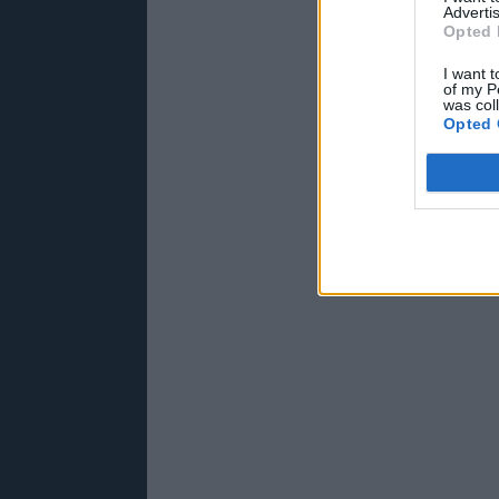
Advertis
Opted 
I want t
of my P
was col
Opted 