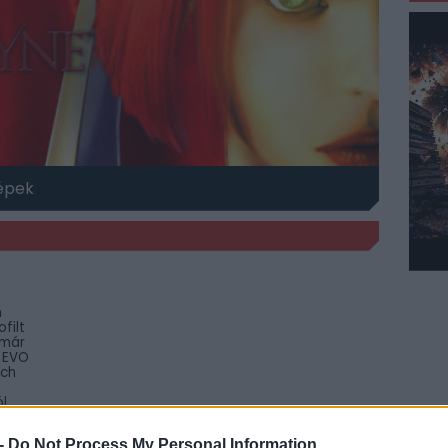
épek
m
filt
 már
 EVO
tch
ól
r
üket a
-
Do Not Process My Personal Information
vébe.