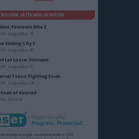
FRISSEBB JÁTÉKMEGJELENÉSEK
iens: Fireteam Elite 2
026. augusztus 25.
he Sinking City 2
026. augusztus 18.
ell Let Loose: Vietnam
026. augusztus 13.
arvel Tokon: Fighting Souls
026. augusztus 06.
choes of Aincrad
26. július 10.
rkesztőségi anyagok vírusellenőrzését az ESET