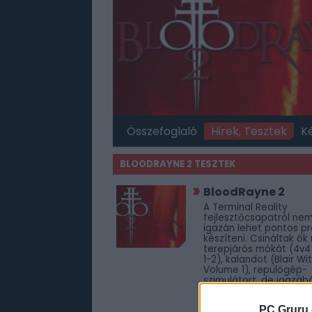
Összefoglaló
Hirek, Tesztek
K
BLOODRAYNE 2 TESZTEK
BloodRayne 2
A Terminal Reality
fejlesztőcsapatról ne
igazán lehet pontos pro
készíteni. Csináltak ők
terepjárós mókát (4v4
1-2), kalandot (Blair Wi
Volume 1), repülőgép-
szimulátort, de igazáb
csak egyetlen karakte
miatt vésték fel a nev
PC Gruru 
játékok históriás köny