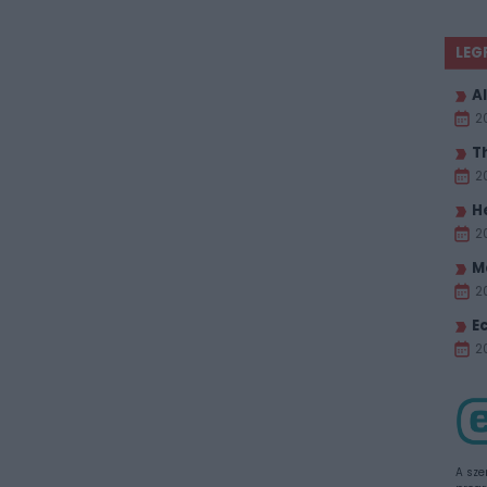
LEG
Al
2
T
2
H
2
M
2
E
20
A sze