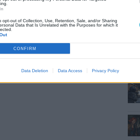
ing.
In
MEG
o opt-out of Collection, Use, Retention, Sale, and/or Sharing
ersonal Data that Is Unrelated with the Purposes for which it
lected.
Out
ESP
CONFIRM
Data Deletion
Data Access
Privacy Policy