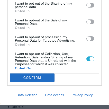
I want to opt-out of the Sharing of my
personal data.
Monopoly: Star Wars Heroes vs. Villains
Opted In
Műfaj:
I want to opt-out of the Sale of my
Stratégia
Personal Data.
Opted In
Kiadó:
Ubisoft
I want to opt-out of processing my
Personal Data for Targeted Advertising.
Fejlesztő:
Opted In
Behaviour Interactive
I want to opt-out of Collection, Use,
Retention, Sale, and/or Sharing of my
Personal Data that Is Unrelated with the
Purposes for which it was collected.
MEGJELENÉS
Opted Out
PC
CONFIRM
2026. június 30.
Egyéb
2026. június 30.
Data Deletion
Data Access
Privacy Policy
NS
2026. június 30.
XBOX X