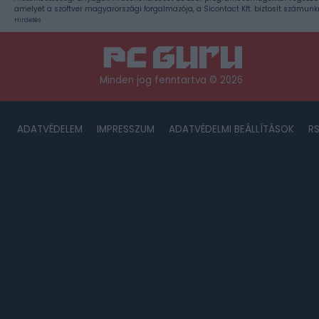
amelyet a szoftver magyarországi forgalmazója, a Sicontact Kft. biztosít számunk
Hirdetés
Minden jog fenntartva © 2026
ADATVÉDELEM
IMPRESSZUM
ADATVÉDELMI BEÁLLÍTÁSOK
R