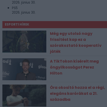
2026. június 30.
PS5
2026. június 30.
ESPORT1 HÍREK
Még egy utolsó nagy
frissítést kap ez a
szórakoztató kooperatív
játék
A TikTokon kísérelt meg
öngyilkosságot Perez
Hilton
Óra okosító hozza el a régi,
elegáns karórákat a 21.
századba