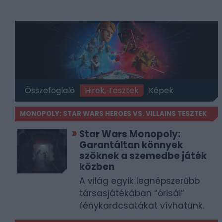
Összefoglaló
Hirek, Tesztek
Képek
MONOPOLY: STAR WARS HEROES VS. VILLAINS TESZTEK
Star Wars Monopoly:
Garantáltan könnyek
szöknek a szemedbe játék
közben
A világ egyik legnépszerűbb
társasjátékában “órisái”
fénykardcsatákat vívhatunk.