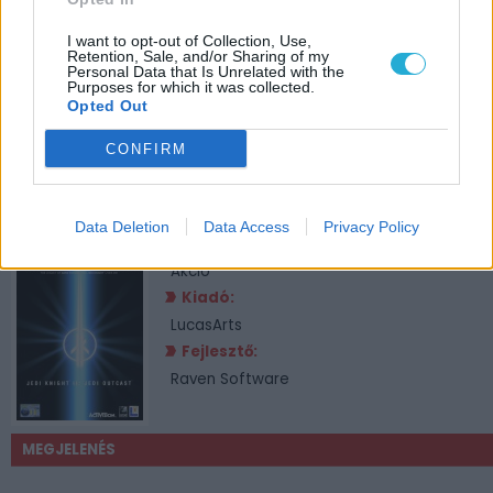
I want to opt-out of Collection, Use,
Retention, Sale, and/or Sharing of my
Personal Data that Is Unrelated with the
Purposes for which it was collected.
Opted Out
CONFIRM
JÁTÉKADATLAP
Star Wars: Jedi Knight II - Jedi Outcast
Data Deletion
Data Access
Privacy Policy
Műfaj:
Akció
Kiadó:
LucasArts
Fejlesztő:
Raven Software
MEGJELENÉS