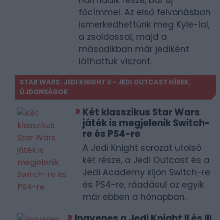
főcímmel. Az első felvonásban
ismerkedhettünk meg Kyle-lal,
a zsoldossal, majd a
másodikban már jediként
láthattuk viszont.
STAR WARS: JEDI KNIGHT II - JEDI OUTCAST HÍREK,
ÚJDONSÁGOK
Két klasszikus Star Wars
játék is megjelenik Switch-
re és PS4-re
A Jedi Knight sorozat utolsó
két része, a Jedi Outcast és a
Jedi Academy kijön Switch-re
és PS4-re, ráadásul az egyik
már ebben a hónapban.
Ingyenes a Jedi Knight II és III