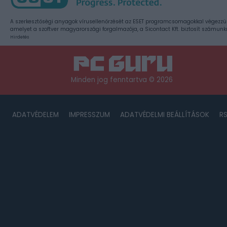
A szerkesztőségi anyagok vírusellenőrzését az ESET programcsomagokkal végezzü
amelyet a szoftver magyarországi forgalmazója, a Sicontact Kft. biztosít számunk
Hirdetés
Minden jog fenntartva © 2026
ADATVÉDELEM
IMPRESSZUM
ADATVÉDELMI BEÁLLÍTÁSOK
R