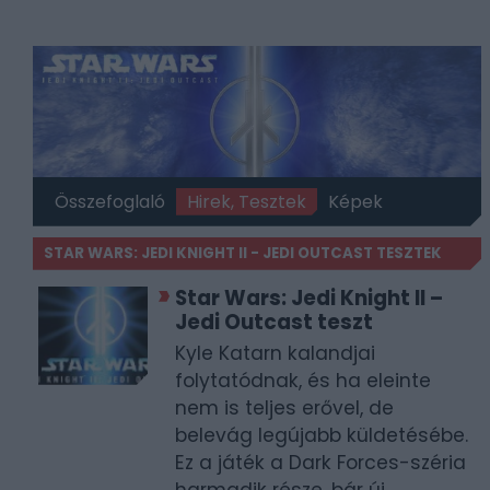
Összefoglaló
Hirek, Tesztek
Képek
STAR WARS: JEDI KNIGHT II - JEDI OUTCAST TESZTEK
Star Wars: Jedi Knight II –
Jedi Outcast teszt
Kyle Katarn kalandjai
folytatódnak, és ha eleinte
nem is teljes erővel, de
belevág legújabb küldetésébe.
Ez a játék a Dark Forces-széria
harmadik része, bár új