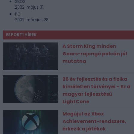
XBOX
2002. május 31.
PC
2002. március 28.
ESPORT1 HÍREK
A Storm King minden
Gears-rajongó polcán jól
mutatna
26 év fejlesztés és a fizika
kíméletlen törvényei – Ez a
magyar fejlesztésű
LightCone
Megújul az Xbox
Achievement-rendszere,
érkezik a játékok