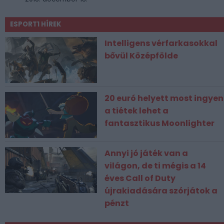
ESPORT1 HÍREK
Intelligens vérfarkasokkal
bővül Középfölde
20 euró helyett most ingyen
a tiétek lehet a
fantasztikus Moonlighter
Annyi jó játék van a
világon, de ti mégis a 14
éves Call of Duty
újrakiadására szórjátok a
pénzt