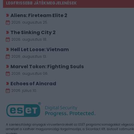
LEGFRISSEBB JÁTÉKMEGJELENÉSEK
Aliens: Fireteam Elite 2
2026. augusztus 25.
The Sinking City 2
2026. augusztus 18.
Hell Let Loose: Vietnam
2026. augusztus 13.
Marvel Tokon: Fighting Souls
2026. augusztus 06.
Echoes of Aincrad
2026. július 10.
A szerkesztőségi anyagok vírusellenőrzését az ESET programcsomagokkal végezzü
amelyet a szoftver magyarországi forgalmazója, a Sicontact Kft. biztosít számunk
Hirdetés