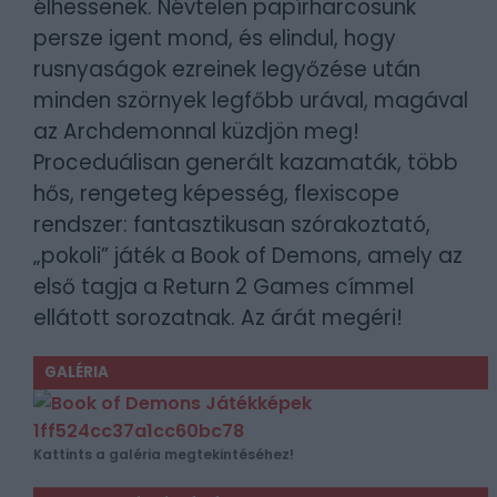
élhessenek. Névtelen papírharcosunk
persze igent mond, és elindul, hogy
rusnyaságok ezreinek legyőzése után
minden szörnyek legfőbb urával, magával
az Archdemonnal küzdjön meg!
Proceduálisan generált kazamaták, több
hős, rengeteg képesség, flexiscope
rendszer: fantasztikusan szórakoztató,
„pokoli” játék a Book of Demons, amely az
első tagja a Return 2 Games címmel
ellátott sorozatnak. Az árát megéri!
GALÉRIA
Kattints a galéria megtekintéséhez!