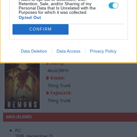
Retention, Sale, and/or Sharing of my
Personal Data that Is Unrelated with the
Purposes for which it was collected.
Opted Out
CONFIRM
JÁTÉKADATLAP
Data Deletion
Data Access
Privacy Policy
Book of Demons
Műfaj:
Akció/RPG
Kiadó:
Thing Trunk
Fejlesztő:
Thing Trunk
MEGJELENÉS
PC
2018. december 13.