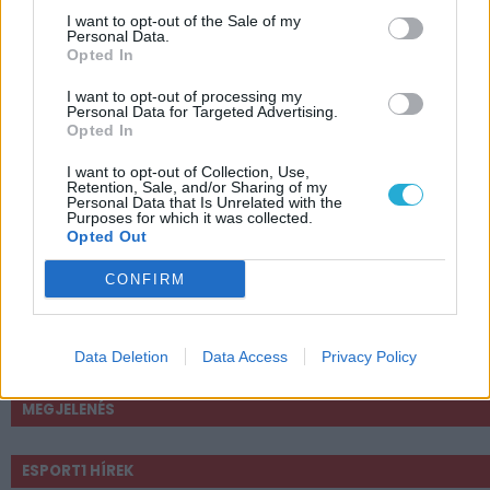
I want to opt-out of the Sale of my
Personal Data.
Opted In
I want to opt-out of processing my
Personal Data for Targeted Advertising.
Opted In
I want to opt-out of Collection, Use,
JÁTÉKADATLAP
Retention, Sale, and/or Sharing of my
Personal Data that Is Unrelated with the
Purposes for which it was collected.
CryZone – Sector 23
Opted Out
Műfaj:
CONFIRM
Akció
Kiadó:
Fejlesztő:
Data Deletion
Data Access
Privacy Policy
Owl Game Studio
MEGJELENÉS
ESPORT1 HÍREK