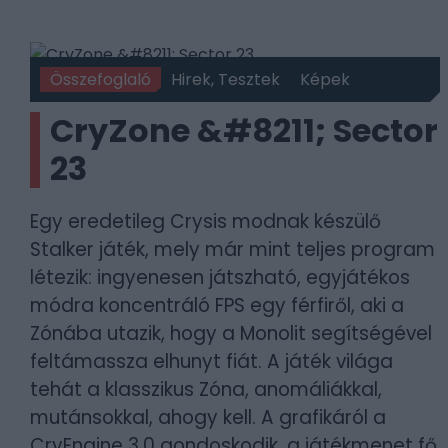
Összefoglaló
Hirek, Tesztek
Képek
CryZone &#8211; Sector
23
Egy eredetileg Crysis modnak készülő
Stalker játék, mely már mint teljes program
létezik: ingyenesen játszható, egyjátékos
módra koncentráló FPS egy férfiről, aki a
Zónába utazik, hogy a Monolit segítségével
feltámassza elhunyt fiát. A játék világa
tehát a klasszikus Zóna, anomáliákkal,
mutánsokkal, ahogy kell. A grafikáról a
CryEngine 3.0 gondoskodik, a játékmenet fő