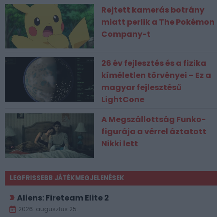
Rejtett kamerás botrány
miatt perlik a The Pokémon
Company-t
26 év fejlesztés és a fizika
kíméletlen törvényei – Ez a
magyar fejlesztésű
LightCone
A Megszállottság Funko-
figurája a vérrel áztatott
Nikki lett
LEGFRISSEBB JÁTÉKMEGJELENÉSEK
Aliens: Fireteam Elite 2
2026. augusztus 25.