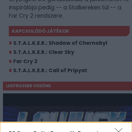
inspirálója pedig -- a Stalkereken túl -- a
Far Cry 2 rendszere.
KAPCSOLÓDÓ JÁTÉKOK
S.T.A.L.K.E.R.: Shadow of Chernobyl
S.T.A.L.K.E.R.: Clear Sky
Far Cry 2
S.T.A.L.K.E.R.: Call of Pripyat
LEGFRISSEBB VIDEÓNK