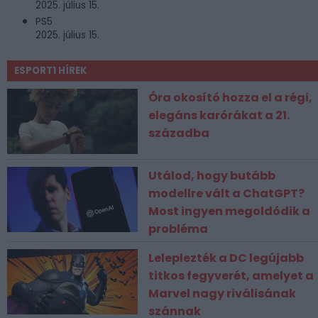
2025. július 15.
PS5
2025. július 15.
ESPORT1 HÍREK
Óra okosító hozza el a régi,
elegáns karórákat a 21.
századba
Utálod, hogy butább
modellre vált a ChatGPT?
Most ingyen megoldódik a
probléma
Leleplezték a DC legújabb
titkos fegyverét, amelyet a
Marvel nagy riválisának
szánnak