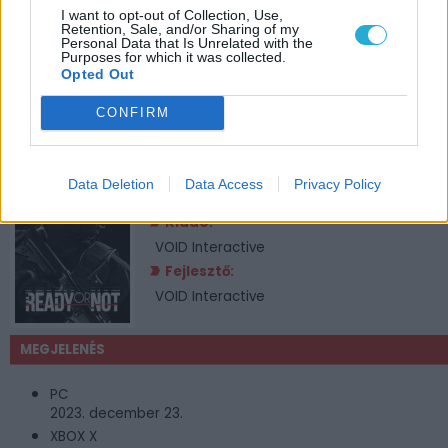
I want to opt-out of Collection, Use,
Retention, Sale, and/or Sharing of my
Personal Data that Is Unrelated with the
Purposes for which it was collected.
Opted Out
JÁTÉKADATLAP
CONFIRM
Ready or Not
Műfaj:
Data Deletion
Data Access
Privacy Policy
Akció
Kiadó:
VOID Interactive
Fejlesztő:
VOID Interactive
MEGJELENÉS
PC
2023. december 23.
XBOX X