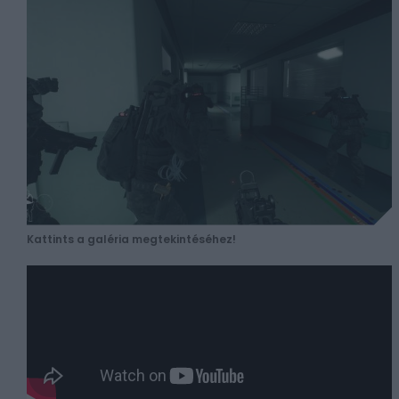
Kattints a galéria megtekintéséhez!