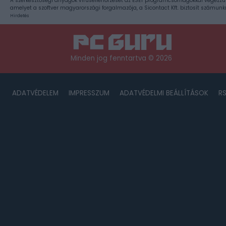
A szerkesztőségi anyagok vírusellenőrzését az ESET programcsomagokkal végezzü
amelyet a szoftver magyarországi forgalmazója, a Sicontact Kft. biztosít számunk
Hirdetés
Minden jog fenntartva © 2026
ADATVÉDELEM
IMPRESSZUM
ADATVÉDELMI BEÁLLÍTÁSOK
R