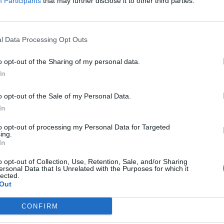
Participants
that may further disclose it to other third parties.
rdát fordítjuk ellenük. A lopakodás azonban
mberi ellenfelek túlerejével szemben gyakran
lünk, illetve egy-egy adott helyzetben
l Data Processing Opt Outs
ám a tűzre érzékeny patkányok ellen eszünket
V
hetőségeket kell használnunk.
o opt-out of the Sharing of my personal data.
Az
In
me
kiv
űnhet, és az sem igazán bizalomgerjesztő, hogy
fel
o opt-out of the Sale of my Personal Data.
mbesülhettünk azzal, milyen mértékben tudja
In
óriás projektben is szinte alapjainál elrontani,
Túl
to opt-out of processing my Personal Data for Targeted
ülő játékmenetet. A Plague Tale azonban
ing.
vil
inálja az elemeket, kényszeríti rá a játékosokat
In
tör
tott taktikák megfelelő használatára. A játékot
já
o opt-out of Collection, Use, Retention, Sale, and/or Sharing
és 
lzottan könnyűnek, súlytalannak sem –
ersonal Data that Is Unrelated with the Purposes for which it
lected.
PRO
sből túlzások nélkül példásan vizsgáztak a
Out
Egy
pat
CONFIRM
m, ameddig a szem ellát
a 