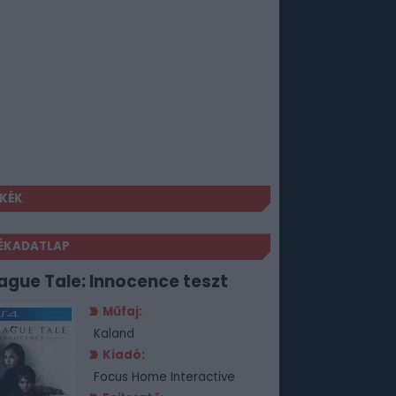
KÉK
ÉKADATLAP
lague Tale: Innocence teszt
Műfaj:
Kaland
Kiadó:
Focus Home Interactive