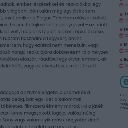
dnak, emberi érzésekkel és reakciókkal egy
2
b világban. Idén talán még egy játék sem
T
t, mint amikor a Plague Tale-ben először kellett
2
a frissen felfejlesztett parittyájával – az adott
H
lat volt, még el is fogott a siker röpke érzése,
2
 tudtam használni a fegyvert, amint
M
elismertem, hogy ezúttal nem menekülni vagy
2
akadozó hangú reakciójára döbbentem rá a helyzet
 életében először, ráadásul egy olyan embert, aki
E
 félelméből, vagy az elvesztésük miatt érzett
20
adagolja a szívmelengető, a drámai és a
A sze
hatás pedig, bár egy-két alkalommal
progr
magya
g tökéletes, filmszerű élmény marad. Ha a játék
szám
ocus Home megszokott logója, valószínűleg
 a Sony vagy valamelyik másik nagyobb kiadó
 olyan szinten tökéletes a tervezése,