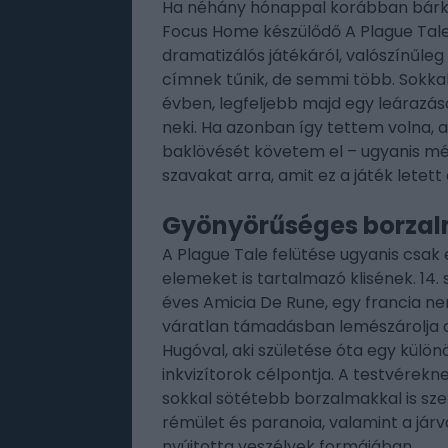
Ha néhány hónappal korábban bárki 
Focus Home készülődő A Plague Tale
dramatizálós játékáról, valószínűleg
címnek tűnik, de semmi több. Sokk
évben, legfeljebb majd egy leárazá
neki. Ha azonban így tettem volna, a
baklövését követem el – ugyanis még
szavakat arra, amit ez a játék letett 
Gyönyörűséges borza
A Plague Tale felütése ugyanis csak
elemeket is tartalmazó klisének. 14.
éves Amicia De Rune, egy francia ne
váratlan támadásban lemészárolja az 
Hugóval, aki születése óta egy külö
inkvizítorok célpontja. A testvérekn
sokkal sötétebb borzalmakkal is sze
rémület és paranoia, valamint a jár
nyújtotta veszélyek formájában.