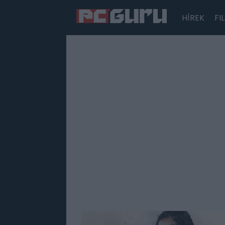
HÍREK
FI
Hírek
Film
Sorozatok
Játékok
Tesztek