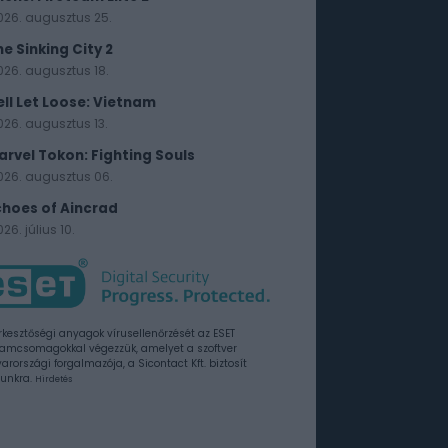
026. augusztus 25.
he Sinking City 2
026. augusztus 18.
ell Let Loose: Vietnam
026. augusztus 13.
arvel Tokon: Fighting Souls
026. augusztus 06.
choes of Aincrad
26. július 10.
rkesztőségi anyagok vírusellenőrzését az ESET
amcsomagokkal végezzük, amelyet a szoftver
rországi forgalmazója, a Sicontact Kft. biztosít
unkra.
Hirdetés