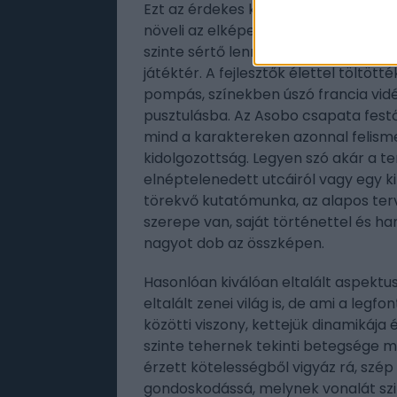
Ezt az érdekes koncepciót rögtön a 
növeli az elképesztő, minden várako
szinte sértő lenne pusztán annyit írni
játéktér. A fejlesztők élettel töltöt
pompás, színekben úszó francia vidé
pusztulásba. Az Asobo csapata festői
mind a karaktereken azonnal felisme
kidolgozottság. Legyen szó akár a t
elnéptelenedett utcáiról vagy egy ki
törekvő kutatómunka, az alapos ter
szerepe van, saját történettel és ha
nagyot dob az összképen.
Hasonlóan kiválóan eltalált aspektus
eltalált zenei világ is, de ami a leg
közötti viszony, kettejük dinamikája
szinte tehernek tekinti betegsége mia
érzett kötelességből vigyáz rá, szép
gondoskodássá, melynek vonalát szin