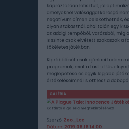
kápráztatóan letisztult, jól optimal
amelyeknél valósággal keresgélnem
negatívum címen beleköthetnék, és
olyan szakasznál, ahol talán egy kiss
az addigi tempóból, varázsból, míg
is szinte csak elvétett szakaszok a fa
tökéletes játékban.
Kipróbálását csak ajánlani tudom mi
programok, mint a Last of Us, elnye
meglepetése és egyik legjobb játéka
értékeléseimnél is ott lesz a dobogó 
GALÉRIA
Kattints a galéria megtekintéséhez!
Szerző:
Zoo_Lee
Dátum:
2019.08.16 14:00