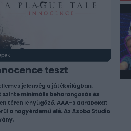
épek
nnocence teszt
llemes jelenség a játékvilágban,
t szinte minimális beharangozás és
en téren lenyűgöző, AAA-s darabokat
rül a nagyérdemű elé. Az Asobo Studio
vány.