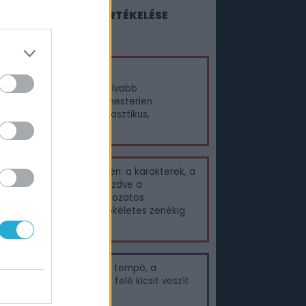
95%
PC GURU ÉRTÉKELÉSE
élemény
 év legnagyobb, legpozitívabb
glepetése számomra, mesterien
itelezett, gyönyörű, fantasztikus,
ejthetetlen élmény.
zások nélkül szinte minden: a karakterek, a
ág kidolgozottságától kezdve a
téneten, a letisztult, változatos
tékmeneten át a közel tökéletes zenékig
szinkronhangokig.
-két ponton leül kicsit a tempó, a
kányhorda a játék vége felé kicsit veszít
kezdeti fenyegetéséből.