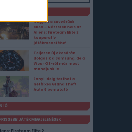
TRA
ORT1 HÍREK
Négyen a savvérűek
ellen – Nézzetek bele az
Aliens: Fireteam Elite 2
kooperatív
játékmenetébe!
Teljesen új okosórán
dolgozik a Samsung, de a
Wear OS-ről már most
mondjunk le
Ennyi ideig tarthat a
netflixes Grand Theft
Auto 6 bemutató
NLÓ
FRISSEBB JÁTÉKMEGJELENÉSEK
iens: Fireteam Elite 2