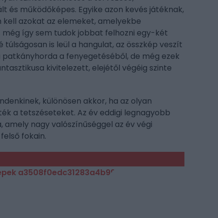
izált és működőképes. Egyike azon kevés játéknak,
 kell azokat az elemeket, amelyekbe
 még így sem tudok jobbat felhozni egy-két
é túlságosan is leül a hangulat, az összkép veszít
 a patkányhorda a fenyegetéséből, de még ezek
ntasztikusa kivitelezett, elejétől végéig szinte
ndenkinek, különösen akkor, ha az olyan
rték a tetszéseteket. Az év eddigi legnagyobb
, amely nagy valószínűséggel az év végi
felső fokain.