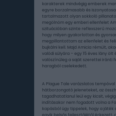
karakterek mindvégig emberek mara
egyre borzalmasabb és iszonyatosab
tartalmazott olyan sokkoló pillanato
megölnöm egy emberi ellenfelet Amici
szituációban szinte reflexszerű mozdu
hogy milyen gyakorlottan és gyorsan
megpillantottam az ellenfelet és f
bujkálni kell. Majd Amicia rémült, 
valódi súlyára – egy 15 éves lány ölt
valószínűleg a saját szerettei iránti
haragból cselekedett.
A Plague Tale varázslatos tempóval 
hátborzongató jeleneteket, az össz
tagadhatatlanul leül egy kicsit, végi
indításakor nem fogadott volna a F
kapásból úgy tippelek, hogy a játék
egyik belsős fejlesztőjétől érkezett,