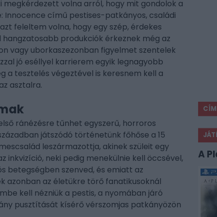
megkérdezett volna arról, hogy mit gondolok a
: Innocence című pestises-patkányos, családi
 azt feleltem volna, hogy egy szép, érdekes
al hangzatosabb produkciók érkeznek még az
son vagy uborkaszezonban figyelmet szentelek
zzal jó eséllyel karrierem egyik legnagyobb
 a tesztelés végeztével is keresnem kell a
az asztalra.
lmak
CÍM
 első ránézésre tűnhet egyszerű, horroros
 században játszódó történetünk főhőse a 15
JÁT
mescsalád leszármazottja, akinek szüleit egy
A P
inkvizíció, neki pedig menekülnie kell öccsével,
nös betegségben szenved, és emiatt az
ek azonban az életükre törő fanatikusoknál
mbe kell nézniük a pestis, a nyomában járó
vány pusztítását kísérő vérszomjas patkányözön