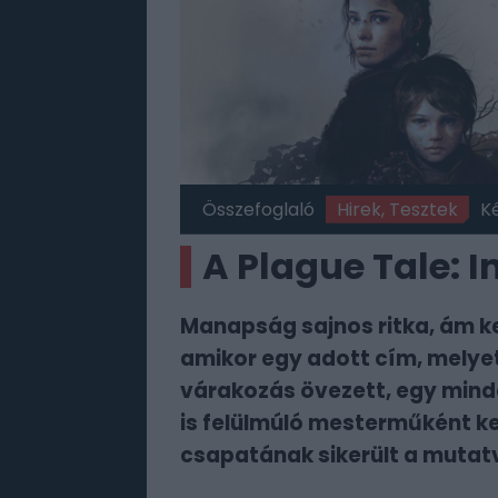
Összefoglaló
Hirek, Tesztek
K
A Plague Tale: I
Manapság sajnos ritka, ám ke
amikor egy adott cím, melye
várakozás övezett, egy mind
is felülmúló mesterműként ke
csapatának sikerült a mutat