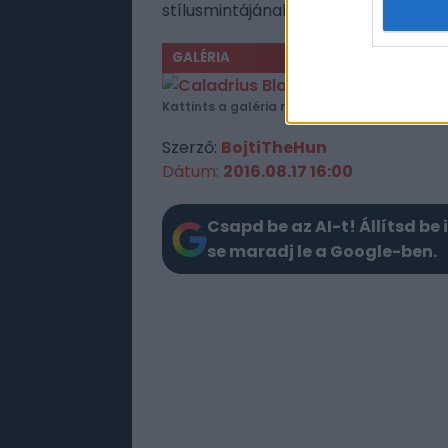
stílusmintájának.
GALÉRIA
Kattints a galéria megtekintéséhez!
Szerző:
BojtiTheHun
Dátum:
2016.08.17 16:00
Csapd be az AI-t! Állítsd be 
se maradj le a Google-ben.