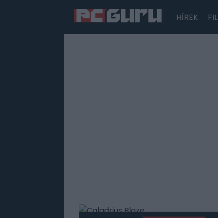
HÍREK
FI
Hírek
Film
Sorozatok
Játékok
Tesztek