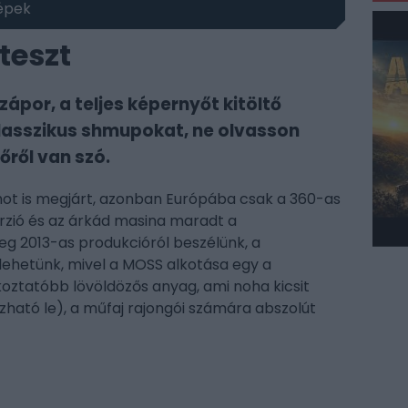
épek
teszt
por, a teljes képernyőt kitöltő
 klasszikus shmupokat, ne olvasson
őről van szó.
mot is megjárt, azonban Európába csak a 360-as
verzió és az árkád masina maradt a
eg 2013-as produkcióról beszélünk, a
ehetünk, mivel a MOSS alkotása egy a
koztatóbb lövöldözős anyag, ami noha kicsit
zható le), a műfaj rajongói számára abszolút