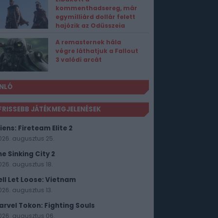
kommenthadsereg, már
egymilliárd dollár felett
hajózik az Odüsszeia
A remasternek hála
végre láthatjuk a Fallout
3 valódi arcát
NLÓ
FRISSEBB JÁTÉKMEGJELENÉSEK
iens: Fireteam Elite 2
026. augusztus 25.
he Sinking City 2
026. augusztus 18.
ell Let Loose: Vietnam
026. augusztus 13.
arvel Tokon: Fighting Souls
026. augusztus 06.