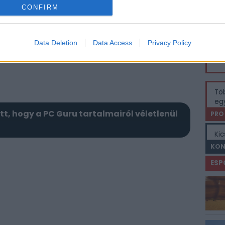
CONFIRM
V
A 
am
Data Deletion
Data Access
Privacy Policy
műf
min
Töb
egy
itt, hogy a PC Guru tartalmairól véletlenül
PRO
Kic
KON
ESP