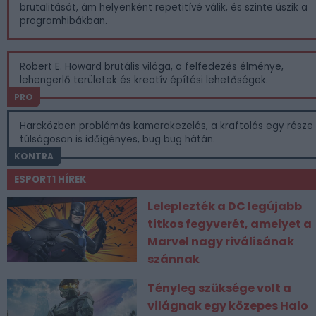
brutalitását, ám helyenként repetitívé válik, és szinte úszik a
programhibákban.
Robert E. Howard brutális világa, a felfedezés élménye,
lehengerlő területek és kreatív építési lehetőségek.
PRO
Harcközben problémás kamerakezelés, a kraftolás egy része
túlságosan is időigényes, bug bug hátán.
KONTRA
ESPORT1 HÍREK
Leleplezték a DC legújabb
titkos fegyverét, amelyet a
Marvel nagy riválisának
szánnak
Tényleg szüksége volt a
világnak egy közepes Halo