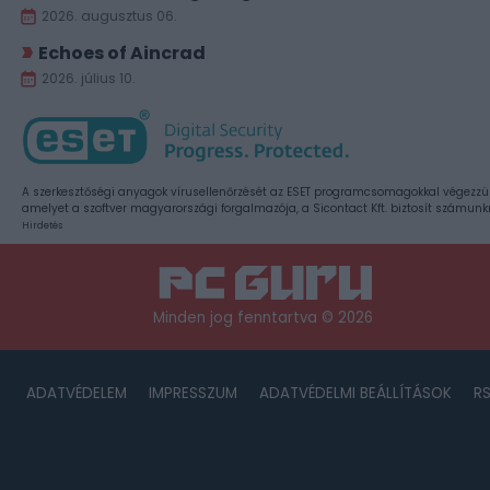
2026. augusztus 06.
Echoes of Aincrad
2026. július 10.
A szerkesztőségi anyagok vírusellenőrzését az ESET programcsomagokkal végezzü
amelyet a szoftver magyarországi forgalmazója, a Sicontact Kft. biztosít számunk
Hirdetés
Minden jog fenntartva © 2026
ADATVÉDELEM
IMPRESSZUM
ADATVÉDELMI BEÁLLÍTÁSOK
R