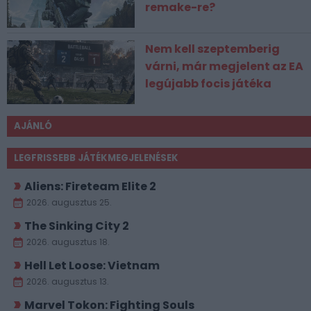
remake-re?
Nem kell szeptemberig
várni, már megjelent az EA
legújabb focis játéka
AJÁNLÓ
LEGFRISSEBB JÁTÉKMEGJELENÉSEK
Aliens: Fireteam Elite 2
2026. augusztus 25.
The Sinking City 2
2026. augusztus 18.
Hell Let Loose: Vietnam
2026. augusztus 13.
Marvel Tokon: Fighting Souls