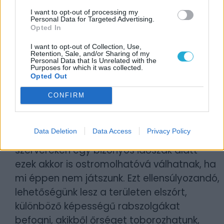
olyan helyzetek, mikor zavaróan keveset
fogunk látni.
I want to opt-out of processing my
Personal Data for Targeted Advertising.
Opted In
A harcospajtásokon túl az
I want to opt-out of Collection, Use,
építőszelleműekre is gondoltak a fejlesztők,
Retention, Sale, and/or Sharing of my
Personal Data that Is Unrelated with the
így a repetitív gyűjtögetés alatt szerzett
Purposes for which it was collected.
Opted Out
nyersanyagot nemcsak eszközök, hanem
komplett kunyhók, vagy akár erődítmények
CONFIRM
felépítésére is fordíthatjuk, ahol aztán
nehezen megszerzett javainkat tároljuk
Data Deletion
Data Access
Privacy Policy
majd. Ahogy már említettem, a PvP
szervereken egy bizonyos időszak alatt
ezek akkor is ostromolhatóvá válhatnak, ha
mi éppen nem játszunk. Ezt ellensúlyozandó,
lehetőségünk lesz a területen elszórt,
különböző képességű rabszolgákat
befogni, akikből őrséget toborozhatunk,