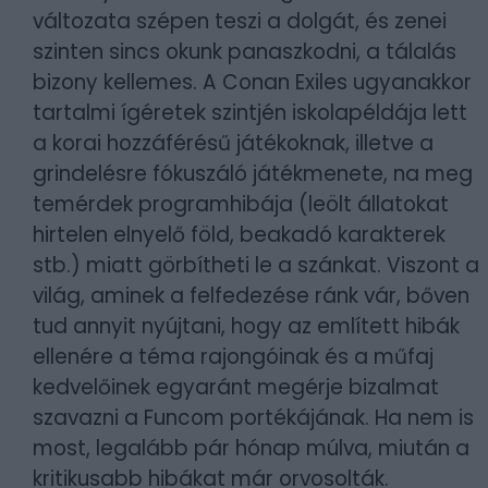
változata szépen teszi a dolgát, és zenei
szinten sincs okunk panaszkodni, a tálalás
bizony kellemes. A Conan Exiles ugyanakkor
tartalmi ígéretek szintjén iskolapéldája lett
a korai hozzáférésű játékoknak, illetve a
grindelésre fókuszáló játékmenete, na meg
temérdek programhibája (leölt állatokat
hirtelen elnyelő föld, beakadó karakterek
stb.) miatt görbítheti le a szánkat. Viszont a
világ, aminek a felfedezése ránk vár, bőven
tud annyit nyújtani, hogy az említett hibák
ellenére a téma rajongóinak és a műfaj
kedvelőinek egyaránt megérje bizalmat
szavazni a Funcom portékájának. Ha nem is
most, legalább pár hónap múlva, miután a
kritikusabb hibákat már orvosolták.