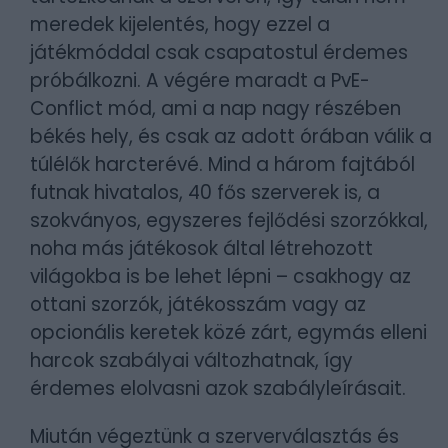
meredek kijelentés, hogy ezzel a
játékmóddal csak csapatostul érdemes
próbálkozni. A végére maradt a PvE-
Conflict mód, ami a nap nagy részében
békés hely, és csak az adott órában válik a
túlélők harcterévé. Mind a három fajtából
futnak hivatalos, 40 fős szerverek is, a
szokványos, egyszeres fejlődési szorzókkal,
noha más játékosok által létrehozott
világokba is be lehet lépni – csakhogy az
ottani szorzók, játékosszám vagy az
opcionális keretek közé zárt, egymás elleni
harcok szabályai változhatnak, így
érdemes elolvasni azok szabályleírásait.
Miután végeztünk a szerverválasztás és