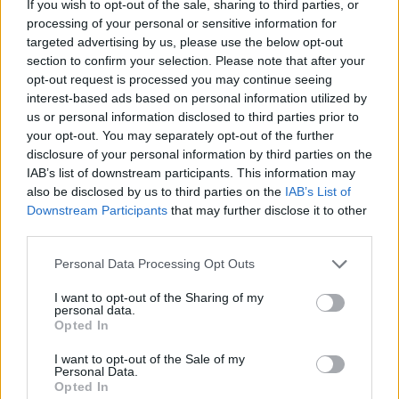
nélkül. Utunk során nem csak a természet
If you wish to opt-out of the sale, sharing to third parties, or
erőivel, hanem az azt benépesítő lényekkel,
processing of your personal or sensitive information for
targeted advertising by us, please use the below opt-out
illetve a gép által vezérelt banditákkal, PvP
section to confirm your selection. Please note that after your
esetén pedig más játékosokkal, vagyis
opt-out request is processed you may continue seeing
túlélőkkel kell megküzdenünk, méghozzá a jó
interest-based ads based on personal information utilized by
us or personal information disclosed to third parties prior to
előre legyártott fegyvereink bevetésével.
your opt-out. You may separately opt-out of the further
Maga a harc a kitérés, a gyenge, illetve az
disclosure of your personal information by third parties on the
erős támadások kombinálásából tevődik
IAB’s list of downstream participants. This information may
also be disclosed by us to third parties on the
IAB’s List of
össze, mivel pedig minden cselekedetünk
Downstream Participants
that may further disclose it to other
rontja az állóképességünket, így egy-egy
third parties.
kombó megkezdése előtt érdemes a harc
Personal Data Processing Opt Outs
közben is szusszannunk egyet. Mindezt csak
a kamerakezelés tudja beárnyékolni,
I want to opt-out of the Sharing of my
personal data.
nagyobb ellenfeleknél ugyanis előfordul,
Opted In
hogy közel kerülvén hozzájuk, a fejük
I want to opt-out of the Sale of my
belenyomódik a kamerába, így lesznek
Personal Data.
Opted In