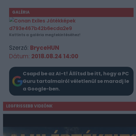
GALÉRIA
Kattints a galéria megtekintéséhez!
Szerző:
BryceHUN
Dátum:
2018.08.24 14:00
Csapd be az AI-t! Állítsd be itt, hogy a PC
Guru tartalmairól véletlenül se maradj le
a Google-ben.
LEGFRISSEBB VIDEÓNK