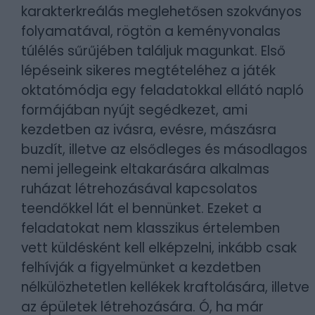
karakterkreálás meglehetősen szokványos
folyamatával, rögtön a keményvonalas
túlélés sűrűjében találjuk magunkat. Első
lépéseink sikeres megtételéhez a játék
oktatómódja egy feladatokkal ellátó napló
formájában nyújt segédkezet, ami
kezdetben az ivásra, evésre, mászásra
buzdít, illetve az elsődleges és másodlagos
nemi jellegeink eltakarására alkalmas
ruházat létrehozásával kapcsolatos
teendőkkel lát el bennünket. Ezeket a
feladatokat nem klasszikus értelemben
vett küldésként kell elképzelni, inkább csak
felhívják a figyelmünket a kezdetben
nélkülözhetetlen kellékek kraftolására, illetve
az épületek létrehozására. Ó, ha már