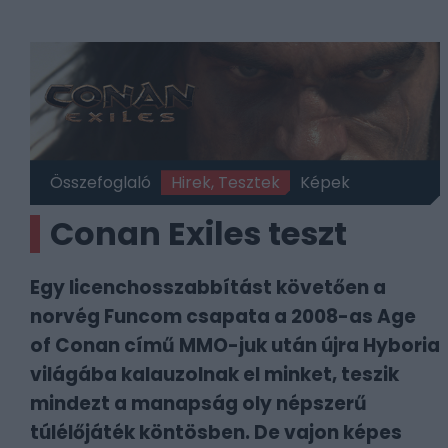
Összefoglaló
Hirek, Tesztek
Képek
Conan Exiles teszt
Egy licenchosszabbítást követően a
norvég Funcom csapata a 2008-as Age
of Conan című MMO-juk után újra Hyboria
világába kalauzolnak el minket, teszik
mindezt a manapság oly népszerű
túlélőjáték köntösben. De vajon képes