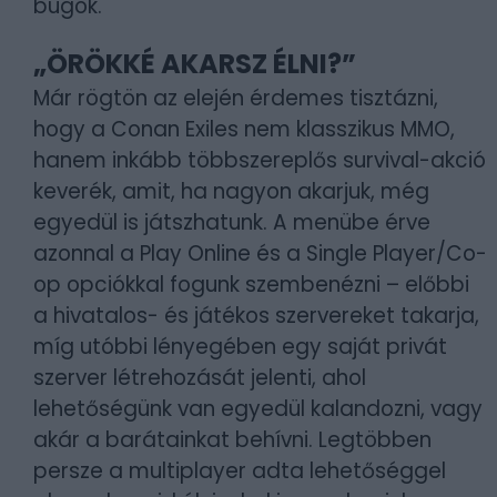
bugok.
„ÖRÖKKÉ AKARSZ ÉLNI?”
Már rögtön az elején érdemes tisztázni,
hogy a Conan Exiles nem klasszikus MMO,
hanem inkább többszereplős survival-akció
keverék, amit, ha nagyon akarjuk, még
egyedül is játszhatunk. A menübe érve
azonnal a Play Online és a Single Player/Co-
op opciókkal fogunk szembenézni – előbbi
a hivatalos- és játékos szervereket takarja,
míg utóbbi lényegében egy saját privát
szerver létrehozását jelenti, ahol
lehetőségünk van egyedül kalandozni, vagy
akár a barátainkat behívni. Legtöbben
persze a multiplayer adta lehetőséggel