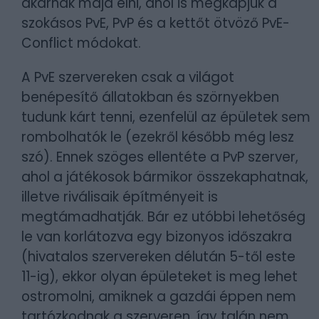
akarnak majd élni, ahol is megkapjuk a
szokásos PvE, PvP és a kettőt ötvöző PvE-
Conflict módokat.
A PvE szervereken csak a világot
benépesítő állatokban és szörnyekben
tudunk kárt tenni, ezenfelül az épületek sem
rombolhatók le (ezekről később még lesz
szó). Ennek szöges ellentéte a PvP szerver,
ahol a játékosok bármikor összekaphatnak,
illetve riválisaik építményeit is
megtámadhatják. Bár ez utóbbi lehetőség
le van korlátozva egy bizonyos időszakra
(hivatalos szervereken délután 5-től este
11-ig), ekkor olyan épületeket is meg lehet
ostromolni, amiknek a gazdái éppen nem
tartózkodnak a szerveren, így talán nem