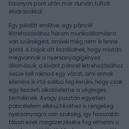
bizonyos pont után már durván túltolt
elvárásokkal.
Egy példát említve: egy páncél
létrehozásához három munkaállomásra
van szükséged, amivel még nem is lenne
gond. A bajok ott kezdődnek, hogy miután
megvannak a nyersanyagigényes
állomások, a kívánt páncél létrehozásához
össze kell raknod egy vázat, ami annak
ellenére is irtó sokba fog kerülni, hogy csak
egy kezdeti alkotóeleme a végleges
terméknek. Avagy pusztán egyetlen
páncélelem elkészítéséhez is rengeteg
nyersanyagra van szükség, így hosszabb
távon ezek megszerzésére fog elmenni a