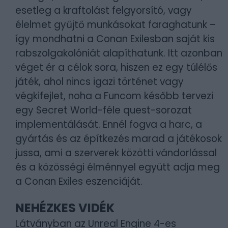
esetleg a kraftolást felgyorsító, vagy
élelmet gyűjtő munkásokat faraghatunk –
így mondhatni a Conan Exilesban saját kis
rabszolgakolóniát alapíthatunk. Itt azonban
véget ér a célok sora, hiszen ez egy túlélős
játék, ahol nincs igazi történet vagy
végkifejlet, noha a Funcom később tervezi
egy Secret World-féle quest-sorozat
implementálását. Ennél fogva a harc, a
gyártás és az építkezés marad a játékosok
jussa, ami a szerverek közötti vándorlással
és a közösségi élménnyel együtt adja meg
a Conan Exiles eszenciáját.
NEHÉZKES VIDÉK
Látványban az Unreal Engine 4-es