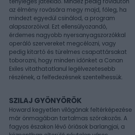
tényleges játékidő. Mindez pedig rövidúton
az élmény rovására megy majd, főleg, ha
mindezt egyedül csinálod, a program
alapszorzóival. Ezt ellensúlyozandó,
érdemes nagyobb nyersanyagszorzókkal
operáló szervereket megcélozni, vagy
pedig kitartó és türelmes csapattársakat
toborozni, hogy minden időnket a Conan
Exiles vitathatatlanul legélvezetesebb
részének, a felfedezésnek szentelhessük.
SZILAJ GYÖNYÖRÖK
Howard kegyetlen világának feltérképezése
már önmagában tartalmas szórakozás. A
fagyos északon lévő óriások barlangjai, a