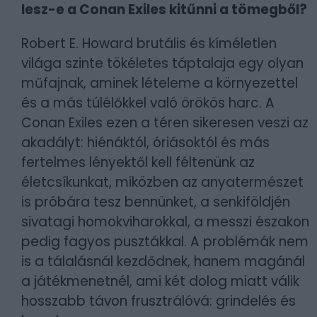
lesz-e a Conan Exiles kitűnni a tömegből?
Robert E. Howard brutális és kíméletlen
világa szinte tökéletes táptalaja egy olyan
műfajnak, aminek lételeme a környezettel
és a más túlélőkkel való örökös harc. A
Conan Exiles ezen a téren sikeresen veszi az
akadályt: hiénáktól, óriásoktól és más
fertelmes lényektől kell féltenünk az
életcsíkunkat, miközben az anyatermészet
is próbára tesz bennünket, a senkiföldjén
sivatagi homokviharokkal, a messzi északon
pedig fagyos pusztákkal. A problémák nem
is a tálalásnál kezdődnek, hanem magánál
a játékmenetnél, ami két dolog miatt válik
hosszabb távon frusztrálóvá: grindelés és