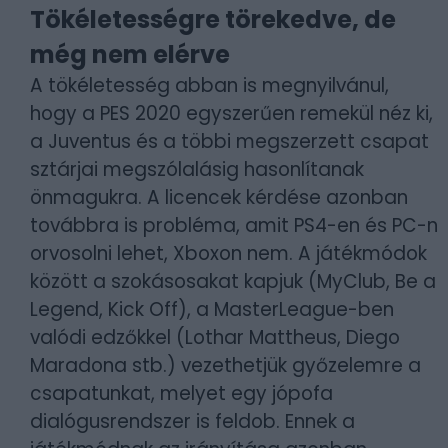
Tökéletességre törekedve, de
még nem elérve
A tökéletesség abban is megnyilvánul,
hogy a PES 2020 egyszerűen remekül néz ki,
a Juventus és a többi megszerzett csapat
sztárjai megszólalásig hasonlítanak
önmagukra. A licencek kérdése azonban
továbbra is probléma, amit PS4-en és PC-n
orvosolni lehet, Xboxon nem. A játékmódok
között a szokásosakat kapjuk (MyClub, Be a
Legend, Kick Off), a MasterLeague-ben
valódi edzőkkel (Lothar Mattheus, Diego
Maradona stb.) vezethetjük győzelemre a
csapatunkat, melyet egy jópofa
dialógusrendszer is feldob. Ennek a