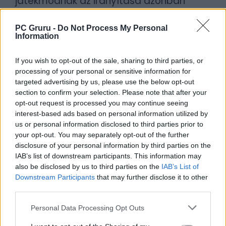
játékmódnak az irányítása azonban
esetenként nehézkes. Szerencsére a
mikrotranzakció nem számottevő, nem
PC Gruru -
Do Not Process My Personal
Information
szükséges pénzt költeni a fejlődéshez.
If you wish to opt-out of the sale, sharing to third parties, or
Az eFootball PES 2020 jó néhány év után
processing of your personal or sensitive information for
előnyére változott: a taktikusabb
targeted advertising by us, please use the below opt-out
section to confirm your selection. Please note that after your
játékmenet, a finomhangolások azt
opt-out request is processed you may continue seeing
mutatják, hogy a Konami szeretné
interest-based ads based on personal information utilized by
megszorongatni a FIFA-t. Ha a nemrégiben
us or personal information disclosed to third parties prior to
your opt-out. You may separately opt-out of the further
lerakott alapokra helyezett új szinteket
disclosure of your personal information by third parties on the
tovább sikerül bővíteni, akkor van esély
IAB’s list of downstream participants. This information may
arra, hogy átvegye a bajnoki érmet, mert
also be disclosed by us to third parties on the
IAB’s List of
Downstream Participants
that may further disclose it to other
most már nagyon közel áll hozzá, erre
third parties.
pedig bizonyítékul szolgálnak a sajtó és a
játékosok által adott magas pontszámok.
Personal Data Processing Opt Outs
Ennél többet pedig egy