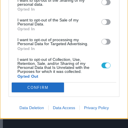
I want to opt-out of the Sharing of my
personal data.
játék/fejlesztő/kiadó nem is kívánhat.
Opted In
GALÉRIA
I want to opt-out of the Sale of my
Personal Data.
Opted In
I want to opt-out of processing my
Kattints a galéria megtekintéséhez!
Personal Data for Targeted Advertising.
Opted In
Szerző:
Pozandr
I want to opt-out of Collection, Use,
Dátum:
2019.12.17 21:00
Retention, Sale, and/or Sharing of my
Personal Data that Is Unrelated with the
Purposes for which it was collected.
Opted Out
Csapd be az AI-t! Állítsd be itt, hogy a PC
Guru tartalmairól véletlenül se maradj le
CONFIRM
a Google-ben.
Data Deletion
Data Access
Privacy Policy
LEGFRISSEBB VIDEÓNK