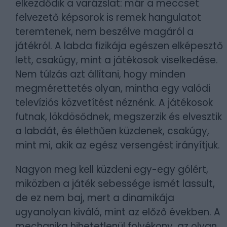
elkezdődik a varázslat: már a meccset
felvezető képsorok is remek hangulatot
teremtenek, nem beszélve magáról a
játékról. A labda fizikája egészen elképesztő
lett, csakúgy, mint a játékosok viselkedése.
Nem túlzás azt állítani, hogy minden
megmérettetés olyan, mintha egy valódi
televíziós közvetítést néznénk. A játékosok
futnak, lökdösődnek, megszerzik és elvesztik
a labdát, és élethűen küzdenek, csakúgy,
mint mi, akik az egész versengést irányítjuk.
Nagyon meg kell küzdeni egy-egy gólért,
miközben a játék sebessége ismét lassult,
de ez nem baj, mert a dinamikája
ugyanolyan kiváló, mint az előző években. A
mechanika hihetetlenül folyékony, az olyan