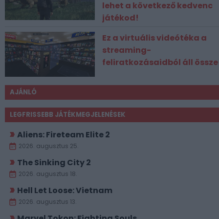
lehet a következő kedvenc
játékod!
Ez a virtuális videótéka a
streaming-
feliratkozásaidból áll össze
AJÁNLÓ
LEGFRISSEBB JÁTÉKMEGJELENÉSEK
Aliens: Fireteam Elite 2
2026. augusztus 25.
The Sinking City 2
2026. augusztus 18.
Hell Let Loose: Vietnam
2026. augusztus 13.
Marvel Tokon: Fighting Souls