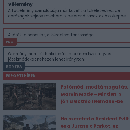
Vélemény
A fociélmény szimulációja már közelít a tökéleteshez, de
apróságok sajnos továbbra is belerondítanak az összképbe.
A játék, a hangulat, a küzdelem fontossága.
PRO
Ocsmány, nem túl funkcionális menürendszer, egyes
játékmódokat nehezen lehet irányítani.
KONTRA
ESPORT1 HÍREK
Fotómód, modtámogatás,
Marvin Mode – Minden IS
jön a Gothic 1 Remake-be
Ha szereted a Resident Evilt
és a Jurassic Parkot, ez