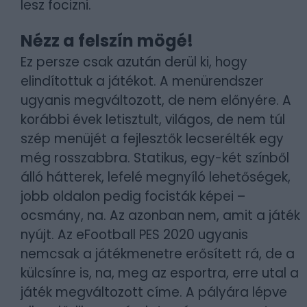
lesz focizni.
Nézz a felszín mögé!
Ez persze csak azután derül ki, hogy
elindítottuk a játékot. A menürendszer
ugyanis megváltozott, de nem előnyére. A
korábbi évek letisztult, világos, de nem túl
szép menüjét a fejlesztők lecserélték egy
még rosszabbra. Statikus, egy-két színből
álló hátterek, lefelé megnyíló lehetőségek,
jobb oldalon pedig focisták képei –
ocsmány, na. Az azonban nem, amit a játék
nyújt. Az eFootball PES 2020 ugyanis
nemcsak a játékmenetre erősített rá, de a
külcsínre is, na, meg az esportra, erre utal a
játék megváltozott címe. A pályára lépve