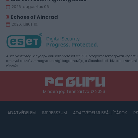
2026. augusztus 06.
Echoes of Aincrad
2026. július 10.
A szerkesztőségi anyagok vírusellenőrzését az ESET programcsomagokkal végezzü
amelyet a szoftver magyarországi forgalmazója, a Sicontact Kft. biztosít számunk
Hirdetés
Minden jog fenntartva © 2026
ADATVÉDELEM
IMPRESSZUM
ADATVÉDELMI BEÁLLÍTÁSOK
R