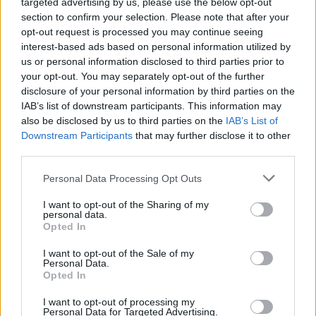
targeted advertising by us, please use the below opt-out
rádión értesíthető Tommy Jarvis, akinek
section to confirm your selection. Please note that after your
szerepébe egy véletlenszerűen választott
opt-out request is processed you may continue seeing
halott játékos kerül, hogy jól ellássa a
interest-based ads based on personal information utilized by
us or personal information disclosed to third parties prior to
Voorhees fiú sorsát.
your opt-out. You may separately opt-out of the further
disclosure of your personal information by third parties on the
JASON ÜBER ALLES
IAB’s list of downstream participants. This information may
also be disclosed by us to third parties on the
IAB’s List of
Az ötletek tehát marha jók, adják magukat,
Downstream Participants
that may further disclose it to other
igazi taktikázós csapatmunkát igényel a
third parties.
kivitelezés, ami ráadásul méltó a sorozat
Personal Data Processing Opt Outs
hírnevéhez is. Az alkotók egyértelműen
szeretettel nyúltak az alapokhoz, és ezt
I want to opt-out of the Sharing of my
personal data.
mindenképpen értékelem, sőt a
Opted In
rajongóknak nyugodt szívvel mondom, hogy
I want to opt-out of the Sale of my
5-10 százalékot tegyenek majd hozzá a
Personal Data.
Opted In
végeredményhez, hiszen ők abszolúte
I want to opt-out of processing my
élvezni fogják a darabolást és menekülést.
Personal Data for Targeted Advertising.