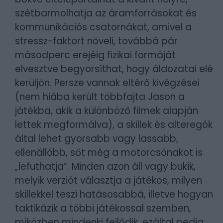
szétbarmolhatja az áramforrásokat és
kommunikációs csatornákat, amivel a
stressz-faktort növeli, továbbá pár
másodperc erejéig fizikai formáját
elvesztve begyorsíthat, hogy áldozatai elé
kerüljön. Persze vannak eltérő kivégzései
(nem hiába került többfajta Jason a
játékba, akik a különböző filmek alapján
lettek megformálva), a skillek és alteregók
által lehet gyorsabb vagy lassabb,
ellenállóbb, sőt még a motorcsónakot is
„lefuthatja”. Minden azon áll vagy bukik,
melyik verziót választja a játékos, milyen
skillekkel teszi hatásosabbá, illetve hogyan
taktikázik a többi játékossal szemben,
miközben mindenki fejlődik, ezáltal pedig