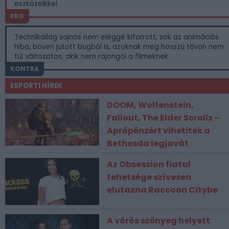
eszközeikkel.
PRO
Technikailag sajnos nem eléggé kiforrott, sok az animációs
hiba, bőven jutott bugból is, azoknak meg hosszú távon nem
túl változatos, akik nem rajongói a filmeknek.
KONTRA
ESPORT1 HÍREK
DOOM, Wolfenstein,
Fallout, The Elder Scrolls –
Aprópénzért vihetitek a
Bethesda legjavát
Az Obsession fiatal
tehetsége szívesen
elutazna Raccoon Citybe
A vörös szőnyeg helyett