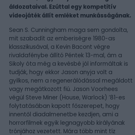
áldozataival. Ezúttal egy kompetitív
videojáték állít emléket munkásságának.
Sean S. Cunningham maga sem gondolta,
mit szabadít az emberiségre 1980-as
klasszikusával, a Kevin Bacont végre
rivaldafénybe állító Péntek 13-mal, ám a
Sikoly óta még a kevésbé jól informáltak is
tudják, hogy ekkor Jason anyja volt a
gyilkos, nem a regenerálódással megáldott
vagy megátkozott fiú. Jason Voorhees
végül Steve Miner (House, Warlock) ’81-es
folytatásában kapott főszerepet, hogy
innentől diadalmenetbe kezdjen, ami a
horrorfilmek egyik legnagyobb királyának
trónjához vezetett. Mára több mint tíz