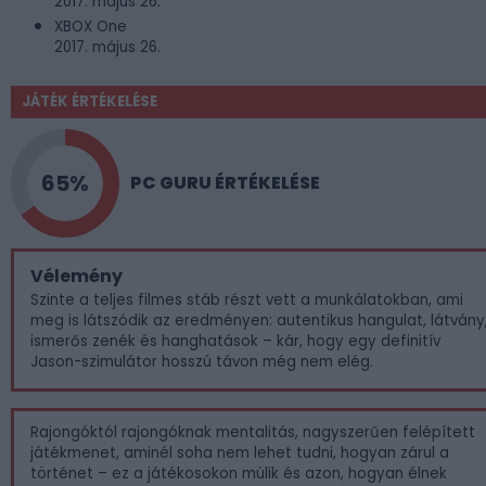
2017. május 26.
XBOX One
2017. május 26.
JÁTÉK ÉRTÉKELÉSE
65%
PC GURU ÉRTÉKELÉSE
Vélemény
Szinte a teljes filmes stáb részt vett a munkálatokban, ami
meg is látszódik az eredményen: autentikus hangulat, látvány
ismerős zenék és hanghatások – kár, hogy egy definitív
Jason-szimulátor hosszú távon még nem elég.
Rajongóktól rajongóknak mentalitás, nagyszerűen felépített
játékmenet, aminél soha nem lehet tudni, hogyan zárul a
történet – ez a játékosokon múlik és azon, hogyan élnek