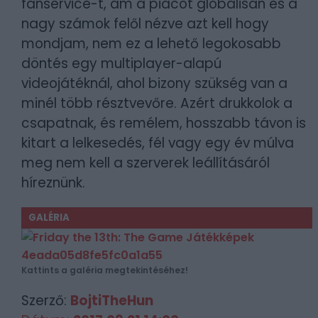
fanservice-t, ám a piacot globálisan és a
nagy számok felől nézve azt kell hogy
mondjam, nem ez a lehető legokosabb
döntés egy multiplayer-alapú
videojátéknál, ahol bizony szükség van a
minél több résztvevőre. Azért drukkolok a
csapatnak, és remélem, hosszabb távon is
kitart a lelkesedés, fél vagy egy év múlva
meg nem kell a szerverek leállításáról
híreznünk.
GALÉRIA
Kattints a galéria megtekintéséhez!
Szerző:
BojtiTheHun