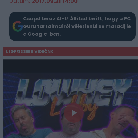
Dátum:
2017.09.21 14:00
Csapd be az AI-t! Állítsd be itt, hogy a PC
Guru tartalmairól véletlenül se maradj le
a Google-ben.
LEGFRISSEBB VIDEÓNK