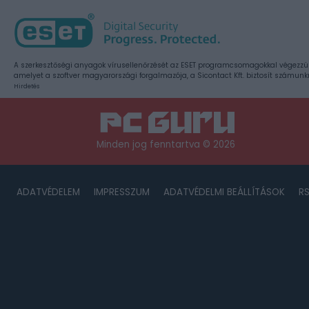
A szerkesztőségi anyagok vírusellenőrzését az ESET programcsomagokkal végezzü
amelyet a szoftver magyarországi forgalmazója, a Sicontact Kft. biztosít számunk
Hirdetés
Minden jog fenntartva © 2026
ADATVÉDELEM
IMPRESSZUM
ADATVÉDELMI BEÁLLÍTÁSOK
R