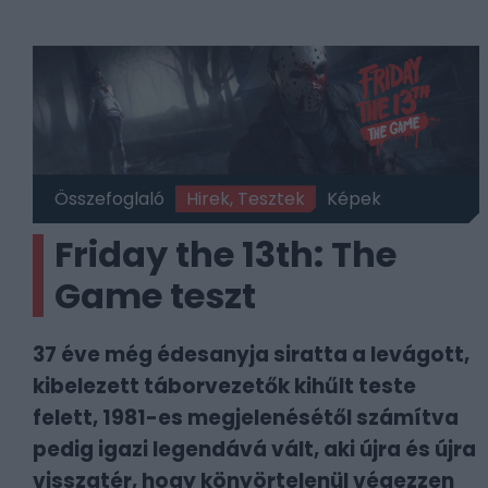
Összefoglaló
Hirek, Tesztek
Képek
Friday the 13th: The
Game teszt
37 éve még édesanyja siratta a levágott,
kibelezett táborvezetők kihűlt teste
felett, 1981-es megjelenésétől számítva
pedig igazi legendává vált, aki újra és újra
visszatér, hogy könyörtelenül végezzen