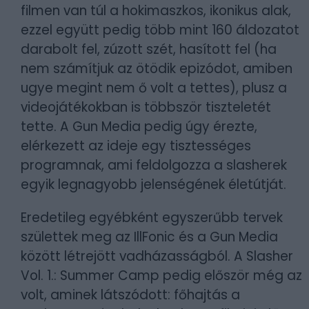
filmen van túl a hokimaszkos, ikonikus alak,
ezzel együtt pedig több mint 160 áldozatot
darabolt fel, zúzott szét, hasított fel (ha
nem számítjuk az ötödik epizódot, amiben
ugye megint nem ő volt a tettes), plusz a
videojátékokban is többször tiszteletét
tette. A Gun Media pedig úgy érezte,
elérkezett az ideje egy tisztességes
programnak, ami feldolgozza a slasherek
egyik legnagyobb jelenségének életútját.
Eredetileg egyébként egyszerűbb tervek
születtek meg az IllFonic és a Gun Media
között létrejött vadházasságból. A Slasher
Vol. 1.: Summer Camp pedig először még az
volt, aminek látszódott: főhajtás a