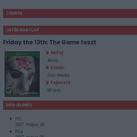
CÍMKÉK
JÁTÉKADATLAP
Friday the 13th: The Game teszt
Műfaj:
Akció
Kiadó:
Gun Media
Fejlesztő:
IllFonic
MEGJELENÉS
PC
2017. május 26.
PS4