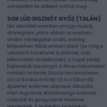
szereplőket és skilleket nyithat meg.
SOK LÚD DISZNÓT GYŐZ (TALÁN)
Hét ellenféllel szemben amúgy muszáj
stratégiázni, pláne abban az esetben,
amikor mindegyikük önálló, esetleg
kifejezetten fifikás embert jelent (és még a
választott karakterek is eltérőek, más
jellemzőkkel rendelkeznek), a tagok pedig
hajlandóak összefogni. A filmes helyszíneket
mintázó területek (köztük természetesen
ott az ikonikus Kristály-tó is a táborral)
épületeit érdemes alaposan átkutatni,
mert fegyverek, létfontosságú eszközök,
csapdák és gyógyszerek hevernek
mindenfelé. A leginkább kézenfekvő