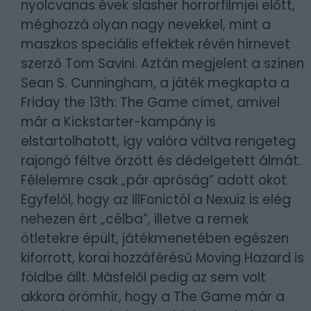
nyolcvanas évek slasher horrorfilmjei előtt,
méghozzá olyan nagy nevekkel, mint a
maszkos speciális effektek révén hírnevet
szerző Tom Savini. Aztán megjelent a színen
Sean S. Cunningham, a játék megkapta a
Friday the 13th: The Game címet, amivel
már a Kickstarter-kampány is
elstartolhatott, így valóra váltva rengeteg
rajongó féltve őrzött és dédelgetett álmát.
Félelemre csak „pár apróság” adott okot.
Egyfelől, hogy az IllFonictól a Nexuiz is elég
nehezen ért „célba”, illetve a remek
ötletekre épült, játékmenetében egészen
kiforrott, korai hozzáférésű Moving Hazard is
földbe állt. Másfelől pedig az sem volt
akkora örömhír, hogy a The Game már a