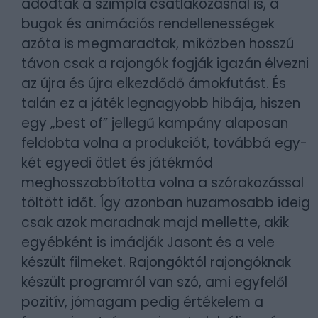
adódtak a szimpla csatlakozásnál is, a
bugok és animációs rendellenességek
azóta is megmaradtak, miközben hosszú
távon csak a rajongók fogják igazán élvezni
az újra és újra elkezdődő ámokfutást. És
talán ez a játék legnagyobb hibája, hiszen
egy „best of” jellegű kampány alaposan
feldobta volna a produkciót, továbbá egy-
két egyedi ötlet és játékmód
meghosszabbította volna a szórakozással
töltött időt. Így azonban huzamosabb ideig
csak azok maradnak majd mellette, akik
egyébként is imádják Jasont és a vele
készült filmeket. Rajongóktól rajongóknak
készült programról van szó, ami egyfelől
pozitív, jómagam pedig értékelem a