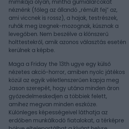
mimikája olyan, mintha gumiálarcokat
néznénk (főleg az állandó „rémült fej” az,
ami viccnek is rossz), a hajak, testrészek,
ruhák meg izegnek-mozognak, kúsznak a
levegőben. Nem beszélve a klónszerű
holttestekről, amik azonos választás esetén
kerülnek a képbe.
Maga a Friday the 13th ugye egy külső
nézetes akció-horror, amiben nyolc játékos
közül az egyik véletlenszerűen kapja meg
Jason szerepét, hogy utána minden áron
győzedelmeskedjen a többiek felett,
amihez megvan minden eszköze.
Különleges képességeivel láthatja az
erdőben munkálkodó fiatalokat, a térképre
bökve elteleportálhat a kívánt helyre,