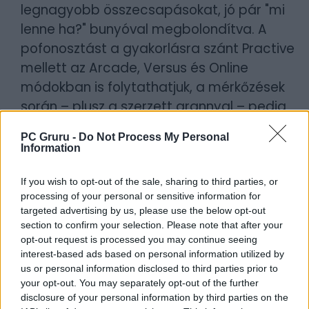
legnagyobb összecsapásokat, jó pár "mi
lenne ha?" bunyóval megbolondítva. A
pofonosztást a gyakorlásra szánt Practive
mellett az Arcade, Versus és Online
módokban is folytathatjuk, a mérkőzések
során – plusz a szerzett arannyal – pedig
számos néznivalót oldhatunk fel a
PC Gruru -
Do Not Process My Personal
galériában.
Information
If you wish to opt-out of the sale, sharing to third parties, or
processing of your personal or sensitive information for
targeted advertising by us, please use the below opt-out
section to confirm your selection. Please note that after your
opt-out request is processed you may continue seeing
interest-based ads based on personal information utilized by
us or personal information disclosed to third parties prior to
your opt-out. You may separately opt-out of the further
A
JoJo's Bizarre Adventure: All Star Battle
disclosure of your personal information by third parties on the