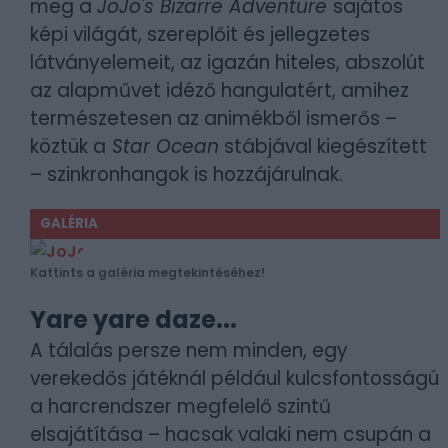
meg a
JoJo's Bizarre Adventure
sajátos
képi világát, szereplőit és jellegzetes
látványelemeit, az igazán hiteles, abszolút
az alapművet idéző hangulatért, amihez
természetesen az animékből ismerős –
köztük a
Star Ocean
stábjával kiegészített
– szinkronhangok is hozzájárulnak.
GALÉRIA
Kattints a galéria megtekintéséhez!
Yare yare daze...
A tálalás persze nem minden, egy
verekedős játéknál például kulcsfontosságú
a harcrendszer megfelelő szintű
elsajátítása – hacsak valaki nem csupán a