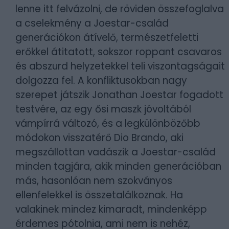
lenne itt felvázolni, de röviden összefoglalva
a cselekmény a Joestar-család
generációkon átívelő, természetfeletti
erőkkel átitatott, sokszor roppant csavaros
és abszurd helyzetekkel teli viszontagságait
dolgozza fel. A konfliktusokban nagy
szerepet játszik Jonathan Joestar fogadott
testvére, az egy ősi maszk jóvoltából
vámpírrá változó, és a legkülönbözőbb
módokon visszatérő Dio Brando, aki
megszállottan vadászik a Joestar-család
minden tagjára, akik minden generációban
más, hasonlóan nem szokványos
ellenfelekkel is összetalálkoznak. Ha
valakinek mindez kimaradt, mindenképp
érdemes pótolnia, ami nem is nehéz,