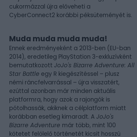
cukormázzal újra előveheti a
CyberConnect2 korábbi péksüteményét is.
Muda muda muda muda!
Ennek eredményeként a 2013-ben (EU-ban
2014), eredetileg PlayStation 3-exkluzívként
bemutatkozott
JoJo's Bizarre Adventure: All
Star Battle
egy R kiegészítéssel – plusz
némi ráncfelvarrással – újra visszatért,
ezúttal azonban már minden aktuális
platformra, hogy azok a rajongók is
pótolhassák, akiknek a célplatform miatt
korábban esetleg kimaradt. A
JoJo's
Bizarre Adventure
már több, mint 100
kötetet felölelő történetét kicsit hosszú