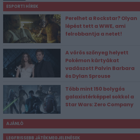
ESPORT1 HÍREK
Perelhet a Rockstar? Olyan
lépést tett a WWE, ami
felrobbantja a netet!
A vörös szőnyeg helyett
Pokémon kártyákat
vadászott Palvin Barbara
és Dylan Sprouse
Több mint 150 bolygós
galaxistérképpel sokkol a
Star Wars: Zero Company
AJÁNLÓ
LEGFRISSEBB JÁTÉKMEGJELENÉSEK