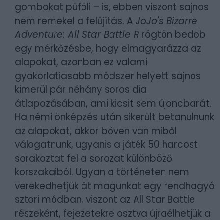
gombokat püföli – is, ebben viszont sajnos
nem remekel a felújítás. A
JoJo's Bizarre
Adventure: All Star Battle R
rögtön bedob
egy mérkőzésbe, hogy elmagyarázza az
alapokat, azonban ez valami
gyakorlatiasabb módszer helyett sajnos
kimerül pár néhány soros dia
átlapozásában, ami kicsit sem újoncbarát.
Ha némi önképzés után sikerült betanulnunk
az alapokat, akkor bőven van miből
válogatnunk, ugyanis a játék 50 harcost
sorakoztat fel a sorozat különböző
korszakaiból. Ugyan a történeten nem
verekedhetjük át magunkat egy rendhagyó
sztori módban, viszont az All Star Battle
részeként, fejezetekre osztva újraélhetjük a