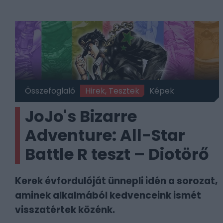
Összefoglaló
Hirek, Tesztek
Képek
JoJo's Bizarre
Adventure: All-Star
Battle R teszt – Diotörő
Kerek évfordulóját ünnepli idén a sorozat,
aminek alkalmából kedvenceink ismét
visszatértek közénk.