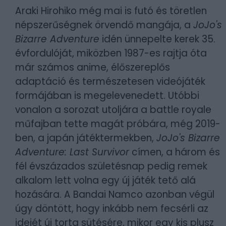
Araki Hirohiko még mai is futó és töretlen
népszerűségnek örvendő mangája, a
JoJo's
Bizarre Adventure
idén ünnepelte kerek 35.
évfordulóját, miközben 1987-es rajtja óta
már számos anime, élőszereplős
adaptáció és természetesen videójáték
formájában is megelevenedett. Utóbbi
vonalon a sorozat utoljára a battle royale
műfajban tette magát próbára, még 2019-
ben, a japán játéktermekben,
JoJo's Bizarre
Adventure: Last Survivor
címen, a három és
fél évszázados születésnap pedig remek
alkalom lett volna egy új játék tető alá
hozására. A Bandai Namco azonban végül
úgy döntött, hogy inkább nem fecsérli az
idejét új torta sütésére, mikor egy kis plusz