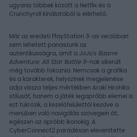
ugyanis többek között a Netflix és a
Crunchyroll kínálatából is elérhető.
Már az eredeti PlayStation 3-as verzióban
sem lehetett panaszunk az
autentikusságra, amit a
JoJo's Bizarre
Adventure: All Star Battle R
-nak sikerült
még tovább fokoznia. Nemcsak a grafika
és a karakterek, helyszínek megjelenése
adja vissza teljes mértékben
Araki Hirohiko
stílusát, hanem a játék legapróbb elemei is
ezt tükrözik, a kezelőfelülettől kezdve a
menüben való navigálás szövegein át,
egészen az apróbb ikonokig. A
CyberConnect2 parádésan elevenítette