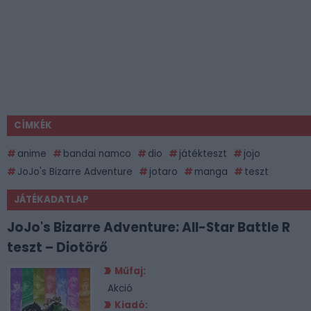
CÍMKÉK
anime
bandai namco
dio
játékteszt
jojo
JoJo's Bizarre Adventure
jotaro
manga
teszt
JÁTÉKADATLAP
JoJo's Bizarre Adventure: All-Star Battle R
teszt – Diotörő
Műfaj:
Akció
Kiadó: