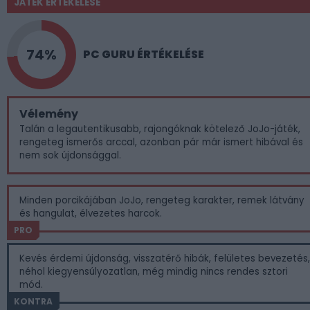
JÁTÉK ÉRTÉKELÉSE
74%
PC GURU ÉRTÉKELÉSE
Vélemény
Talán a legautentikusabb, rajongóknak kötelező JoJo-játék,
rengeteg ismerős arccal, azonban pár már ismert hibával és
nem sok újdonsággal.
Minden porcikájában JoJo, rengeteg karakter, remek látvány
és hangulat, élvezetes harcok.
PRO
Kevés érdemi újdonság, visszatérő hibák, felületes bevezetés,
néhol kiegyensúlyozatlan, még mindig nincs rendes sztori
mód.
KONTRA