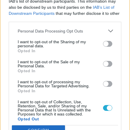
R
egy roppant autentikus, az alapmű
IAB’s list of downstream participants. This information may
also be disclosed by us to third parties on the
IAB’s List of
hangulatát remekül megidéző alkotás,
Downstream Participants
that may further disclose it to other
rengeteg harcossal a sorozat különböző
third parties.
fejezeteiből. Mindazonáltal fontossága
Personal Data Processing Opt Outs
ellenére még másodszorra is elég
fapadosra sikerült a bevezetés, valamint
I want to opt-out of the Sharing of my
personal data.
alapvetően ez az új verzió a ráncfelvarrást
Opted In
és pár apróságot leszámítva nem sokat
I want to opt-out of the Sale of my
Personal Data.
tesz hozzá a PlayStation 3-as verzióhoz, de
Opted In
legalább már több platformra elérhető.
I want to opt-out of processing my
Emellett a sok harcos miatt esetenként
Personal Data for Targeted Advertising.
kicsit kiegyensúlyozatlannak érződik, és ha
Opted In
már újra kiadták, igazán elfért volna benne
I want to opt-out of Collection, Use,
Retention, Sale, and/or Sharing of my
egy rendes sztori mód is. Persze mindezek
Personal Data that Is Unrelated with the
Purposes for which it was collected.
ellenére egy rajongóknak abszolút kötelező,
Opted Out
ízig-vérig
JoJo
-játék, amiben mindenki