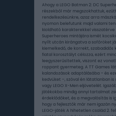
Ahogy a LEGO Batman 2: DC Superhe
részekből már megszokhattuk, ezúttal
rendelkezésünkre, azaz arra mászká
nyomon belefutunk majd valami tenn
kioldható karakterekkel visszatérve 
Superheroes mintájára ismét kocsik
nyílt utcán kirángatva a sofőröket 
kiemelkedő, de korrekt, szabadidős 
fiatal korosztályt célozza, ezért mi
leegyszerűsítettek, viszont ez vonat
roppant gyermeteg. A TT Games lá
kalandozások adaptálásába – és eze
kedvüket –, szóval én látatlanban 
vagy LEGO X-Men eljövetelét. Igazáb
játékokba mindig annyi tartalmat zsú
érdeklődőket, és a megvalósítás is 
hogy a fejlesztők már nem igazán nyi
LEGO-játék A hihetetlen család 2. f