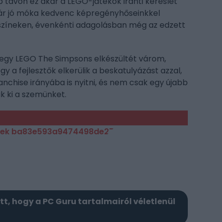
távon ez akár a LEGO-játékok iránti kereslet
 bár jó móka kedvenc képregényhőseinkkel
yszíneken, évenkénti adagolásban még az edzett
egy LEGO The Simpsons elkészültét várom,
 a fejlesztők elkerülik a beskatulyázást azzal,
chise irányába is nyitni, és nem csak egy újabb
k ki a szemünket.
itt, hogy a PC Guru tartalmairól véletlenül