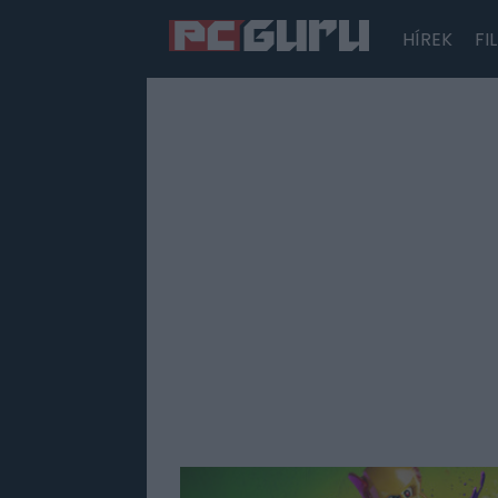
HÍREK
FI
Hírek
Film
Sorozatok
Játékok
Tesztek