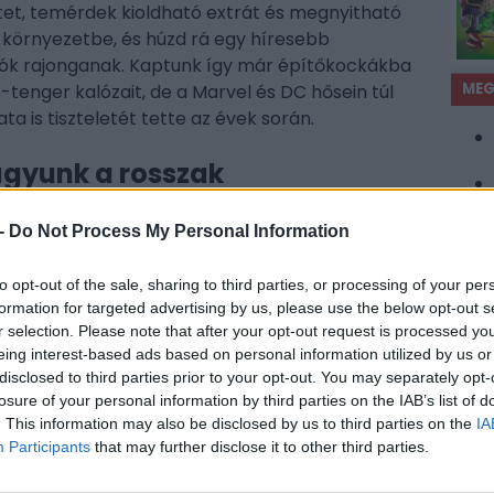
tet, temérdek kioldható extrát és megnyitható
-környezetbe, és húzd rá egy híresebb
lliók rajonganak. Kaptunk így már építőkockákba
MEG
b-tenger kalózait, de a Marvel és DC hősein túl
a is tiszteletét tette az évek során.
agyunk a rosszak
 abban tér el az előző szuperhősös LEGO-
 gonosz szolgálatába állhatunk, és egyéni
-
Do Not Process My Personal Information
ozhatunk a DC-univerzumból megismert
ze kell fogniuk. A történet ugyanis onnan kezd
to opt-out of the sale, sharing to third parties, or processing of your per
formation for targeted advertising by us, please use the below opt-out s
 Justice Syndicate, akik egy párhuzamos
r selection. Please note that after your opt-out request is processed y
es módon eltűnt Justice League helyére
JÁT
eing interest-based ads based on personal information utilized by us or
an láthatjuk, hogy épp a Syndicate az, melynek
disclosed to third parties prior to your opt-out. You may separately opt-
ét, viszont ennek rajtunk kívül egyedül csak
losure of your personal information by third parties on the IAB’s list of
étlen pedig eleinte hiába próbálja elmagyarázni
. This information may also be disclosed by us to third parties on the
IA
t sem vetnek rá. Persze később Joker, Lex Luthor
Participants
that may further disclose it to other third parties.
pisságra, és együttes erővel megalakítják az