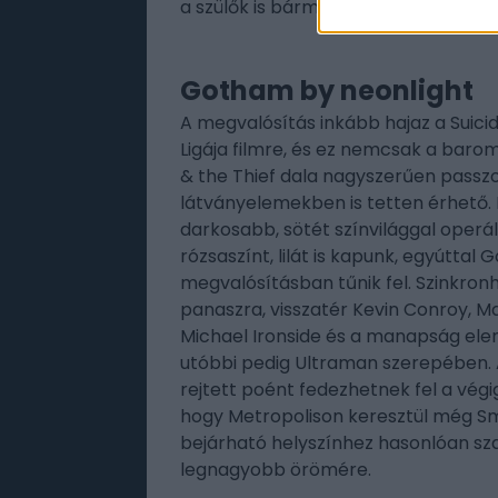
a szülők is bármikor bekapcsolódha
Gotham by neonlight
A megvalósítás inkább hajaz a Suici
Ligája filmre, és ez nemcsak a bar
& the Thief dala nagyszerűen passzol 
látványelemekben is tetten érhető.
darkosabb, sötét színvilággal operált
rózsaszínt, lilát is kapunk, egyúttal
megvalósításban tűnik fel. Szinkro
panaszra, visszatér Kevin Conroy, Mar
Michael Ironside és a manapság elen
utóbbi pedig Ultraman szerepében. 
rejtett poént fedezhetnek fel a vég
hogy Metropolison keresztül még Smal
bejárható helyszínhez hasonlóan sz
legnagyobb örömére.