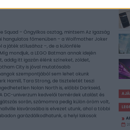
ESP
tnak a kétfős kooperatív mód segítségével.
de Squad – Öngyilkos osztag, mintsem Az Igazság
omi hangulatos főmenüben – a Wolfmother Joker
a játék stílusához –, de a különféle
 Míg mondjuk, a LEGO Batman annak idején
, addig itt igazán élénk színeket, zöldet,
 Gotham City is jóval mutatósabb
nhangok szempontjából sem lehet okunk
k Hamill, Tara Strong, de tiszteletét teszi
gedhetetlen Nolan North is, előbbi Darkseid,
AJÁ
A DC-univerzum kedvelői temérdek utalást és
igjátszás során, számomra pedig külön öröm volt,
LEG
lville kisvárosába is elvezet utunk, ahol a többi
abadon garázdálkodhatunk, a helyi lakosok
Al
2