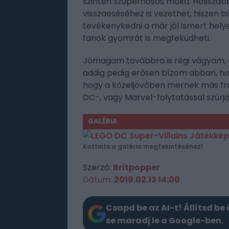
szintén szuperhősös móka. Hosszabb 
visszaeséséhez is vezethet, hiszen
tevékenykedni a már jól ismert hel
fanok gyomrát is megfeküdheti.
Jómagam továbbra is régi vágyam, 
addig pedig erősen bízom abban, hogy
hogy a közeljövőben mernek más fran
DC-, vagy Marvel-folytatással szúrjá
GALÉRIA
Kattints a galéria megtekintéséhez!
Szerző:
Britpopper
Dátum:
2019.02.13 14:00
Csapd be az AI-t! Állítsd be 
se maradj le a Google-ben.