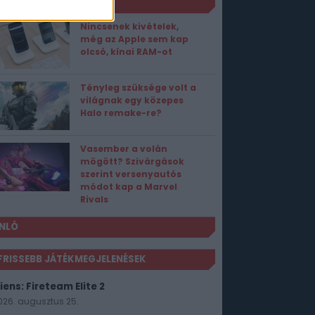
ORT1 HÍREK
Nincsenek kivételek,
még az Apple sem kap
olcsó, kínai RAM-ot
Tényleg szüksége volt a
világnak egy közepes
Halo remake-re?
Vasember a volán
mögött? Szivárgások
szerint versenyautós
módot kap a Marvel
Rivals
NLÓ
FRISSEBB JÁTÉKMEGJELENÉSEK
iens: Fireteam Elite 2
026. augusztus 25.