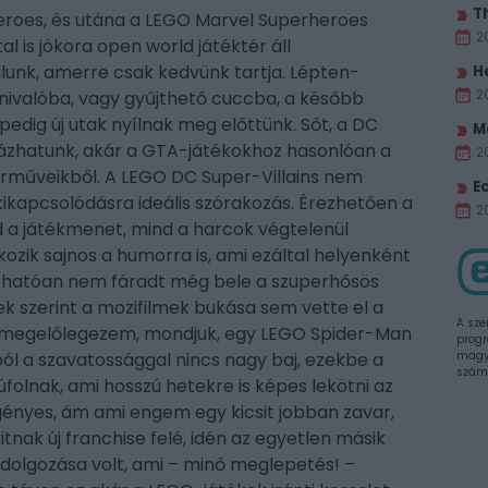
T
roes, és utána a LEGO Marvel Superheroes
2
 is jókora open world játéktér áll
lunk, amerre csak kedvünk tartja. Lépten-
H
2
ivalóba, vagy gyűjthető cuccba, a később
pedig új utak nyílnak meg előttünk. Sőt, a DC
M
ázhatunk, akár a GTA-játékokhoz hasonlóan a
2
járműveikből. A LEGO DC Super-Villains nem
E
kikapcsolódásra ideális szórakozás. Érezhetően a
20
nd a játékmenet, mind a harcok végtelenül
kozik sajnos a humorra is, ami ezáltal helyenként
thatóan nem fáradt még bele a szuperhősös
k szerint a mozifilmek bukása sem vette el a
A sze
is megelőlegezem, mondjuk, egy LEGO Spider-Man
progr
ól a szavatossággal nincs nagy baj, ezekbe a
magya
szám
folnak, ami hosszú hetekre is képes lekötni az
igényes, ám ami engem egy kicsit jobban zavar,
tnak új franchise felé, idén az egyetlen másik
eldolgozása volt, ami – minő meglepetés! –