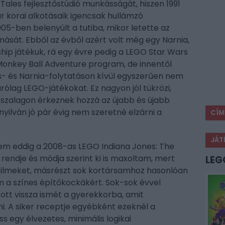
Tales fejlesztőstúdió munkásságát, hiszen 1991
r korai alkotásaik igencsak hullámzó
05-ben belenyúlt a tutiba, mikor letette az
nását. Ebből az évből azért volt még egy Narnia,
hip játékuk, rá egy évre pedig a LEGO Star Wars
 Monkey Ball Adventure program, de innentől
- és Narnia-folytatáson kívül egyszerűen nem
ólag LEGO-játékokat. Ez nagyon jól tükrözi,
tószalagon érkeznek hozzá az újabb és újabb
yilván jó pár évig nem szeretné elzárni a
CÍM
JÁT
em eddig a 2008-as LEGO Indiana Jones: The
 rendje és módja szerint ki is maxoltam, mert
LEG
filmeket, másrészt sok kortársamhoz hasonlóan
 a színes építőkockákért. Sok-sok évvel
tt vissza ismét a gyerekkorba, amit
 A siker receptje egyébként ezeknél a
s egy élvezetes, minimális logikai