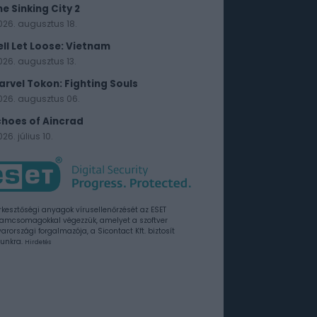
he Sinking City 2
026. augusztus 18.
ell Let Loose: Vietnam
026. augusztus 13.
arvel Tokon: Fighting Souls
026. augusztus 06.
choes of Aincrad
26. július 10.
rkesztőségi anyagok vírusellenőrzését az ESET
amcsomagokkal végezzük, amelyet a szoftver
rországi forgalmazója, a Sicontact Kft. biztosít
unkra.
Hirdetés