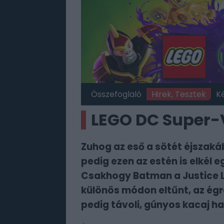
Összefoglaló
Hirek, Tesztek
K
LEGO DC Super-V
Zuhog az eső a sötét éjszak
pedig ezen az estén is elkél 
Csakhogy Batman a Justice 
különös módon eltűnt, az égre
pedig távoli, gúnyos kacaj ha