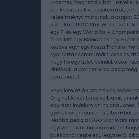
Érdemes megnézni a brit Traveller's 
óta készítenek videojátékokat, és bá
teljesítményt mutatnak, a csapat 20
asztalra a LEGO Star Wars első felvo
egy F1 és egy World Rally Champoins
2 mellett egy Bionicle és egy Super
kezdve egy-egy kósza Transformers
gyártottak semmi mást, csak és kizár
hogy ha egy üzlet beindul, akkor fu
kiadások, a Warner Bros. pedig még n
pénzcsapot.
Bevallom, az én személyes kedvenc
Original Adventures volt, amit annak
egyrészt imádom az Indiana Jones-
gyerekkoromban én is éltem-haltam
később pedig a LEGO Star Wars ránto
egyszerűen abba sem tudtam hagyni.
játékoknál végtelenül egyszerű: alkos