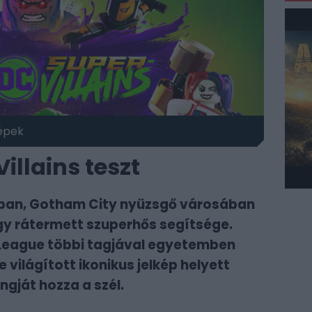
épek
illains teszt
ában, Gotham City nyüzsgő városában
egy rátermett szuperhős segítsége.
League többi tagjával egyetemben
 világított ikonikus jelkép helyett
ngját hozza a szél.