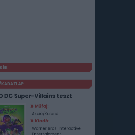
KÉK
ÉKADATLAP
O DC Super-Villains teszt
Műfaj:
Akció/Kaland
Kiadó:
Warner Bros. Interactive
Entertainment