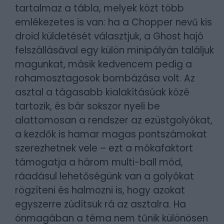
tartalmaz a tábla, melyek közt több
emlékezetes is van: ha a Chopper nevű kis
droid küldetését választjuk, a Ghost hajó
felszállásával egy külön minipályán találjuk
magunkat, másik kedvencem pedig a
rohamosztagosok bombázása volt. Az
asztal a tágasabb kialakításúak közé
tartozik, és bár sokszor nyeli be
alattomosan a rendszer az ezüstgolyókat,
a kezdők is hamar magas pontszámokat
szerezhetnek vele – ezt a mókafaktort
támogatja a három multi-ball mód,
ráadásul lehetőségünk van a golyókat
rögzíteni és halmozni is, hogy azokat
egyszerre zúdítsuk rá az asztalra. Ha
önmagában a téma nem tűnik különösen