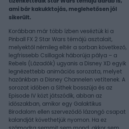
tizenkettedik Star Wars témájú darab is,
ami bár kakukktojás, meglehetősen jól
sikerült.
Korábban már több ízben veséztük ki a
Pinball FX 2 Star Wars témájú asztalait,
melyektől némileg eltér a sorban következő,
legfrissebb Csillagok háborúja pálya – a
Rebels (Lázadók) ugyanis a Disney XD egyik
legnézettebb animációs sorozata, melyet
hazánkban a Disney Channelen vetítenek. A
sorozat időben a Sithek bosszúja és az
Episode IV közt játszódik, abban az
időszakban, amikor egy Galaktikus
Birodalom ellen szerveződő lázongó csapat
kalandját követhetjük nyomon. Ha ez
számodra semmit sem mond, akkor sem