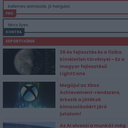
Kellemes animációk, jó hangulat.
PRO
Nincs ilyen.
KONTRA
ESPORT1 HÍREK
26 év fejlesztés és a fizika
kíméletlen törvényei – Ez a
magyar fejlesztésű
LightCone
Megújul az Xbox
Achievement-rendszere,
érkezik a játékok
kimaxolásáért járó
jutalom!
Az AI elveszi a munkát még