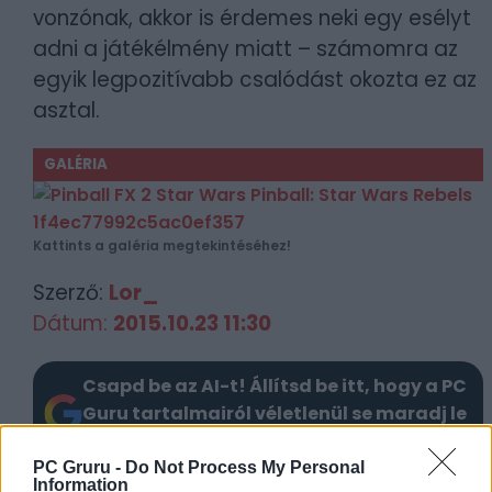
vonzónak, akkor is érdemes neki egy esélyt
adni a játékélmény miatt – számomra az
egyik legpozitívabb csalódást okozta ez az
asztal.
GALÉRIA
Kattints a galéria megtekintéséhez!
Szerző:
Lor_
Dátum:
2015.10.23 11:30
Csapd be az AI-t! Állítsd be itt, hogy a PC
Guru tartalmairól véletlenül se maradj le
a Google-ben.
PC Gruru -
Do Not Process My Personal
Information