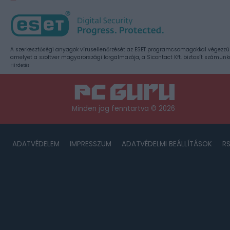
A szerkesztőségi anyagok vírusellenőrzését az ESET programcsomagokkal végezzü
amelyet a szoftver magyarországi forgalmazója, a Sicontact Kft. biztosít számunk
Hirdetés
Minden jog fenntartva © 2026
ADATVÉDELEM
IMPRESSZUM
ADATVÉDELMI BEÁLLÍTÁSOK
R