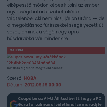
elképesztő módon képes kitolni az ember
ügyességi határküszöbét akár a
végtelenbe. Aki nem hiszi, járjon utána -- de
a megoldáshoz fűrészekkel szegélyezett út
vezet, aminek a végén egy apró
húsdarabka vár mindenkire.
GALÉRIA
Kattints a galéria megtekintéséhez!
Szerző:
HOBA
Dátum:
2012.09.19 00:00
Csapd be az AI-t! Állítsd be itt, hogy a PC
Guru tartalmairól véletlenül se maradj le