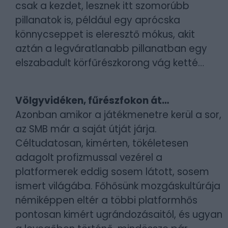
csak a kezdet, lesznek itt szomorúbb
pillanatok is, például egy aprócska
könnycseppet is eleresztő mókus, akit
aztán a legváratlanabb pillanatban egy
elszabadult körfűrészkorong vág ketté…
Völgyvidéken, fűrészfokon át…
Azonban amikor a játékmenetre kerül a sor,
az SMB már a saját útját járja.
Céltudatosan, kimérten, tökéletesen
adagolt profizmussal vezérel a
platformerek eddig sosem látott, sosem
ismert világába. Főhősünk mozgáskultúrája
némiképpen eltér a többi platformhős
pontosan kimért ugrándozásaitól, és ugyan