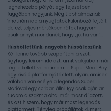
a dolgon, hogy a három (számunkra)
legnehezebb pályát egy fejezetben
függőben hagyjunk. Még tipphalmaznak
írhatnám ide a nyugtatók különböző fajtáit,
de ezt teljes mértékben rátok hagyom,
csak annyit mondanék, hogy „jó, ha van”...
Húsból lettünk, nagyobb hússá leszünk
Kár lenne tovább szaporítani a szót,
úgyhogy leírom ide azt, amit valójában már
rég le kellett volna írnom: a Super Meat Boy
egy kiváló platformjáték lett, olyan, aminek
valóban van esélye a legendás Super
Marióval egy sorban állni. Így csak ajánlani
tudom a szakma által már most díjazott,
és azt hiszem, hogy már most legendás
platformert. Tényleg próbáljátok ki, mert