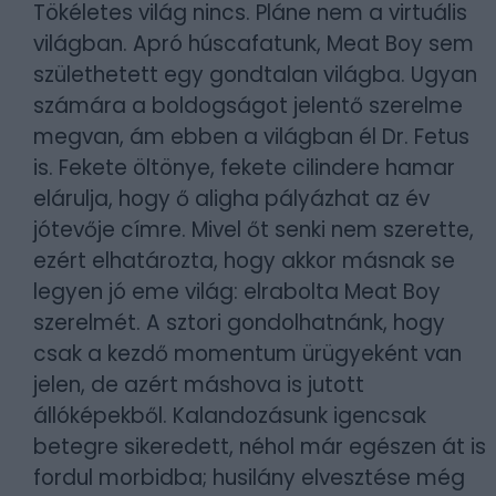
Tökéletes világ nincs. Pláne nem a virtuális
világban. Apró húscafatunk, Meat Boy sem
születhetett egy gondtalan világba. Ugyan
számára a boldogságot jelentő szerelme
megvan, ám ebben a világban él Dr. Fetus
is. Fekete öltönye, fekete cilindere hamar
elárulja, hogy ő aligha pályázhat az év
jótevője címre. Mivel őt senki nem szerette,
ezért elhatározta, hogy akkor másnak se
legyen jó eme világ: elrabolta Meat Boy
szerelmét. A sztori gondolhatnánk, hogy
csak a kezdő momentum ürügyeként van
jelen, de azért máshova is jutott
állóképekből. Kalandozásunk igencsak
betegre sikeredett, néhol már egészen át is
fordul morbidba; husilány elvesztése még