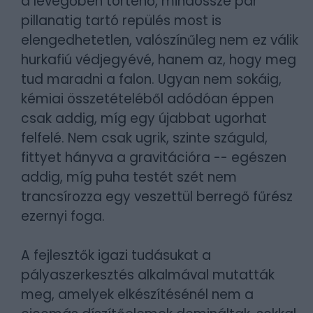
a levegőben történő, mindössze pár
pillanatig tartó repülés most is
elengedhetetlen, valószínűleg nem ez válik
hurkafiú védjegyévé, hanem az, hogy meg
tud maradni a falon. Ugyan nem sokáig,
kémiai összetételéből adódóan éppen
csak addig, míg egy újabbat ugorhat
felfelé. Nem csak ugrik, szinte száguld,
fittyet hányva a gravitációra -- egészen
addig, míg puha testét szét nem
trancsírozza egy veszettül berregő fűrész
ezernyi foga.
A fejlesztők igazi tudásukat a
pályaszerkesztés alkalmával mutatták
meg, amelyek elkészítésénél nem a