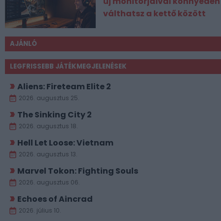
új monitorjaival könnyedén
válthatsz a kettő között
AJÁNLÓ
LEGFRISSEBB JÁTÉKMEGJELENÉSEK
Aliens: Fireteam Elite 2
2026. augusztus 25.
The Sinking City 2
2026. augusztus 18.
Hell Let Loose: Vietnam
2026. augusztus 13.
Marvel Tokon: Fighting Souls
2026. augusztus 06.
Echoes of Aincrad
2026. július 10.