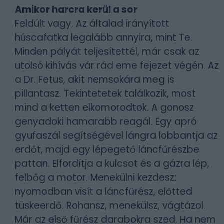
Amikor harcra kerül a sor
Feldúlt vagy. Az általad irányított
húscafatka legalább annyira, mint Te.
Minden pályát teljesítettél, már csak az
utolsó kihívás vár rád eme fejezet végén. Az
a Dr. Fetus, akit nemsokára meg is
pillantasz. Tekintetetek találkozik, most
mind a ketten elkomorodtok. A gonosz
genyadoki hamarabb reagál. Egy apró
gyufaszál segítségével lángra lobbantja az
erdőt, majd egy lépegető láncfűrészbe
pattan. Elfordítja a kulcsot és a gázra lép,
felbőg a motor. Menekülni kezdesz:
nyomodban visít a láncfűrész, előtted
tüskeerdő. Rohansz, menekülsz, vágtázol.
Már az első fűrész darabokra szed. Ha nem