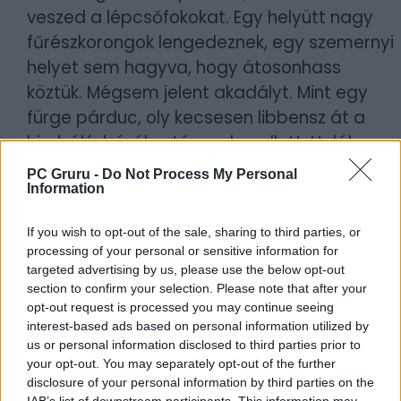
veszed a lépcsőfokokat. Egy helyütt nagy
fűrészkorongok lengedeznek, egy szemernyi
helyet sem hagyva, hogy átosonhass
köztük. Mégsem jelent akadályt. Mint egy
fürge párduc, oly kecsesen libbensz át a
himbálódzó, éles tárgyak mellett. Halálos
savtócsa: nem lehet nehézség. Hatalmas
PC Gruru -
Do Not Process My Personal
Information
ugrással libbensz tova felette. Már alig pár
méter választ el a végponttól. Centik. Már
If you wish to opt-out of the sale, sharing to third parties, or
annyi sem... aztán. Aztán valami
processing of your personal or sensitive information for
megmagyarázhatatlan dolog miatt
targeted advertising by us, please use the below opt-out
section to confirm your selection. Please note that after your
elvéted az utolsó ugrást. Mire feleszmélnél,
opt-out request is processed you may continue seeing
már egy sebesen forgó láncfűrész szeleteli
interest-based ads based on personal information utilized by
húsfigurádat, bedarálja, és apró
us or personal information disclosed to third parties prior to
your opt-out. You may separately opt-out of the further
darabokban dobálja széjjel.
disclosure of your personal information by third parties on the
„Neeeeeeeeeeeeeeee...!!” -- ordítod. Majd
IAB’s list of downstream participants. This information may