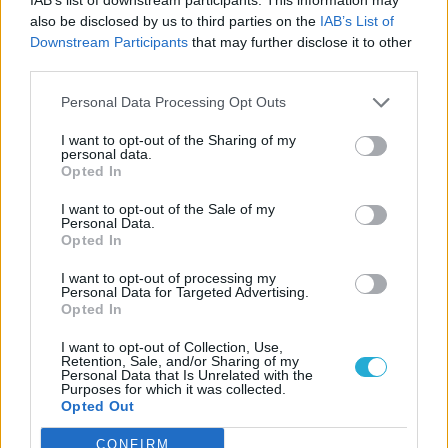
gyorsan hozzáteszed: „Na még egyszer...”
also be disclosed by us to third parties on the
IAB’s List of
Downstream Participants
that may further disclose it to other
third parties.
Roston sült világ
Personal Data Processing Opt Outs
A grafika egész pofásra sikeredett. A
I want to opt-out of the Sharing of my
kezdetben egyhangú világot, a zöld
personal data.
Opted In
növényzetet és a szürke tüskéket,
fűrészeket később egy igazán stílusos,
I want to opt-out of the Sale of my
Personal Data.
mindamellett kellően beteges világ váltja
Opted In
fel. A zord, ijesztő elmegyógyintézet, avagy
I want to opt-out of processing my
kórház mellett kihalt gyárak rozsdás falai
Personal Data for Targeted Advertising.
Opted In
között mászkálunk, majd később szó szerint
megjárjuk a poklot. A dizájnnak igazi stílusa
I want to opt-out of Collection, Use,
Retention, Sale, and/or Sharing of my
van, a kockaberendezés mellet nagy
Personal Data that Is Unrelated with the
Purposes for which it was collected.
szerep jutott a csodálatos, térbeli, vagy
Opted Out
legalábbis nagyon hangulatos háttereknek.
CONFIRM