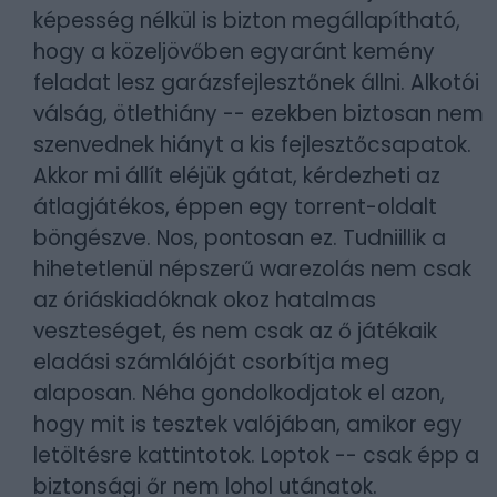
képesség nélkül is bizton megállapítható,
hogy a közeljövőben egyaránt kemény
feladat lesz garázsfejlesztőnek állni. Alkotói
válság, ötlethiány -- ezekben biztosan nem
szenvednek hiányt a kis fejlesztőcsapatok.
Akkor mi állít eléjük gátat, kérdezheti az
átlagjátékos, éppen egy torrent-oldalt
böngészve. Nos, pontosan ez. Tudniillik a
hihetetlenül népszerű warezolás nem csak
az óriáskiadóknak okoz hatalmas
veszteséget, és nem csak az ő játékaik
eladási számlálóját csorbítja meg
alaposan. Néha gondolkodjatok el azon,
hogy mit is tesztek valójában, amikor egy
letöltésre kattintotok. Loptok -- csak épp a
biztonsági őr nem lohol utánatok.