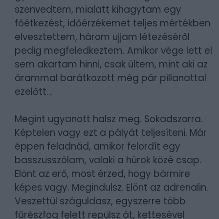
szenvedtem, mialatt kihagytam egy
főétkezést, időérzékemet teljes mértékben
elvesztettem, három ujjam létezéséről
pedig megfeledkeztem. Amikor vége lett el
sem akartam hinni, csak ültem, mint aki az
árammal barátkozott még pár pillanattal
ezelőtt...
Megint ugyanott halsz meg. Sokadszorra.
Képtelen vagy ezt a pályát teljesíteni. Már
éppen feladnád, amikor felordít egy
basszusszólam, valaki a húrok közé csap.
Elönt az erő, most érzed, hogy bármire
képes vagy. Megindulsz. Elönt az adrenalin.
Veszettül száguldasz, egyszerre több
fűrészfog felett repülsz át, kettesével