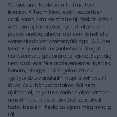
Valójában a kiadó sem tud mit tenni
ilyenkor. A Team Meat ezért kezdetben
csak konzolokra készítette új játékát. Aztán
a Steam új távlatokat nyitott, olyan online
piacot kínálva, ahova már nem érnek el a
warezbirodalom szertenyúló ágai. A Super
Meat Boy ennek köszönhetően látogat el
hőn szeretett gépeinkre, a fejlesztők pedig
nem csak ezerféle achievementet ígértek,
hanem, ahogyan ők fogalmaztak, a
„gatyánkba csinálunk” majd a sok extrát
látva. Az új bónusztartalmaktól nem
ájultam el, helyette azonban olyat láttam,
amiről most is csak dicsőítő szavakkal
tudok beszélni. Pedig az ujjam még mindig
fáj...