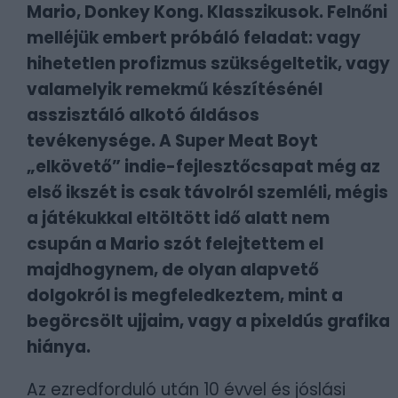
Mario, Donkey Kong. Klasszikusok. Felnőni
melléjük embert próbáló feladat: vagy
hihetetlen profizmus szükségeltetik, vagy
valamelyik remekmű készítésénél
asszisztáló alkotó áldásos
tevékenysége. A Super Meat Boyt
„elkövető” indie-fejlesztőcsapat még az
első ikszét is csak távolról szemléli, mégis
a játékukkal eltöltött idő alatt nem
csupán a Mario szót felejtettem el
majdhogynem, de olyan alapvető
dolgokról is megfeledkeztem, mint a
begörcsölt ujjaim, vagy a pixeldús grafika
hiánya.
Az ezredforduló után 10 évvel és jóslási