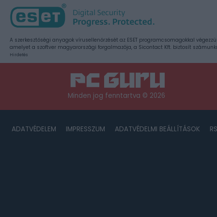
A szerkesztőségi anyagok vírusellenőrzését az ESET programcsomagokkal végezzü
amelyet a szoftver magyarországi forgalmazója, a Sicontact Kft. biztosít számunk
Hirdetés
Minden jog fenntartva © 2026
ADATVÉDELEM
IMPRESSZUM
ADATVÉDELMI BEÁLLÍTÁSOK
R