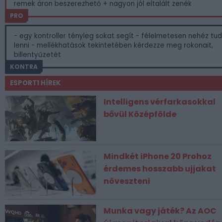
remek áron beszerezhető + nagyon jól eltalált zenék
PRO
- egy kontroller tényleg sokat segít - félelmetesen nehéz tud
lenni - mellékhatások tekintetében kérdezze meg rokonait,
billentyűzetét
KONTRA
ESPORT1 HÍREK
Intelligens vérfarkasokkal
bővül Középfölde
Mindkét iPhone 20 Prohoz
érdemes hosszabb ujjakat
növeszteni
Munka vagy játék? Az AOC