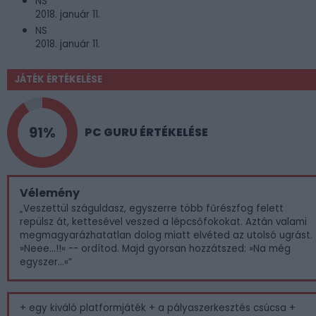
NS
2018. január 11.
NS
2018. január 11.
JÁTÉK ÉRTÉKELÉSE
91%
PC GURU ÉRTÉKELÉSE
Vélemény
„Veszettül száguldasz, egyszerre több fűrészfog felett
repülsz át, kettesével veszed a lépcsőfokokat. Aztán valami
megmagyarázhatatlan dolog miatt elvéted az utolsó ugrást.
»Neee...!!« -- ordítod. Majd gyorsan hozzátszed: »Na még
egyszer...«”
+ egy kiváló platformjáték + a pályaszerkesztés csúcsa +