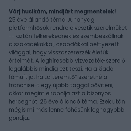
Várj husikám, mindjárt megmentelek!
25 éve állandó téma. A hanyag
platformhősök rendre elvesztik szerelmüket
-- aztán felkerekednek és szembeszállnak
a szakadékokkal, csapdákkal pettyezett
világgal, hogy visszaszerezzék életük
értelmét. A leghíresebb vízvezeték-szerelő
legalábbis mindig ezt teszi. Ha a kiadó
főmuftija, ha „a teremtő” szeretné a
franchise-t egy újabb taggal bővíteni,
akkor megint elrabolja azt a bizonyos
hercegnőt. 25 éve állandó téma. Ezek után
mégis mi más lenne főhősünk legnagyobb
gondja...