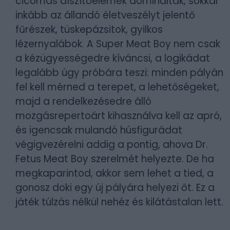
cicomás díszítőelemek domináltak, sokkal
inkább az állandó életveszélyt jelentő
fűrészek, tüskepázsitok, gyilkos
lézernyalábok. A Super Meat Boy nem csak
a kézügyességedre kíváncsi, a logikádat
legalább úgy próbára teszi: minden pályán
fel kell mérned a terepet, a lehetőségeket,
majd a rendelkezésedre álló
mozgásrepertoárt kihasználva kell az apró,
és igencsak mulandó húsfigurádat
végigvezérelni addig a pontig, ahova Dr.
Fetus Meat Boy szerelmét helyezte. De ha
megkaparintod, akkor sem lehet a tied, a
gonosz doki egy új pályára helyezi őt. Ez a
játék túlzás nélkül nehéz és kilátástalan lett.