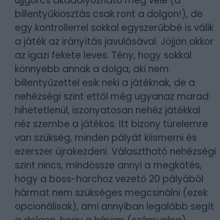
ujjgörcs akadályozható meg vele (a
billentyűkiosztás csak ront a dolgon!), de
egy kontrollerrel sokkal egyszerűbbé is válik
a játék az irányítás javulásával. Jöjjön akkor
az igazi fekete leves. Tény, hogy sokkal
könnyebb annak a dolga, aki nem
billentyűzettel esik neki a játéknak, de a
nehézségi szint ettől még ugyanaz marad:
hihetetlenül, iszonyatosan nehéz játékkal
néz szembe a játékos. Itt bizony türelemre
van szükség, minden pályát kiismerni és
ezerszer újrakezdeni. Választható nehézségi
szint nincs, mindössze annyi a megkötés,
hogy a boss-harchoz vezető 20 pályából
hármat nem szükséges megcsinálni (ezek
opcionálisak), ami annyiban legalább segít