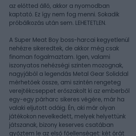
az előtted álló, akkor a nyomodban
kaptató. Ez így nem fog menni. Sokadik
próbálkozás után sem. LEHETETLEN.
A Super Meat Boy boss-harcai kegyetlenül
nehézre sikeredtek, de akkor még csak
finoman fogalmaztam. Igen, valami
iszonyatos nehézségi szinten mozognak,
nagyjából a legendás Metal Gear Soliddal
mérhetőek össze, ami szintén rengeteg
verejtékcseppet erőszakolt ki az emberből
egy-egy párharc sikeres végére, már ha
valaki eljutott odáig. Én, aki már olyan
játékokon nevelkedett, melyek helyettünk
játszanak, bizony keserves csatában
győztem le az első főellenséget: két órát