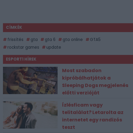
CÍMKÉK
frissítés
gta
gta 6
gta online
GTA5
rockstar games
update
ESPORT1 HÍREK
Most szabadon
kipróbálhatjátok a
Sleeping Dogs megjelenés
előtti verzióját
Ízlésficam vagy
telitalálat? Letarolta az
internetet egy randizós
teszt