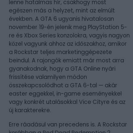
lenne hatalmas hír, csakhogy most
egészen más a helyzet, mint az elmúlt
években. A GTA 6 ugyanis hivatalosan
november 19-én jelenik meg PlayStation 5-
re és Xbox Series konzolokra, vagyis nagyon
közel vagyunk ahhoz az időszakhoz, amikor
a Rockstar teljes marketinggépezete
beindul. A rajongók emiatt már most arra
gyanakodnak, hogy a GTA Online nyári
frissítése valamilyen módon
összekapcsolódhat a GTA 6-tal — akár
easter eggekkel, in-game eseményekkel
vagy konkrét utalásokkal Vice Cityre és az
új karakterekre.
Erre ráadásul van precedens is. A Rockstar
korábban a Red Dead Redemption 2