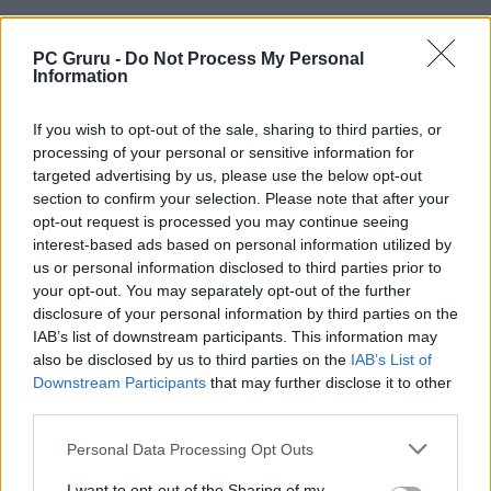
PC Gruru -
Do Not Process My Personal
Information
If you wish to opt-out of the sale, sharing to third parties, or
processing of your personal or sensitive information for
targeted advertising by us, please use the below opt-out
section to confirm your selection. Please note that after your
opt-out request is processed you may continue seeing
Borítókép: rockstargames.com
interest-based ads based on personal information utilized by
us or personal information disclosed to third parties prior to
Szerző:
TZeus
your opt-out. You may separately opt-out of the further
Dátum:
2026.05.08 19:00
disclosure of your personal information by third parties on the
IAB’s list of downstream participants. This information may
also be disclosed by us to third parties on the
IAB’s List of
Csapd be az AI-t! Állítsd be itt, hogy a PC
Downstream Participants
that may further disclose it to other
Guru tartalmairól véletlenül se maradj le
third parties.
a Google-ben.
Personal Data Processing Opt Outs
I want to opt-out of the Sharing of my