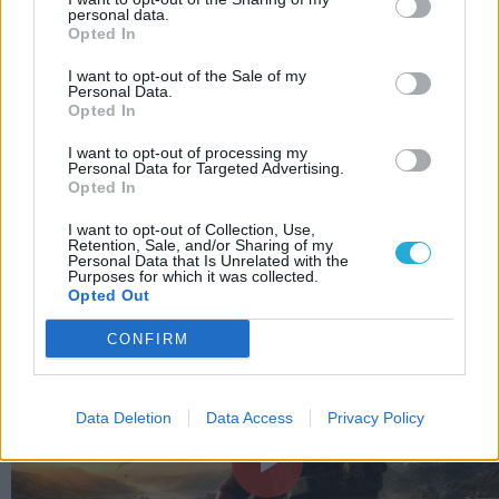
KAPCSOLÓDÓ HÍREK
personal data.
Opted In
Na, EZÉRT nem jön PC-re a GTA 6!
I want to opt-out of the Sale of my
Most épp a GTA 6 a hibás azért, hogy nem
Personal Data.
Opted In
jelenik meg idén a Star Citizen
Sok játékosnak nem 100, hanem több mint
I want to opt-out of processing my
Personal Data for Targeted Advertising.
1000 dollárba fog kerülni a GTA 6
Opted In
I want to opt-out of Collection, Use,
LEGFRISSEBB VIDEÓNK
Retention, Sale, and/or Sharing of my
Personal Data that Is Unrelated with the
Purposes for which it was collected.
Opted Out
CONFIRM
Data Deletion
Data Access
Privacy Policy