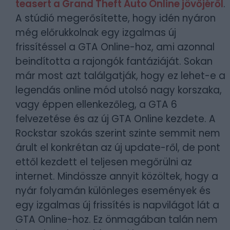
teasert a Grand Theft Auto Online jövőjéről
.
A stúdió megerősítette, hogy idén nyáron
még előrukkolnak egy izgalmas új
frissítéssel a GTA Online-hoz, ami azonnal
beindította a rajongók fantáziáját. Sokan
már most azt találgatják, hogy ez lehet-e a
legendás online mód utolsó nagy korszaka,
vagy éppen ellenkezőleg, a GTA 6
felvezetése és az új GTA Online kezdete. A
Rockstar szokás szerint szinte semmit nem
árult el konkrétan az új update-ről, de pont
ettől kezdett el teljesen megőrülni az
internet. Mindössze annyit közöltek, hogy a
nyár folyamán különleges események és
egy izgalmas új frissítés is napvilágot lát a
GTA Online-hoz. Ez önmagában talán nem