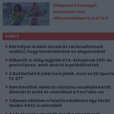
Elképesztő összeget
hozhatott már
előrendelésben is a GTA 6
AJÁNLÓ
Bármilyen órából okosórát varázsolhatunk
anélkül, hogy lemondanánk az eleganciáról
Előkerült a világ legjobb GTA-klónjának 2011-es
prototípusa, amit akár ki is próbálhattok
A Battlefield 6 jobb focis játék, mint az EA Sports
FC 27?
Nem kerülhet ebéd az asztalra veszélybe került
állatokról szóló AI-videókkal a YouTube-on
Teljesen véletlen a felszínre bukkant egy törölt
Quake 4 DLC a semmiből