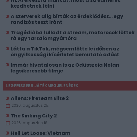
Az AI elveszi a munkát: most a streamerek
kezdhetnek félni
A szerverek alig bírták az érdeklődést... egy
randizós teszt iránt
Tragédiába fulladt a stream, motorosok lőttek
rá egy tartalomgyártóra
Látta a TikTok, mégsem lőtte le időben az
öngyilkossági kísérletet bemutató adást
Immár hivatalosan is az Odüsszeia Nolan
legsikeresebb filmje
LEGFRISSEBB JÁTÉKMEGJELENÉSEK
Aliens: Fireteam Elite 2
2026. augusztus 25.
The Sinking City 2
2026. augusztus 18.
Hell Let Loose: Vietnam