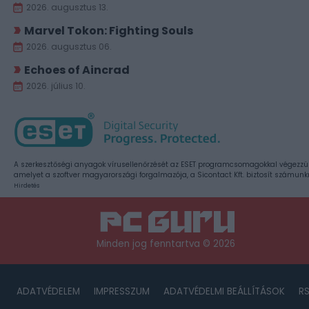
2026. augusztus 13.
Marvel Tokon: Fighting Souls
2026. augusztus 06.
Echoes of Aincrad
2026. július 10.
A szerkesztőségi anyagok vírusellenőrzését az ESET programcsomagokkal végezzü
amelyet a szoftver magyarországi forgalmazója, a Sicontact Kft. biztosít számunk
Hirdetés
Minden jog fenntartva © 2026
ADATVÉDELEM
IMPRESSZUM
ADATVÉDELMI BEÁLLÍTÁSOK
R