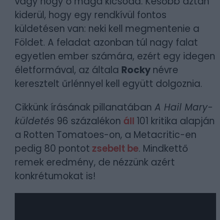
vagy hogy ő maga kicsoda. Később aztán
kiderül, hogy egy rendkívül fontos
küldetésen van: neki kell megmentenie a
Földet. A feladat azonban túl nagy falat
egyetlen ember számára, ezért egy idegen
életformával, az általa
Rocky
névre
keresztelt űrlénnyel kell együtt dolgoznia.
Cikkünk írásának pillanatában
A Hail Mary-
küldetés
96 százalékon
áll
101 kritika alapján
a Rotten Tomatoes-on, a Metacritic-en
pedig 80 pontot
zsebelt be
. Mindkettő
remek eredmény, de nézzünk azért
konkrétumokat is!