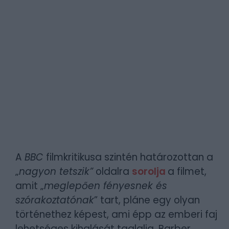
A
BBC
filmkritikusa szintén határozottan a
„
nagyon tetszik”
oldalra
sorolja
a filmet,
amit „
meglepően fényesnek és
szórakoztatónak
” tart, pláne egy olyan
történethez képest, ami épp az emberi faj
lehetséges kihalását taglalja. Barber