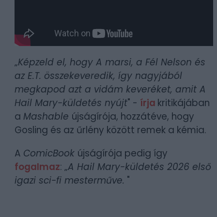
„
Képzeld el, hogy A marsi, a Fél Nelson és
az E.T. összekeveredik, így nagyjából
megkapod azt a vidám keveréket, amit A
Hail Mary-küldetés nyújt
" -
írja
kritikájában
a
Mashable
újságírója, hozzátéve, hogy
Gosling és az űrlény között remek a kémia.
A
ComicBook
újságírója pedig így
fogalmaz
: „
A Hail Mary-küldetés 2026 első
igazi sci-fi mesterműve.
"