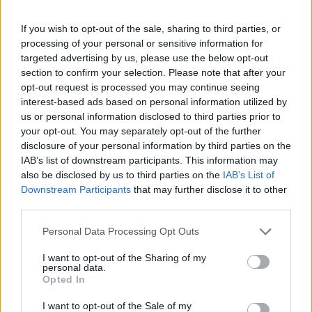
egyértelműen inkább pozitív visszajelzések
érkeznek, persze akadnak kevésbé lelkes
If you wish to opt-out of the sale, sharing to third parties, or
processing of your personal or sensitive information for
vélemények is. Ott van például a
The
targeted advertising by us, please use the below opt-out
Guardian
kritikusa, aki úgy
érezte
, hogy bár
section to confirm your selection. Please note that after your
Ryan Gosling „
bájos
”, a filmet nem lehet
opt-out request is processed you may continue seeing
interest-based ads based on personal information utilized by
komolyan venni, néha
„kicsit unalmas”
is, a
us or personal information disclosed to third parties prior to
hangvétele pedig nem túl helytálló egy
your opt-out. You may separately opt-out of the further
olyan sztori esetében, ami egy egészen
disclosure of your personal information by third parties on the
IAB’s list of downstream participants. This information may
súlyos témáról, az emberiség kihalásáról
also be disclosed by us to third parties on the
IAB’s List of
szól.
Downstream Participants
that may further disclose it to other
third parties.
A
Hail Mary-küldetés
március 19-én landol
Personal Data Processing Opt Outs
a hazai mozikban - ti terveztek rá menni?
I want to opt-out of the Sharing of my
Borítókép forrása: Amazon MGM
personal data.
Opted In
Szerző:
MarlaSinger
I want to opt-out of the Sale of my