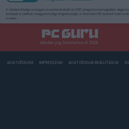
A szerkesztőségi anyagok vírusellenőrzését az ESET programcsomagokkal végezzü
amelyet a szoftver magyarországi forgalmazója, a Sicontact Kft. biztosít számunk
Hirdetés
Minden jog fenntartva © 2026
ADATVÉDELEM
IMPRESSZUM
ADATVÉDELMI BEÁLLÍTÁSOK
R