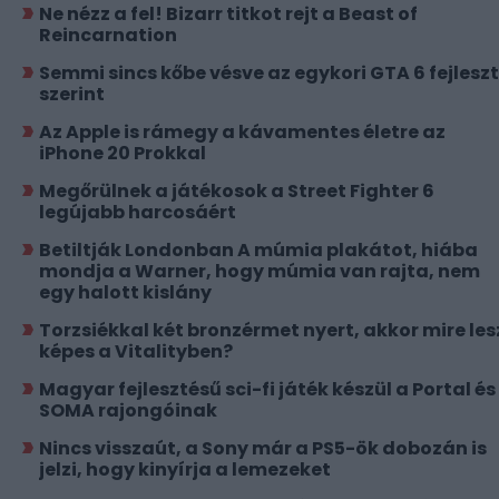
Ne nézz a fel! Bizarr titkot rejt a Beast of
Reincarnation
Semmi sincs kőbe vésve az egykori GTA 6 fejlesz
szerint
Az Apple is rámegy a kávamentes életre az
iPhone 20 Prokkal
Megőrülnek a játékosok a Street Fighter 6
legújabb harcosáért
Betiltják Londonban A múmia plakátot, hiába
mondja a Warner, hogy múmia van rajta, nem
egy halott kislány
Torzsiékkal két bronzérmet nyert, akkor mire les
képes a Vitalityben?
Magyar fejlesztésű sci-fi játék készül a Portal és
SOMA rajongóinak
Nincs visszaút, a Sony már a PS5-ök dobozán is
jelzi, hogy kinyírja a lemezeket