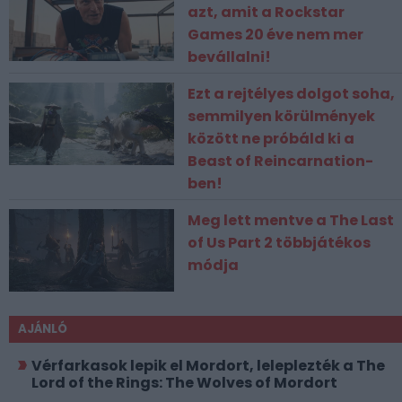
azt, amit a Rockstar
Games 20 éve nem mer
bevállalni!
Ezt a rejtélyes dolgot soha,
semmilyen körülmények
között ne próbáld ki a
Beast of Reincarnation-
ben!
Meg lett mentve a The Last
of Us Part 2 többjátékos
módja
AJÁNLÓ
Vérfarkasok lepik el Mordort, leleplezték a The
Lord of the Rings: The Wolves of Mordort