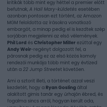
kritikák több mint egy héttel a premier előtt
befutnak,
A Hail Mary-küldetés
esetében
azonban pontosan ezt történt, az Amazon
MGM feloldotta az írásokra vonatkozó
embargót, a minap pedig el is kezdtek szép
sorjában megjelenni az első vélemények.
Phil Lord
és
Christopher Miller
ezúttal egy
Andy Weir
-regényt dolgozott fel, a
párosnak pedig ez az első közös komoly
rendezői munkája több mint egy évtized
után a
22 Jump Street
et követően.
Ami a sztorit illeti, a történet azzal veszi
kezdetét, hogy a
Ryan Gosling
által
alakított gimis tanár egy űrhajón ébred, és
fogalma sincs arról, hogyan került oda,