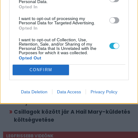
Personal Data.
Dátum:
2026.03.11 10:05
Opted In
I want to opt-out of processing my
Csapd be az AI-t! Állítsd be itt, hogy a PC
Personal Data for Targeted Advertising.
Opted In
Guru tartalmairól véletlenül se maradj le
a Google-ben.
I want to opt-out of Collection, Use,
Retention, Sale, and/or Sharing of my
Personal Data that Is Unrelated with the
Purposes for which it was collected.
KAPCSOLÓDÓ HÍREK
Opted Out
A Hail Mary-küldetés nagyon hosszú lesz,
CONFIRM
majdnem olyan hosszú, mint a Csillagok
között
Data Deletion
Data Access
Privacy Policy
Ryan Gosling egy ufóval haverkodik A Hail
Mary-küldetés utolsó előzetesében
Csillagok között jár A Hail Mary-küldetés
költségvetése
LEGFRISSEBB VIDEÓNK