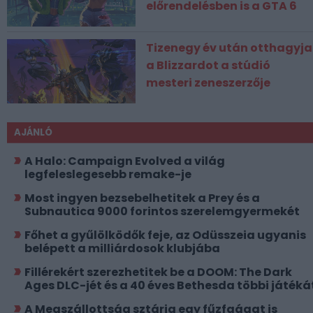
előrendelésben is a GTA 6
Tizenegy év után otthagyja
a Blizzardot a stúdió
mesteri zeneszerzője
AJÁNLÓ
A Halo: Campaign Evolved a világ
legfeleslegesebb remake-je
Most ingyen bezsebelhetitek a Prey és a
Subnautica 9000 forintos szerelemgyermekét
Főhet a gyűlölködők feje, az Odüsszeia ugyanis
belépett a milliárdosok klubjába
Fillérekért szerezhetitek be a DOOM: The Dark
Ages DLC-jét és a 40 éves Bethesda többi játéká
A Megszállottság sztárja egy fűzfaágat is