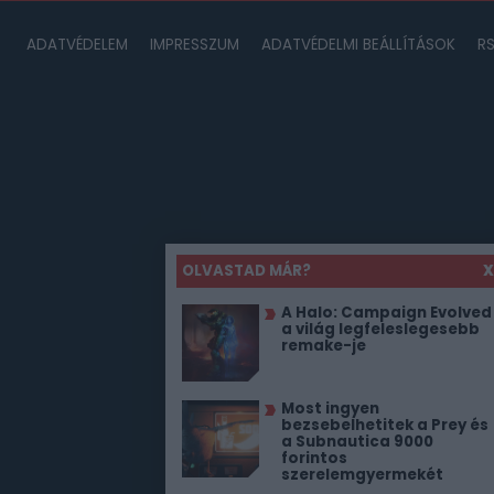
ADATVÉDELEM
IMPRESSZUM
ADATVÉDELMI BEÁLLÍTÁSOK
R
OLVASTAD MÁR?
X
A Halo: Campaign Evolved
a világ legfeleslegesebb
remake-je
Most ingyen
bezsebelhetitek a Prey és
a Subnautica 9000
forintos
szerelemgyermekét