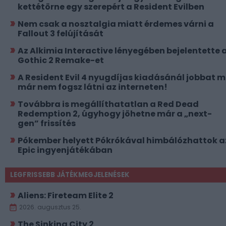
kettétörne egy szerepért a Resident Evilben
Nem csak a nosztalgia miatt érdemes várni a
Fallout 3 felújítását
Az Alkimia Interactive lényegében bejelentette 
Gothic 2 Remake-et
A Resident Evil 4 nyugdíjas kiadásánál jobbat 
már nem fogsz látni az interneten!
Továbbra is megállíthatatlan a Red Dead
Redemption 2, úgyhogy jöhetne már a „next-
gen” frissítés
Pókember helyett Pókrókával himbálózhattok a
Epic ingyenjátékában
LEGFRISSEBB JÁTÉKMEGJELENÉSEK
Aliens: Fireteam Elite 2
2026. augusztus 25.
The Sinking City 2