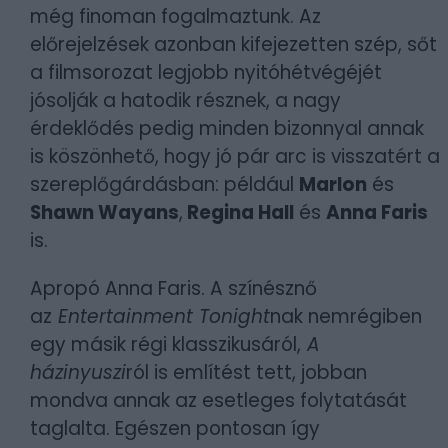
még finoman fogalmaztunk. Az
előrejelzések azonban kifejezetten szép, sőt
a filmsorozat legjobb nyitóhétvégéjét
jósolják a hatodik résznek, a nagy
érdeklődés pedig minden bizonnyal annak
is köszönhető, hogy jó pár arc is visszatért a
szereplőgárdásban: például
Marlon
és
Shawn Wayans
,
Regina Hall
és
Anna Faris
is.
Apropó Anna Faris. A színésznő
az
Entertainment Tonight
nak nemrégiben
egy másik régi klasszikusáról,
A
házinyuszi
ról is említést tett, jobban
mondva annak az esetleges folytatását
taglalta. Egészen pontosan így