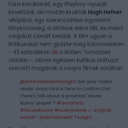
Faris karakterét, egy Playboy-nyuszit
követtünk, aki miután kirakták
Hugh Hefner
villájából, egy szerencsétlen egyetemi
lányközösség, a zétások élére állt, és menő
csajokat csinált belőlük. A film ugyan a
kritikusokat nem győzte meg különösebben
- 43 százalékon
áll
a
Rotten Tomatoes
oldalán -, idővel egészen kultikus státuszt
szerzett magának a csajos filmek sorában.
@entertainmenttonight
Get your mahi's
ready! Anna Faris is here to confirm that
there's talk about a potential 'House
Bunny' sequel! ?
#annafaris
#housebunny
#scarymovie
♬ original
sound - Entertainment Tonight