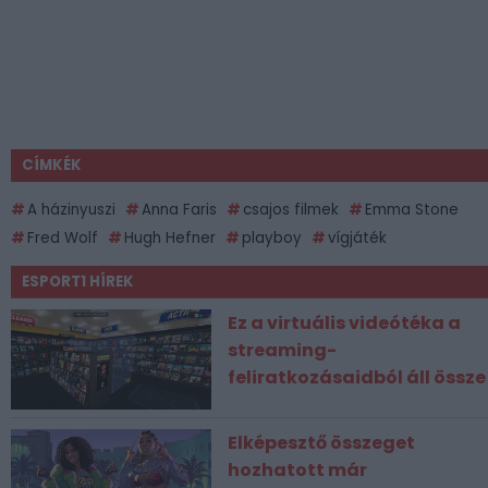
CÍMKÉK
A házinyuszi
Anna Faris
csajos filmek
Emma Stone
Fred Wolf
Hugh Hefner
playboy
vígjáték
ESPORT1 HÍREK
Ez a virtuális videótéka a
streaming-
feliratkozásaidból áll össze
Elképesztő összeget
hozhatott már