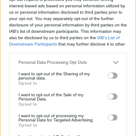
Guru tartalmairól véletlenül se maradj le
interest-based ads based on personal information utilized by
a Google-ben.
us or personal information disclosed to third parties prior to
your opt-out. You may separately opt-out of the further
disclosure of your personal information by third parties on the
KAPCSOLÓDÓ HÍREK
IAB’s list of downstream participants. This information may
also be disclosed by us to third parties on the
IAB’s List of
Van stáblista utáni jelenet a Horrorra
Downstream Participants
that may further disclose it to other
akadva végén?
third parties.
Hazudnak a kritikusok vagy tényleg
Personal Data Processing Opt Outs
ennyire szar lett az új Horrorra akadva?
I want to opt-out of the Sharing of my
personal data.
Opted In
LEGFRISSEBB VIDEÓNK
I want to opt-out of the Sale of my
Personal Data.
Opted In
I want to opt-out of processing my
Personal Data for Targeted Advertising.
Opted In