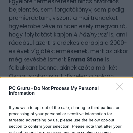
Egyelőre természetesen nincs hivatalos
bejelentés, sem forgatókönyv, sem pedig
premierdátum, viszont a mai trendeket
figyelembe véve minden esély megvan rá,
hogy folytatást kapjon
A házinyuszi
is, ami
ráadásul azért is érdekes darabja a 2000-
es évek vígjátékterméseinek, mert az akkor
még kevésbé ismert
Emma Stone
is
felbukkant benne, akinek azóta már két
Oscar-szobor is ott díszeleg a polcán.
PC Gruru -
Do Not Process My Personal
Borítókép forrása: Columbia Pictures
Information
Szerző:
MarlaSinger
If you wish to opt-out of the sale, sharing to third parties, or
Dátum:
2026.06.05 18:00
processing of your personal or sensitive information for
targeted advertising by us, please use the below opt-out
section to confirm your selection. Please note that after your
Csapd be az AI-t! Állítsd be itt, hogy a PC
opt-out request is processed you may continue seeing