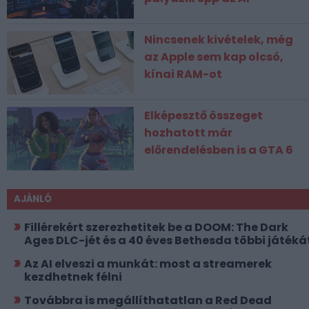
Nincsenek kivételek, még
az Apple sem kap olcsó,
kínai RAM-ot
Elképesztő összeget
hozhatott már
előrendelésben is a GTA 6
AJÁNLÓ
Fillérekért szerezhetitek be a DOOM: The Dark
Ages DLC-jét és a 40 éves Bethesda többi játéká
Az AI elveszi a munkát: most a streamerek
kezdhetnek félni
Továbbra is megállíthatatlan a Red Dead