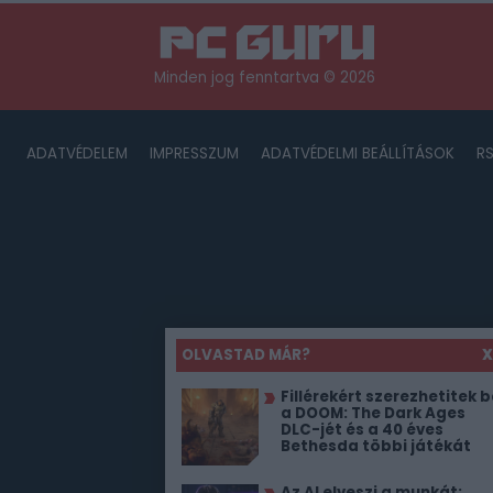
Minden jog fenntartva © 2026
ADATVÉDELEM
IMPRESSZUM
ADATVÉDELMI BEÁLLÍTÁSOK
R
OLVASTAD MÁR?
X
Fillérekért szerezhetitek b
a DOOM: The Dark Ages
DLC-jét és a 40 éves
Bethesda többi játékát
Az AI elveszi a munkát: