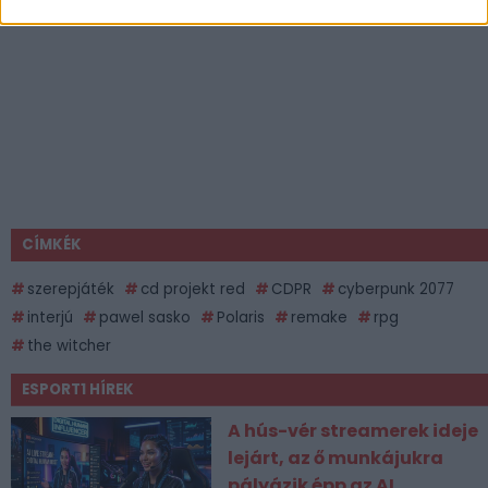
CÍMKÉK
szerepjáték
cd projekt red
CDPR
cyberpunk 2077
interjú
pawel sasko
Polaris
remake
rpg
the witcher
ESPORT1 HÍREK
A hús-vér streamerek ideje
lejárt, az ő munkájukra
pályázik épp az AI