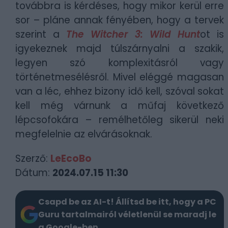
továbbra is kérdéses, hogy mikor kerül erre
sor – pláne annak fényében, hogy a tervek
szerint a
The Witcher 3: Wild Hunt
ot is
igyekeznek majd túlszárnyalni a szakik,
legyen szó komplexitásról vagy
történetmesélésről. Mivel eléggé magasan
van a léc, ehhez bizony idő kell, szóval sokat
kell még várnunk a műfaj következő
lépcsofokára – remélhetőleg sikerül neki
megfelelnie az elvárásoknak.
Szerző:
LeEcoBo
Dátum:
2024.07.15 11:30
Csapd be az AI-t! Állítsd be itt, hogy a PC
Guru tartalmairól véletlenül se maradj le
a Google-ben.