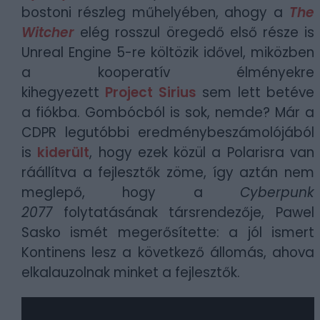
bostoni részleg műhelyében, ahogy a
The
Witcher
elég rosszul öregedő első része is
Unreal Engine 5-re költözik idővel, miközben
a
kooperatív élményekre
kihegyezett
Project Sirius
sem lett betéve
a fiókba. Gombócból is sok, nemde? Már a
CDPR legutóbbi eredménybeszámolójából
is
kiderült
, hogy ezek közül a Polarisra van
ráállítva a fejlesztők zöme, így aztán nem
meglepő, hogy a
Cyberpunk
2077
folytatásának társrendezője, Pawel
Sasko ismét megerősítette: a jól ismert
Kontinens lesz a következő állomás, ahova
elkalauzolnak minket a fejlesztők.