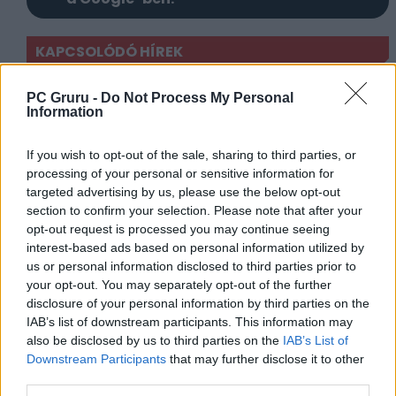
KAPCSOLÓDÓ HÍREK
Már idén beizzíthatják az új The Witcher-
PC Gruru -
Do Not Process My Personal
játék motorját
Information
Sűrűbben kapunk majd új játékot a The
If you wish to opt-out of the sale, sharing to third parties, or
Witcher és a Cyberpunk 2077 fejlesztőitől
processing of your personal or sensitive information for
Sokkal amerikaibb hangulatot fog
targeted advertising by us, please use the below opt-out
árasztani a Cyberpunk 2077 folytatása
section to confirm your selection. Please note that after your
opt-out request is processed you may continue seeing
A Cyberpunk 2077 folytatása
interest-based ads based on personal information utilized by
mondanivaló terén is emeli a tétet
us or personal information disclosed to third parties prior to
your opt-out. You may separately opt-out of the further
disclosure of your personal information by third parties on the
LEGFRISSEBB VIDEÓNK
IAB’s list of downstream participants. This information may
also be disclosed by us to third parties on the
IAB’s List of
Downstream Participants
that may further disclose it to other
third parties.