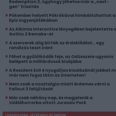
Redemption 2, úgyhogy jöhetne már a „next-
gen” frissítés
Pókember helyett Pókrókával himbálózhattok a
Epic ingyenjátékában
Az Alkimia Interactive lényegében bejelentette 
Gothic 2 Remake-et
A szerverek alig bírták az érdeklődést... egy
randizós teszt iránt
Főhet a gyűlölködők feje, az Odüsszeia ugyanis
belépett a milliárdosok klubjába
A Resident Evil 4 nyugdíjas kiadásánál jobbat 
már nem fogsz látni az interneten!
Nem csak a nosztalgia miatt érdemes várni a
Fallout 3 felújítását
Már csak néhány nap, és megjelenik a
túlélőhorrorba oltott Jurassic Park
LEGFRISSEBB JÁTÉKMEGJELENÉSEK