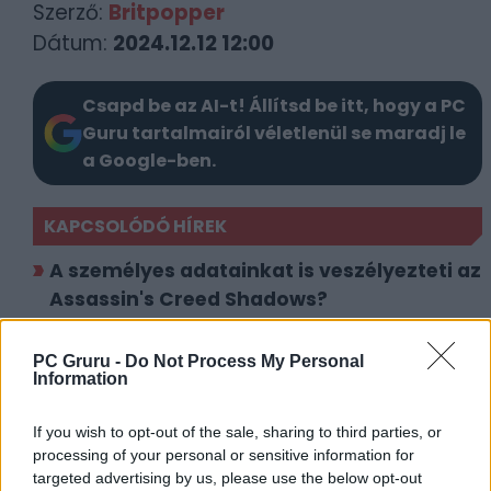
Szerző:
Britpopper
Dátum:
2024.12.12 12:00
Csapd be az AI-t! Állítsd be itt, hogy a PC
Guru tartalmairól véletlenül se maradj le
a Google-ben.
KAPCSOLÓDÓ HÍREK
A személyes adatainkat is veszélyezteti az
Assassin's Creed Shadows?
Lesz mivel móresre tanítanunk az
Assassin's Creed Shadows rosszarcúit
PC Gruru -
Do Not Process My Personal
Information
LEGFRISSEBB VIDEÓNK
If you wish to opt-out of the sale, sharing to third parties, or
processing of your personal or sensitive information for
targeted advertising by us, please use the below opt-out