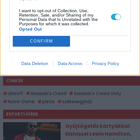
I want to opt-out of Collection, Use,
Retention, Sale, and/or Sharing of my
Personal Data that Is Unrelated with the
Purposes for which it was collected.
Opted Out
CONFIRM
Data Deletion
Data Access
Privacy Policy
CÍMKÉK
Ubisoft
Assassin's Creed
Assassin's Creed Unity
Notre-Dame
párizs
székesegyház
ESPORT1 HÍREK
Gyűjtögetős kártyákkal
bizniszel Lewis Hamilton,