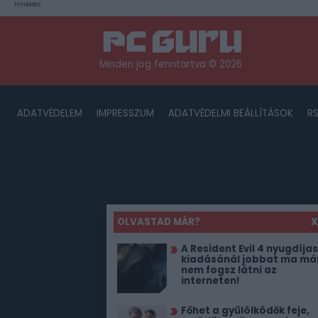
Hirdetés
Minden jog fenntartva © 2026
ADATVÉDELEM
IMPRESSZUM
ADATVÉDELMI BEÁLLÍTÁSOK
R
OLVASTAD MÁR?
X
A Resident Evil 4 nyugdíjas
kiadásánál jobbat ma má
nem fogsz látni az
interneten!
Főhet a gyűlölködők feje,