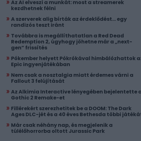
Az AI elveszi a munkát: most a streamerek
kezdhetnek félni
A szerverek alig bírták az érdeklődést... egy
randizós teszt iránt
Továbbra is megállíthatatlan a Red Dead
Redemption 2, úgyhogy jöhetne már a „next-
gen” frissítés
Pókember helyett Pókrókával himbálózhattok a
Epic ingyenjátékában
Nem csak a nosztalgia miatt érdemes várni a
Fallout 3 felújítását
Az Alkimia Interactive lényegében bejelentette 
Gothic 2 Remake-et
Fillérekért szerezhetitek be a DOOM: The Dark
Ages DLC-jét és a 40 éves Bethesda többi játéká
Már csak néhány nap, és megjelenik a
túlélőhorrorba oltott Jurassic Park