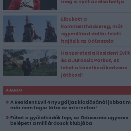
meg is nyílt az első boltja
Elbukott a
kommenthadsereg, már
egymilliárd dollár felett
hajózik az Odüsszeia
Ha szereted a Resident Evilt
és a Jurassic Parkot, ez
lehet a következő kedvenc
játékod!
AJÁNLÓ
A Resident Evil 4 nyugdíjas kiadásánál jobbat 
már nem fogsz látni az interneten!
Főhet a gyűlölködők feje, az Odüsszeia ugyanis
belépett a milliárdosok klubjába