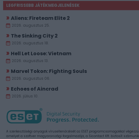
LEGFRISSEBB JÁTÉKMEGJELENÉSEK
Aliens: Fireteam Elite 2
2026. augusztus 25.
The Sinking City 2
2026. augusztus 18.
Hell Let Loose: Vietnam
2026. augusztus 13.
Marvel Tokon: Fighting Souls
2026. augusztus 06.
Echoes of Aincrad
2026. július 10.
A szerkesztőségi anyagok vírusellenőrzését az ESET programcsomagokkal végezzü
amelyet a szoftver magyarországi forgalmazója, a Sicontact Kft. biztosít számunk