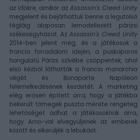
az időkre, amikor az
Assassin's Creed Unity
megjelent és bejárhattuk benne a legutolsó
tégláig alaposan lemodellezett párizsi
székesegyházat. Az
Assassin's Creed Unity
2014-ben jelent meg, és a játékosok a
francia forradalom idején, a puskaporos
hangulatú Párizs szívébe csöppentek, ahol
első kézből láthatták a francia monarchia
végét és Bonaparte Napóleon
felemelkedésének kezdetét. A marketing
elég erősen épített arra, hogy a játékba
bekerült tömegek puszta mérete rengeteg
lehetőséget adhat a játékosoknak arra,
hogy Arno-val elvegyüljenek az emberek
között és elkerüljék a lebukást.