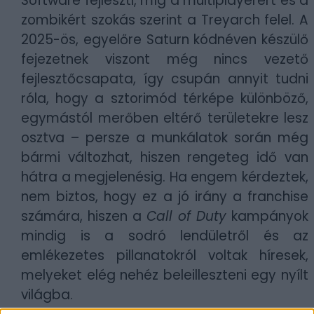
Software fejleszti, míg a multiplayerért és a
zombikért szokás szerint a Treyarch felel. A
2025-ös, egyelőre Saturn kódnéven készülő
fejezetnek viszont még nincs vezető
fejlesztőcsapata, így csupán annyit tudni
róla, hogy a sztorimód térképe különböző,
egymástól merőben eltérő területekre lesz
osztva – persze a munkálatok során még
bármi változhat, hiszen rengeteg idő van
hátra a megjelenésig. Ha engem kérdeztek,
nem biztos, hogy ez a jó irány a franchise
számára, hiszen a
Call of Duty
kampányok
mindig is a sodró lendületről és az
emlékezetes pillanatokról voltak híresek,
melyeket elég nehéz beleilleszteni egy nyílt
világba.