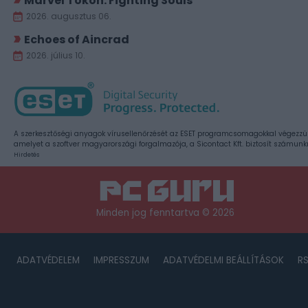
Marvel Tokon: Fighting Souls
2026. augusztus 06.
Echoes of Aincrad
2026. július 10.
A szerkesztőségi anyagok vírusellenőrzését az ESET programcsomagokkal végezzü
amelyet a szoftver magyarországi forgalmazója, a Sicontact Kft. biztosít számunk
Hirdetés
Minden jog fenntartva © 2026
ADATVÉDELEM
IMPRESSZUM
ADATVÉDELMI BEÁLLÍTÁSOK
R