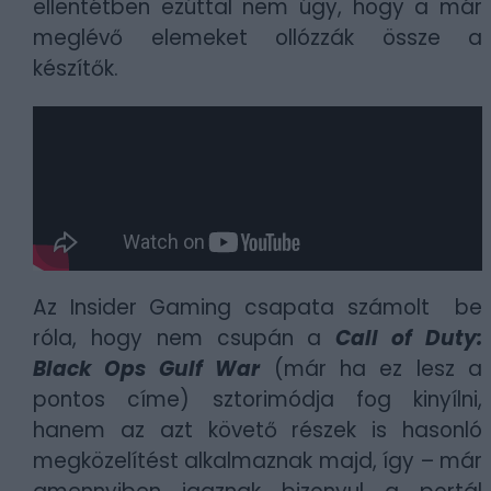
ellentétben ezúttal nem úgy, hogy a már
meglévő elemeket ollózzák össze a
készítők.
Az Insider Gaming csapata számolt be
róla, hogy nem csupán a
Call of Duty:
Black Ops Gulf War
(már ha ez lesz a
pontos címe) sztorimódja fog kinyílni,
hanem az azt követő részek is hasonló
megközelítést alkalmaznak majd, így – már