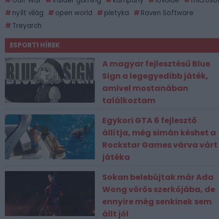
Gulf War
insider gaming
kampány
lövölde
microso
nyílt világ
open world
pletyka
Raven Software
Treyarch
ESPORT1 HÍREK
A magyar fejlesztésű Blue
Sign a legegyedibb játék,
amivel mostanában
találkoztam
Egykori GTA 6 fejlesztő
állítja, még simán késhet a
Rockstar Games várva várt
játéka
Sokan belebújtak már Ada
Wong vörös szerkójába, de
ennyire még senkinek sem
állt jól