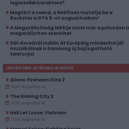
legszexibb karaktere?
Megtört a csend, a Netflixen mutatja be a
Rockstar a GTA 6-ot augusztusban!
A Megszállottság Nikkije most már a polcodon i
megszállottan szerethet
Dél-Koreától Indián át Európáig mindenhol jól
muzsikálnak a Samsung új hajtogatható
telefonjai
LEGFRISSEBB JÁTÉKMEGJELENÉSEK
Aliens: Fireteam Elite 2
2026. augusztus 25.
The Sinking City 2
2026. augusztus 18.
Hell Let Loose: Vietnam
2026. augusztus 13.