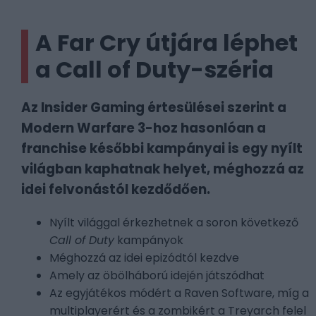
A Far Cry útjára léphet
a Call of Duty-széria
Az Insider Gaming értesülései szerint a
Modern Warfare 3-hoz hasonlóan a
franchise későbbi kampányai is egy nyílt
világban kaphatnak helyet, méghozzá az
idei felvonástól kezdődően.
Nyílt világgal érkezhetnek a soron következő
Call of Duty
kampányok
Méghozzá az idei epizódtól kezdve
Amely az öbölháború idején játszódhat
Az egyjátékos módért a Raven Software, míg a
multiplayerért és a zombikért a Treyarch felel