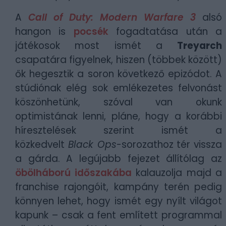
A
Call of Duty: Modern Warfare 3
alsó
hangon is
pocsék
fogadtatása után a
játékosok most ismét a
Treyarch
csapatára figyelnek, hiszen (többek között)
ők hegesztik a soron következő epizódot. A
stúdiónak elég sok emlékezetes felvonást
köszönhetünk, szóval van okunk
optimistának lenni, pláne, hogy a korábbi
híresztelések szerint ismét a
közkedvelt
Black Ops
-sorozathoz tér vissza
a gárda. A legújabb fejezet állítólag az
öbölháború időszakába
kalauzolja majd a
franchise rajongóit, kampány terén pedig
könnyen lehet, hogy ismét egy nyílt világot
kapunk – csak a fent említett programmal