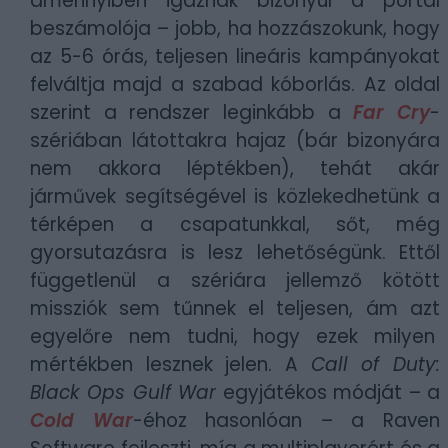
amennyiben igaznak bizonyul a portál
beszámolója – jobb, ha hozzászokunk, hogy
az 5-6 órás, teljesen lineáris kampányokat
felváltja majd a szabad kóborlás. Az oldal
szerint a rendszer leginkább a
Far Cry
-
szériában látottakra hajaz (bár bizonyára
nem akkora léptékben), tehát akár
járművek segítségével is közlekedhetünk a
térképen a csapatunkkal, sőt, még
gyorsutazásra is lesz lehetőségünk. Ettől
függetlenül a szériára jellemző kötött
missziók sem tűnnek el teljesen, ám azt
egyelőre nem tudni, hogy ezek milyen
mértékben lesznek jelen. A
Call of Duty:
Black Ops Gulf War
egyjátékos módját – a
Cold War
-éhoz hasonlóan – a Raven