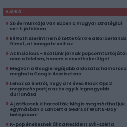
AJÁNLÓ
26 év munkája van ebben a magyar stratégiai
sci-fi játékban
Eli Roth szerint nem ő tette tönkre a Borderlands
filmet, a Lionsgate volt az
Az Insidious – Köztünk járnak popcorntartójától
nem a félelem, hanem a nevetés kerülget
Megvan a Google legújabb áldozata: hamaros
meghal a Google Asszisztens
Lehoz az életről, hogy a 14 éves Black Ops 2
megúszós portja az év egyik legnagyobb
durranása
A játékosok kiharcolták: Mégis megmárthatjuk
egymásban a Lancert a Gears of War: E-Day
bétájában!
K-pop énekesnek állt a Resident Evil-széria