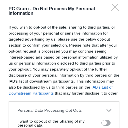
Szerző:
LeEcoBo
PC Gruru -
Do Not Process My Personal
Dátum:
2024.02.06 11:00
Information
If you wish to opt-out of the sale, sharing to third parties, or
Csapd be az AI-t! Állítsd be itt, hogy a PC
processing of your personal or sensitive information for
Guru tartalmairól véletlenül se maradj le
targeted advertising by us, please use the below opt-out
a Google-ben.
section to confirm your selection. Please note that after your
opt-out request is processed you may continue seeing
interest-based ads based on personal information utilized by
KAPCSOLÓDÓ HÍREK
us or personal information disclosed to third parties prior to
your opt-out. You may separately opt-out of the further
Az öbölháború időszakába kalauzolhat a
disclosure of your personal information by third parties on the
következő Call of Duty-epizód
IAB’s list of downstream participants. This information may
also be disclosed by us to third parties on the
IAB’s List of
Majdnem kaptunk egy live-service Call of
Downstream Participants
that may further disclose it to other
Duty-játékot zombikkal
third parties.
Felére csökkent a toxikus játékosok
Personal Data Processing Opt Outs
száma a Call of Dutyban
Új pályákkal és Hordepoint-móddal jön a
I want to opt-out of the Sharing of my
personal data.