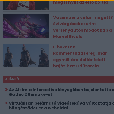
meg is nyílt az első boltja
Vasember a volán mögött?
Szivárgások szerint
versenyautós módot kap a
Marvel Rivals
Elbukott a
kommenthadsereg, már
egymilliárd dollár felett
hajózik az Odüsszeia
AJÁNLÓ
Az Alkimia Interactive lényegében bejelentette 
Gothic 2 Remake-et
Virtuálisan bejárható videótékává változtatja 
böngésződet ez a weboldal