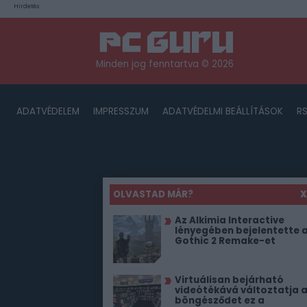
Hirdetés
Minden jog fenntartva © 2026
ADATVÉDELEM
IMPRESSZUM
ADATVÉDELMI BEÁLLÍTÁSOK
R
OLVASTAD MÁR?
X
Az Alkimia Interactive
lényegében bejelentette 
Gothic 2 Remake-et
Virtuálisan bejárható
videótékává változtatja 
böngésződet ez a