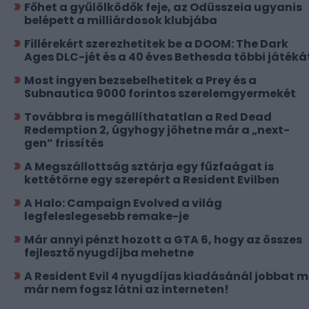
Főhet a gyűlölködők feje, az Odüsszeia ugyanis
belépett a milliárdosok klubjába
Fillérekért szerezhetitek be a DOOM: The Dark
Ages DLC-jét és a 40 éves Bethesda többi játéká
Most ingyen bezsebelhetitek a Prey és a
Subnautica 9000 forintos szerelemgyermekét
Továbbra is megállíthatatlan a Red Dead
Redemption 2, úgyhogy jöhetne már a „next-
gen” frissítés
A Megszállottság sztárja egy fűzfaágat is
kettétörne egy szerepért a Resident Evilben
A Halo: Campaign Evolved a világ
legfeleslegesebb remake-je
Már annyi pénzt hozott a GTA 6, hogy az összes
fejlesztő nyugdíjba mehetne
A Resident Evil 4 nyugdíjas kiadásánál jobbat 
már nem fogsz látni az interneten!