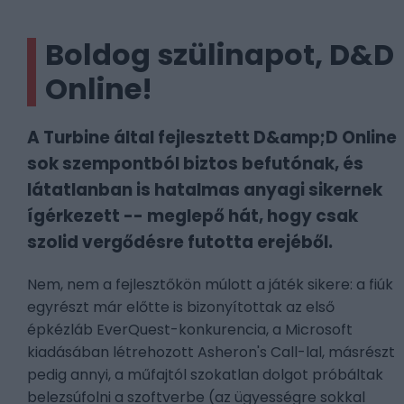
Boldog szülinapot, D&D
Online!
A Turbine által fejlesztett D&amp;D Online
sok szempontból biztos befutónak, és
látatlanban is hatalmas anyagi sikernek
ígérkezett -- meglepő hát, hogy csak
szolid vergődésre futotta erejéből.
Nem, nem a fejlesztőkön múlott a játék sikere: a fiúk
egyrészt már előtte is bizonyítottak az első
épkézláb EverQuest-konkurencia, a Microsoft
kiadásában létrehozott Asheron's Call-lal, másrészt
pedig annyi, a műfajtól szokatlan dolgot próbáltak
belezsúfolni a szoftverbe (az ügyességre sokkal