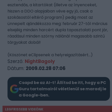
esztendős, a kitartókat (illetve az ínyenceket,
hiszen a DDO alapjaiban véve egy jó, csak a
szokásostól eltérő program) pedig most az
ünnepelt ajándékozza meg: február 27-től március
elsejéig minden harcért dupla tapasztalati pont jár,
ráadásul minden szörny nálánál magasabb szintű
tárgyakat dobál!
(Köszönet eClipsenek a helyreigazításért...)
Szerző:
NightBagoly
Dátum:
2009.02.28 07:06
Csapd be az AI-t! Állítsd be itt, hogy a PC
Guru tartalmairól véletlenül se maradj le
a Google-ben.
LEGFRISSEBB VIDEÓNK