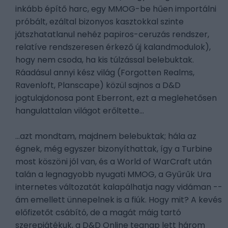
inkább építő harc, egy MMOG-be hűen importálni
próbált, ezáltal bizonyos kasztokkal szinte
játszhatatlanul nehéz papiros-ceruzás rendszer,
relatíve rendszeresen érkező új kalandmodulok),
hogy nem csoda, ha kis túlzással belebuktak.
Ráadásul annyi kész világ (Forgotten Realms,
Ravenloft, Planscape) közül sajnos a D&D
jogtulajdonosa pont Eberront, ezt a meglehetősen
hangulattalan világot erőltette...
...azt mondtam, majdnem belebuktak; hála az
égnek, még egyszer bizonyíthattak, így a Turbine
most köszöni jól van, és a World of WarCraft után
talán a legnagyobb nyugati MMOG, a Gyűrűk Ura
internetes változatát kalapálhatja nagy vidáman --
ám emellett ünnepelnek is a fiúk. Hogy mit? A kevés
előfizetőt csábító, de a magát máig tartó
szerepjátékuk, a D&D Online tegnap lett három