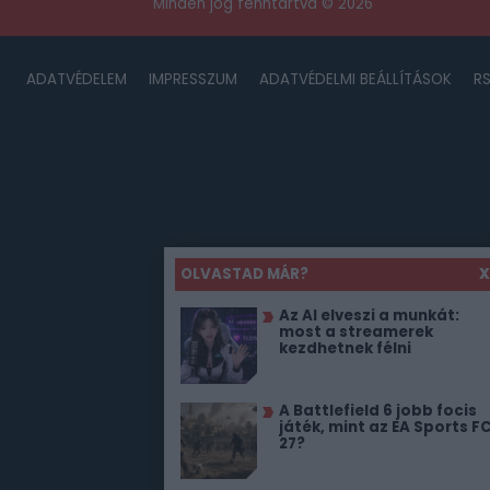
Minden jog fenntartva © 2026
ADATVÉDELEM
IMPRESSZUM
ADATVÉDELMI BEÁLLÍTÁSOK
R
OLVASTAD MÁR?
X
Az AI elveszi a munkát:
most a streamerek
kezdhetnek félni
A Battlefield 6 jobb focis
játék, mint az EA Sports F
27?