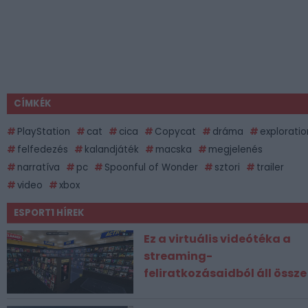
CÍMKÉK
PlayStation
cat
cica
Copycat
dráma
exploratio
felfedezés
kalandjáték
macska
megjelenés
narratíva
pc
Spoonful of Wonder
sztori
trailer
video
xbox
ESPORT1 HÍREK
Ez a virtuális videótéka a
streaming-
feliratkozásaidból áll össze