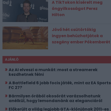
A TikTokon kísérelt meg
öngyilkosságot Perez
Hilton
Jövő hét csütörtökig
ingyen behúzhatjátok a
szegény ember Pókemberét
AJÁNLÓ
Az AI elveszi a munkát: most a streamerek
kezdhetnek félni
A Battlefield 6 jobb focis játék, mint az EA Sports
FC 27?
Bármilyen órából okosórát varázsolhatunk
anélkül, hogy lemondanánk az eleganciáról
Előkerült a világ legjobb GTA-klónjának 2011-es