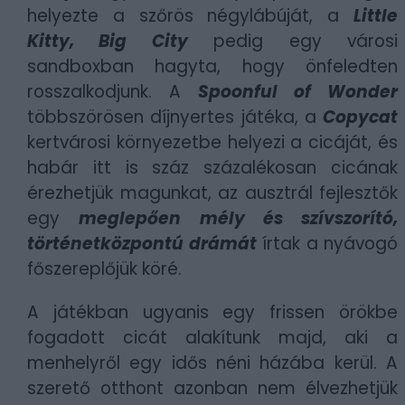
helyezte a szőrös négylábúját, a
Little
Kitty, Big City
pedig egy városi
sandboxban hagyta, hogy önfeledten
rosszalkodjunk. A
Spoonful of Wonder
többszörösen díjnyertes játéka, a
Copycat
kertvárosi környezetbe helyezi a cicáját, és
habár itt is száz százalékosan cicának
érezhetjük magunkat, az ausztrál fejlesztők
egy
meglepően mély és szívszorító,
történetközpontú drámát
írtak a nyávogó
főszereplőjük köré.
A játékban ugyanis egy frissen örökbe
fogadott cicát alakítunk majd, aki a
menhelyről egy idős néni házába kerül. A
szerető otthont azonban nem élvezhetjük