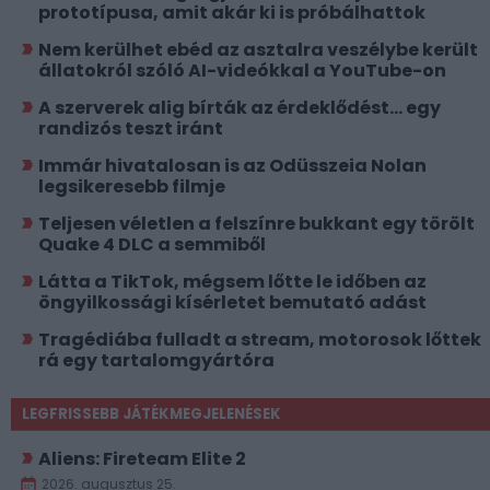
prototípusa, amit akár ki is próbálhattok
Nem kerülhet ebéd az asztalra veszélybe került
állatokról szóló AI-videókkal a YouTube-on
A szerverek alig bírták az érdeklődést... egy
randizós teszt iránt
Immár hivatalosan is az Odüsszeia Nolan
legsikeresebb filmje
Teljesen véletlen a felszínre bukkant egy törölt
Quake 4 DLC a semmiből
Látta a TikTok, mégsem lőtte le időben az
öngyilkossági kísérletet bemutató adást
Tragédiába fulladt a stream, motorosok lőttek
rá egy tartalomgyártóra
LEGFRISSEBB JÁTÉKMEGJELENÉSEK
Aliens: Fireteam Elite 2
2026. augusztus 25.