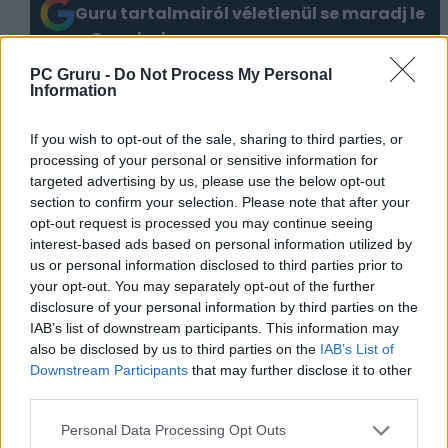
Guru tartalmairól véletlenül se maradj le
a Google-ben.
PC Gruru -
Do Not Process My Personal
Information
KAPCSOLÓDÓ HÍREK
Little Kitty, Big City – Nagyvárosi
If you wish to opt-out of the sale, sharing to third parties, or
processing of your personal or sensitive information for
macskaland
targeted advertising by us, please use the below opt-out
A Stray után a kutyusok is megkapják a
section to confirm your selection. Please note that after your
figyelmet – Érkezik a Barkour
opt-out request is processed you may continue seeing
interest-based ads based on personal information utilized by
us or personal information disclosed to third parties prior to
LEGFRISSEBB VIDEÓNK
your opt-out. You may separately opt-out of the further
disclosure of your personal information by third parties on the
IAB’s list of downstream participants. This information may
also be disclosed by us to third parties on the
IAB’s List of
Downstream Participants
that may further disclose it to other
third parties.
Personal Data Processing Opt Outs