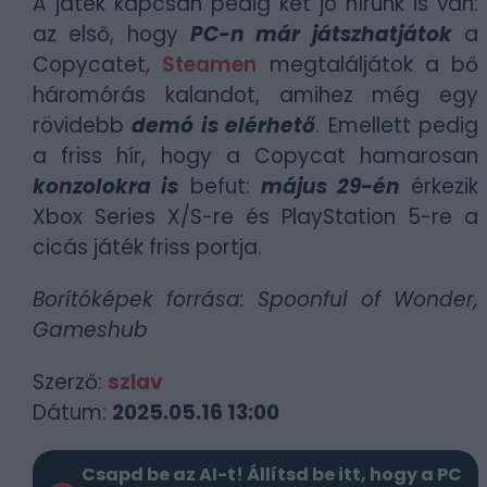
A játék kapcsán pedig két jó hírünk is van:
az első, hogy
PC-n már játszhatjátok
a
Copycatet,
Steamen
megtaláljátok a bő
háromórás kalandot, amihez még egy
rövidebb
demó is elérhető
. Emellett pedig
a friss hír, hogy a Copycat hamarosan
konzolokra is
befut:
május 29-én
érkezik
Xbox Series X/S-re és PlayStation 5-re a
cicás játék friss portja.
Borítóképek forrása: Spoonful of Wonder,
Gameshub
Szerző:
szlav
Dátum:
2025.05.16 13:00
Csapd be az AI-t! Állítsd be itt, hogy a PC