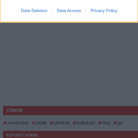
Data Deletion
Data Access
Privacy Policy
CÍMKÉK
november
játék
játékok
kollekció
Plus
ps
ESPORT1 HÍREK