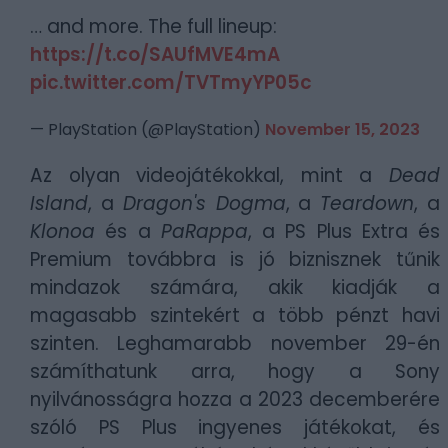
… and more. The full lineup:
https://t.co/SAUfMVE4mA
pic.twitter.com/TVTmyYP05c
— PlayStation (@PlayStation)
November 15, 2023
Az olyan videojátékokkal, mint a
Dead
Island
, a
Dragon's Dogma
, a
Teardown
, a
Klonoa
és a
PaRappa
, a PS Plus Extra és
Premium továbbra is jó biznisznek tűnik
mindazok számára, akik kiadják a
magasabb szintekért a több pénzt havi
szinten. Leghamarabb november 29-én
számíthatunk arra, hogy a Sony
nyilvánosságra hozza a 2023 decemberére
szóló PS Plus ingyenes játékokat, és