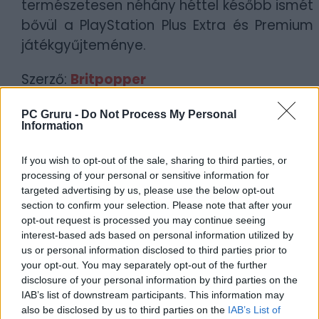
természetesen néhány héttel később ismét
bővül a PlayStation Plus Extra és Premium
játékgyűjteménye.
Szerző:
Britpopper
Dátum:
2023.11.18 14:00
PC Gruru -
Do Not Process My Personal
Information
Csapd be az AI-t! Állítsd be itt, hogy a PC
Guru tartalmairól véletlenül se maradj le
If you wish to opt-out of the sale, sharing to third parties, or
a Google-ben.
processing of your personal or sensitive information for
targeted advertising by us, please use the below opt-out
section to confirm your selection. Please note that after your
KAPCSOLÓDÓ HÍREK
opt-out request is processed you may continue seeing
interest-based ads based on personal information utilized by
Több mint 15 címmel bővül a PS Plus
us or personal information disclosed to third parties prior to
játékkollekciója a jövő héten
your opt-out. You may separately opt-out of the further
disclosure of your personal information by third parties on the
A rombolásé a főszerep a novemberi PS
IAB’s list of downstream participants. This information may
Plus Extra egyik új érkezőjében
also be disclosed by us to third parties on the
IAB’s List of