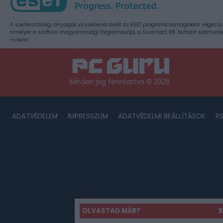
A szerkesztőségi anyagok vírusellenőrzését az ESET programcsomagokkal végezzü
amelyet a szoftver magyarországi forgalmazója, a Sicontact Kft. biztosít számunk
Hirdetés
Minden jog fenntartva © 2026
ADATVÉDELEM
IMPRESSZUM
ADATVÉDELMI BEÁLLÍTÁSOK
R
OLVASTAD MÁR?
X