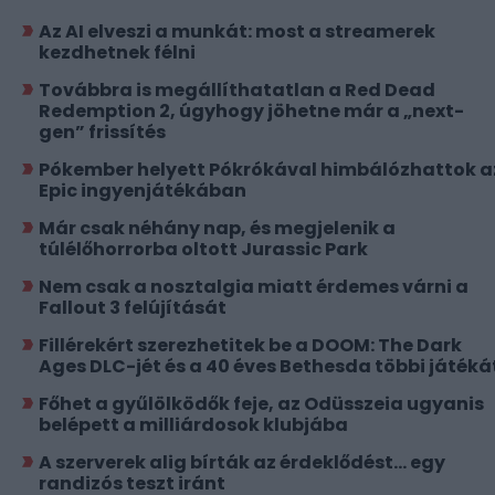
Az AI elveszi a munkát: most a streamerek
kezdhetnek félni
Továbbra is megállíthatatlan a Red Dead
Redemption 2, úgyhogy jöhetne már a „next-
gen” frissítés
Pókember helyett Pókrókával himbálózhattok a
Epic ingyenjátékában
Már csak néhány nap, és megjelenik a
túlélőhorrorba oltott Jurassic Park
Nem csak a nosztalgia miatt érdemes várni a
Fallout 3 felújítását
Fillérekért szerezhetitek be a DOOM: The Dark
Ages DLC-jét és a 40 éves Bethesda többi játéká
Főhet a gyűlölködők feje, az Odüsszeia ugyanis
belépett a milliárdosok klubjába
A szerverek alig bírták az érdeklődést... egy
randizós teszt iránt