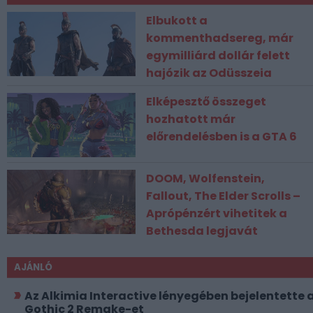
Elbukott a
kommenthadsereg, már
egymilliárd dollár felett
hajózik az Odüsszeia
Elképesztő összeget
hozhatott már
előrendelésben is a GTA 6
DOOM, Wolfenstein,
Fallout, The Elder Scrolls –
Aprópénzért vihetitek a
Bethesda legjavát
AJÁNLÓ
Az Alkimia Interactive lényegében bejelentette 
Gothic 2 Remake-et