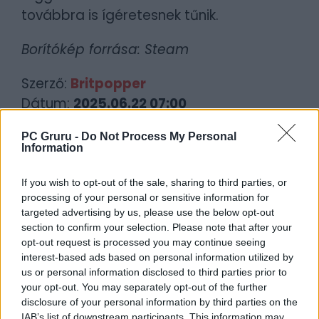
továbbra is ígéretesnek tűnik.
Borítókép forrása: Steam
Szerző:
Britpopper
Dátum:
2025.06.22 07:00
PC Gruru -
Do Not Process My Personal
Csapd be az AI-t! Állítsd be itt, hogy a PC
Information
Guru tartalmairól véletlenül se maradj le
a Google-ben.
If you wish to opt-out of the sale, sharing to third parties, or
processing of your personal or sensitive information for
targeted advertising by us, please use the below opt-out
KAPCSOLÓDÓ HÍREK
section to confirm your selection. Please note that after your
opt-out request is processed you may continue seeing
Olyan kardpárbajok lesznek a The Blood of
interest-based ads based on personal information utilized by
Dawnwalkerben, hogy eszünkbe sem jut
us or personal information disclosed to third parties prior to
vámpírkodni
your opt-out. You may separately opt-out of the further
disclosure of your personal information by third parties on the
A The Blood of Dawnwalkerben karót
IAB’s list of downstream participants. This information may