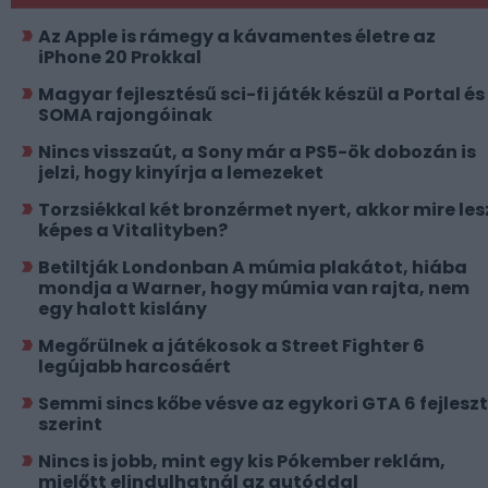
Az Apple is rámegy a kávamentes életre az
iPhone 20 Prokkal
Magyar fejlesztésű sci-fi játék készül a Portal és
SOMA rajongóinak
Nincs visszaút, a Sony már a PS5-ök dobozán is
jelzi, hogy kinyírja a lemezeket
Torzsiékkal két bronzérmet nyert, akkor mire les
képes a Vitalityben?
Betiltják Londonban A múmia plakátot, hiába
mondja a Warner, hogy múmia van rajta, nem
egy halott kislány
Megőrülnek a játékosok a Street Fighter 6
legújabb harcosáért
Semmi sincs kőbe vésve az egykori GTA 6 fejlesz
szerint
Nincs is jobb, mint egy kis Pókember reklám,
mielőtt elindulhatnál az autóddal