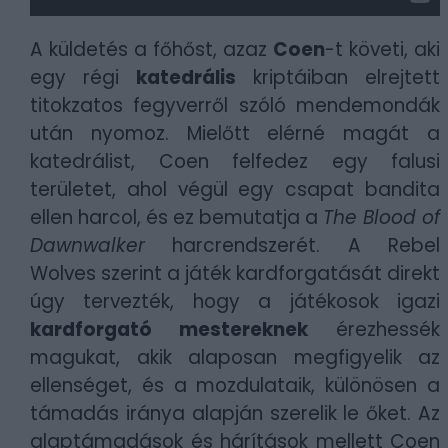
A küldetés a főhőst, azaz
Coen
-t követi, aki
egy régi
katedrális
kriptáiban elrejtett
titokzatos fegyverről szóló mendemondák
után nyomoz. Mielőtt elérné magát a
katedrálist, Coen felfedez egy falusi
területet, ahol végül egy csapat bandita
ellen harcol, és ez bemutatja a
The Blood of
Dawnwalker
harcrendszerét. A Rebel
Wolves szerint a játék kardforgatását direkt
úgy tervezték, hogy a játékosok igazi
kardforgató mestereknek
érezhessék
magukat, akik alaposan megfigyelik az
ellenséget, és a mozdulataik, különösen a
támadás iránya alapján szerelik le őket. Az
alaptámadások és hárítások mellett Coen