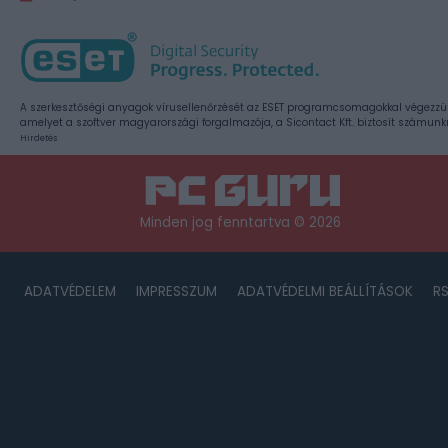
A szerkesztőségi anyagok vírusellenőrzését az ESET programcsomagokkal végezzü
amelyet a szoftver magyarországi forgalmazója, a Sicontact Kft. biztosít számunk
Hirdetés
Minden jog fenntartva © 2026
ADATVÉDELEM
IMPRESSZUM
ADATVÉDELMI BEÁLLÍTÁSOK
R