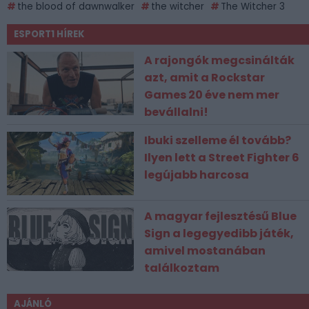
the blood of dawnwalker
the witcher
The Witcher 3
ESPORT1 HÍREK
A rajongók megcsinálták
azt, amit a Rockstar
Games 20 éve nem mer
bevállalni!
Ibuki szelleme él tovább?
Ilyen lett a Street Fighter 6
legújabb harcosa
A magyar fejlesztésű Blue
Sign a legegyedibb játék,
amivel mostanában
találkoztam
AJÁNLÓ