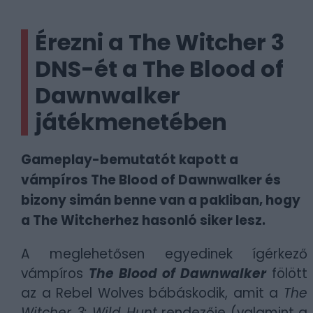
Érezni a The Witcher 3
DNS-ét a The Blood of
Dawnwalker
játékmenetében
Gameplay-bemutatót kapott a
vámpíros The Blood of Dawnwalker és
bizony simán benne van a pakliban, hogy
a The Witcherhez hasonló siker lesz.
A meglehetősen egyedinek ígérkező
vámpíros
The Blood of Dawnwalker
fölött
az a Rebel Wolves bábáskodik, amit a
The
Witcher 3: Wild Hunt
rendezője (valamint a