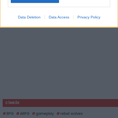
Data Deletion
Data Access
Privacy Policy
CÍMKÉK
RPG
ARPG
gameplay
rebel wolves