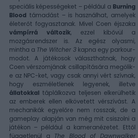
speciális képességeket – például a
Burning
Blood
támadást – is használhat, amelyek
életerőt fogyasztanak. Mivel Coen éjszaka
vámpírrá változik
, ezzel kibővül a
mozgásrendszer is. Az egész olyasmi,
mintha a
The Witcher 3
kapna egy parkour-
modot. A játékosok választhatnak, hogy
Coen vérszomjának csillapítására megölik-
e az NPC-ket, vagy csak annyi vért szívnak,
hogy eszméletlenek legyenek, illetve
állatokkal
táplálkozva teljesen elkerülhetik
az emberek ellen elkövetett vérszívást. A
mechanikák egyelőre nem rosszak, de a
gameplay alapján van még mit csiszolni a
játékon – például a kameranézetet. Ettől
függetlenül a
The Blood of Dawnwalker