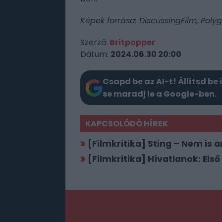
Képek forrása: DiscussingFilm, Poly
Szerző:
Britpopper
Dátum:
2024.06.30 20:00
Csapd be az AI-t! Állítsd be 
se maradj le a Google-ben.
KAPCSOLÓDÓ HÍREK
[Filmkritika] Sting – Nem is a
[Filmkritika] Hívatlanok: Els