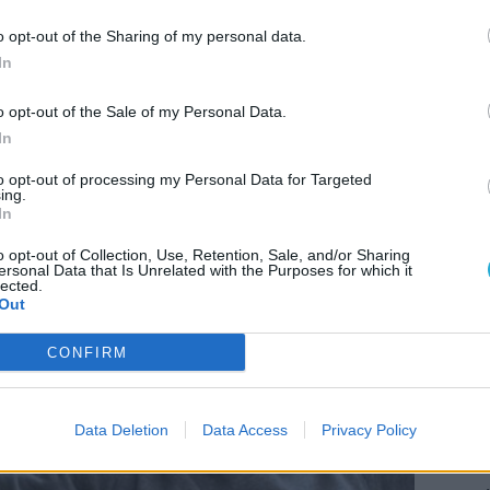
 komótosan elindul levadászni lényegében bárkit,
o opt-out of the Sharing of my personal data.
het a nagyra becsült ékszer. Sőt, igazából Johnny
In
en mindegy: ha valaki az útjába kerül, akkor annak
túlkomplikálva az
In a Violent Nature
története,
o opt-out of the Sale of my Personal Data.
z film, hogy Johnny szép komótosan sétál, figyel
In
etjük őt az egyébként gyönyörűen fényképezett
to opt-out of processing my Personal Data for Targeted
ing.
In
o opt-out of Collection, Use, Retention, Sale, and/or Sharing
ersonal Data that Is Unrelated with the Purposes for which it
lected.
AJÁ
Out
A
i
CONFIRM
K
d
A
Data Deletion
Data Access
Privacy Policy
S
r