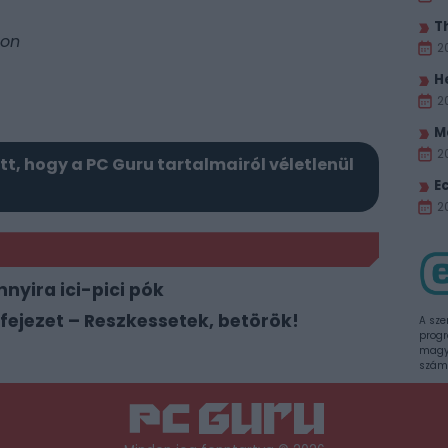
T
gon
2
H
2
M
2
itt, hogy a PC Guru tartalmairól véletlenül
E
20
nnyira ici-pici pók
ő fejezet – Reszkessetek, betörök!
A sze
progr
magya
szám