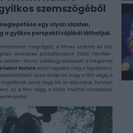
 gyilkos szemszögéből
-meglepetése egy olyan slasher,
a gyilkos perspektívájából láthatjuk.
ámtalanszor megrágott a filmes szakma és bár
ően élvezetes próbálkozások (lásd:
Terrifier
-
ikus slasher-horror valahogy elveszett a megannyi
 Violent Nature
azzal ragadta meg a figyelmem,
alapfelállását azzal dobja fel, hogy a film végig a
foglalkozik azzal, hogy kik az áldozatok, honnan
em, ez a film végig a sötét múlttal rendelkező
eseményeket.