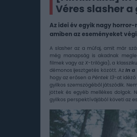
Véres slasher a
Az idei év egyik nagy horror
amiben az eseményeket végig 
A slasher az a műfaj, amit már sz
még manapság is akadnak meglep
filmek vagy az
X
-trilógia), a klassz
démonos ijesztgetés között. Az
In a
hogy az erősen a
Péntek 13
-at idéző 
gyilkos szemszögéből játszódik. Nem 
jöttek és egyéb mellékes dolgok. N
gyilkos perspektívájából követi az 