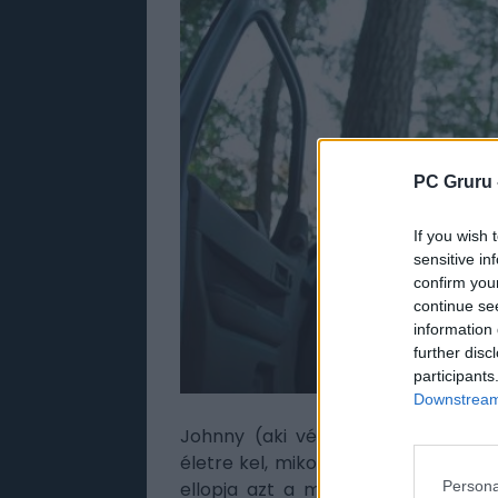
PC Gruru 
If you wish 
sensitive in
confirm you
continue se
information 
further disc
participants
Downstream 
Johnny (aki véletlenül sem Jason
életre kel, mikor fiatalok egy csopo
Persona
ellopja azt a medált, amely Johnn