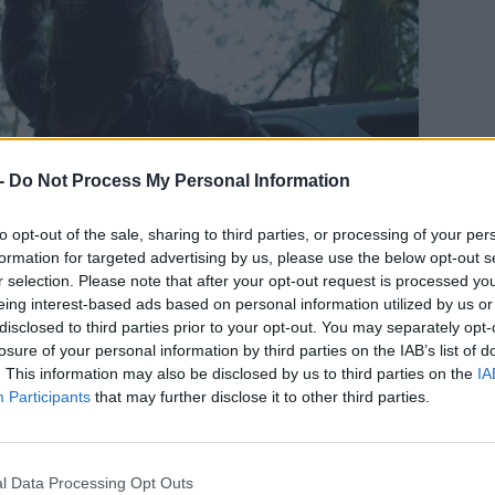
-
Do Not Process My Personal Information
to opt-out of the sale, sharing to third parties, or processing of your per
CÍM
formation for targeted advertising by us, please use the below opt-out s
r selection. Please note that after your opt-out request is processed y
hor
eing interest-based ads based on personal information utilized by us or
gyi
disclosed to third parties prior to your opt-out. You may separately opt-
In 
losure of your personal information by third parties on the IAB’s list of
. This information may also be disclosed by us to third parties on the
IA
sla
Participants
that may further disclose it to other third parties.
ESP
) egy kanadai erdő mélyén nyugszik, azonban
rtja épp a közelbe érkezik bulikázni és egyikőjük
l Data Processing Opt Outs
y nyughelyét őrzi. A bezombult gyilkos emiatt