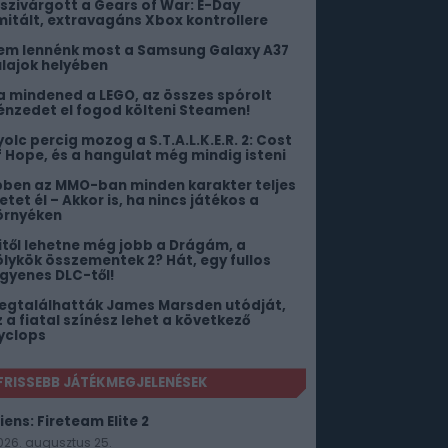
iszivárgott a Gears of War: E-Day
imitált, extravagáns Xbox kontrollere
em lennénk most a Samsung Galaxy A37
ulajok helyében
a mindened a LEGO, az összes spórolt
énzedet el fogod költeni Steamen!
yolc percig mozog a S.T.A.L.K.E.R. 2: Cost
f Hope, és a hangulat még mindig isteni
bben az MMO-ban minden karakter teljes
etet él – Akkor is, ha nincs játékos a
örnyéken
itől lehetne még jobb a Drágám, a
ölykök összementek 2? Hát, egy fullos
ngyenes DLC-től!
egtalálhatták James Marsden utódját,
z a fiatal színész lehet a következő
yclops
FRISSEBB JÁTÉKMEGJELENÉSEK
iens: Fireteam Elite 2
026. augusztus 25.