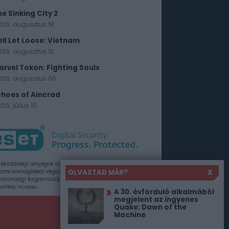
he Sinking City 2
026. augusztus 18.
ell Let Loose: Vietnam
026. augusztus 13.
arvel Tokon: Fighting Souls
026. augusztus 06.
choes of Aincrad
26. július 10.
rkesztőségi anyagok vírusellenőrzését az ESET
OLVASTAD MÁR?
X
amcsomagokkal végezzük, amelyet a szoftver
rországi forgalmazója, a Sicontact Kft. biztosít
unkra.
Hirdetés
A 30. évforduló alkalmából
megjelent az ingyenes
Quake: Dawn of the
Machine