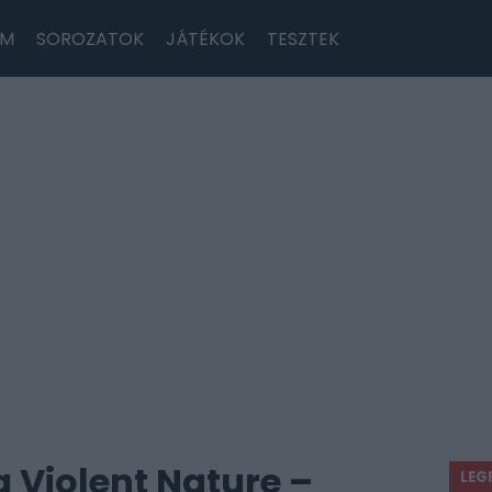
LM
SOROZATOK
JÁTÉKOK
TESZTEK
 a Violent Nature –
LEG