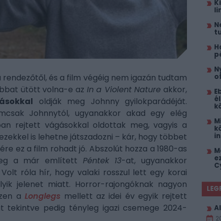
K
l
N
t
H
p
N
a rendezőtől, és a film végéig nem igazán tudtam
o
bbat ütött volna-e az
In a Violent Nature
akkor,
E
él
gásokkal
oldják meg Johnny gyilokparádéját.
k
csak Johnnytól, ugyanakkor akad egy elég
M
tóan rejtett vágásokkal oldottak meg, vagyis a
k
 ezekkel is lehetne játszadozni – kár, hogy többet
i
ére ez a film rohadt jó. Abszolút hozza a 1980-as
M
e
őleg a már említett
Péntek 13
-at, ugyanakkor
C
 Volt róla hír, hogy valaki rosszul lett egy korai
yik jelenet miatt. Horror-rajongóknak nagyon
LEG
szen a
Longlegs
mellett az idei év egyik rejtett
t tekintve pedig tényleg igazi csemege 2024-
Al
2