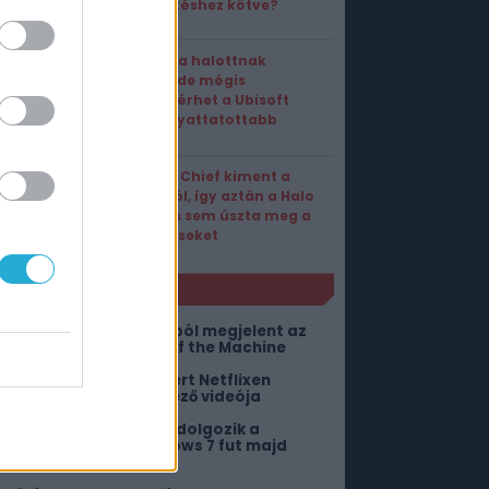
előfizetéshez kötve?
Évek óta halottnak
hitték, de mégis
visszatérhet a Ubisoft
leghányattatottabb
játéka!
Master Chief kiment a
divatból, így aztán a Halo
Studios sem úszta meg a
leépítéseket
NLÓ
 30. évforduló alkalmából megjelent az
ngyenes Quake: Dawn of the Machine
iakadtak a fanok, amiért Netflixen
ebütál a GTA 6 következő videója
ero néven új okosórán dolgozik a
amsung, de nem Windows 7 fut majd
ajta