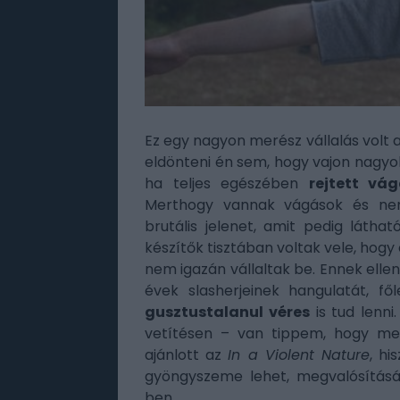
Ez egy nagyon merész vállalás volt 
eldönteni én sem, hogy vajon nagyo
ha teljes egészében
rejtett vá
Merthogy vannak vágások és nem
brutális jelenet, amit pedig látha
készítők tisztában voltak vele, hogy
nem igazán vállaltak be. Ennek ellen
évek slasherjeinek hangulatát, f
gusztustalanul véres
is tud lenni.
vetítésen – van tippem, hogy mel
ajánlott az
In a Violent Nature
, hi
gyöngyszeme lehet, megvalósításá
ben.