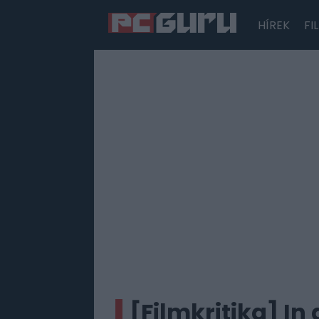
HÍREK
FI
Hírek
Film
Sorozatok
Játékok
Tesztek
[Filmkritika] In