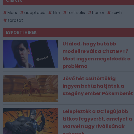
CÍMKÉK
Mars
adaptáció
film
fort solis
horror
sci-fi
sorozat
ESPORT1 HÍREK
Utálod, hogy butább
modellre vált a ChatGPT?
Most ingyen megoldódik a
probléma
Jövő hét csütörtökig
ingyen behúzhatjátok a
szegény ember Pókemberét
Leleplezték a DC legújabb
titkos fegyverét, amelyet a
Marvel nagy riválisának
szánnak