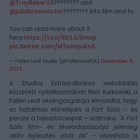
@TroyBakerVA
????‍???? and
@juliabrownactor
????‍???? into film and tv.
You can read more about it
here:
https://t.co/1iXSJL5msp
pic.twitter.com/M7xdopukn5
— Fallen Leaf Studio (@FallenLeafSA)
December 11,
2023
A Studios Extraordinaires weboldalán
közzétett nyilatkozatában Piotr Kurkowski, a
Fallen Leaf vezérigazgatója elmondta, hogy
ez hatalmas előrelépés a
Fort Solis
– és
persze a fejlesztőcsapat – számára.
"A Fort
Solis film- és tévéadaptációja jelenleg
aktív fejlesztés alatt áll"
– olvasható a