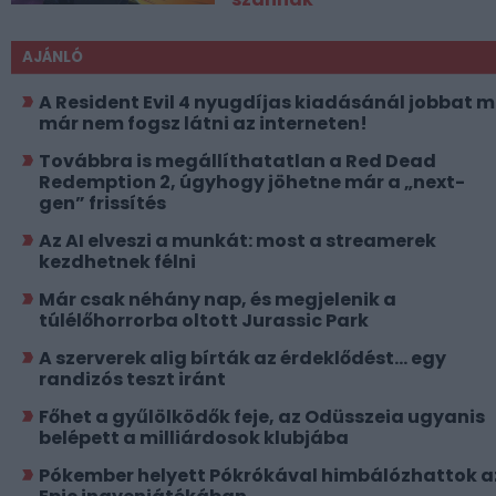
AJÁNLÓ
A Resident Evil 4 nyugdíjas kiadásánál jobbat 
már nem fogsz látni az interneten!
Továbbra is megállíthatatlan a Red Dead
Redemption 2, úgyhogy jöhetne már a „next-
gen” frissítés
Az AI elveszi a munkát: most a streamerek
kezdhetnek félni
Már csak néhány nap, és megjelenik a
túlélőhorrorba oltott Jurassic Park
A szerverek alig bírták az érdeklődést... egy
randizós teszt iránt
Főhet a gyűlölködők feje, az Odüsszeia ugyanis
belépett a milliárdosok klubjába
Pókember helyett Pókrókával himbálózhattok a