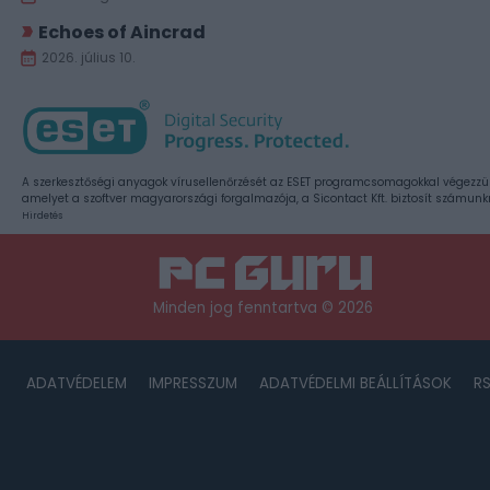
Echoes of Aincrad
2026. július 10.
A szerkesztőségi anyagok vírusellenőrzését az ESET programcsomagokkal végezzü
amelyet a szoftver magyarországi forgalmazója, a Sicontact Kft. biztosít számunk
Hirdetés
Minden jog fenntartva © 2026
ADATVÉDELEM
IMPRESSZUM
ADATVÉDELMI BEÁLLÍTÁSOK
R