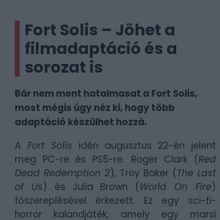
Fort Solis – Jöhet a
filmadaptáció és a
sorozat is
Bár nem ment hatalmasat a Fort Solis,
most mégis úgy néz ki, hogy több
adaptáció készülhet hozzá.
A
Fort Solis
idén augusztus 22-én jelent
meg PC-re és PS5-re. Roger Clark (
Red
Dead Redemption 2
), Troy Baker (
The Last
of Us
) és Julia Brown (
World On Fire
)
főszereplésével érkezett. Ez egy sci-fi-
horror kalandjáték, amely egy marsi