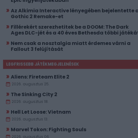
Epic ingyenjátékában
Az Alkimia Interactive lényegében bejelentette 
Gothic 2 Remake-et
Fillérekért szerezhetitek be a DOOM: The Dark
Ages DLC-jét és a 40 éves Bethesda többi játéká
Nem csak a nosztalgia miatt érdemes várni a
Fallout 3 felújítását
LEGFRISSEBB JÁTÉKMEGJELENÉSEK
Aliens: Fireteam Elite 2
2026. augusztus 25.
The Sinking City 2
2026. augusztus 18.
Hell Let Loose: Vietnam
2026. augusztus 13.
Marvel Tokon: Fighting Souls
2026. augusztus 06.