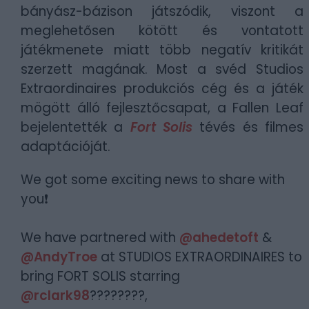
bányász-bázison játszódik, viszont a
meglehetősen kötött és vontatott
játékmenete miatt több negatív kritikát
szerzett magának. Most a svéd Studios
Extraordinaires produkciós cég és a játék
mögött álló fejlesztőcsapat, a Fallen Leaf
bejelentették a
Fort Solis
tévés és filmes
adaptációját.
We got some exciting news to share with
you❗️
We have partnered with
@ahedetoft
&
@AndyTroe
at STUDIOS EXTRAORDINAIRES to
bring FORT SOLIS starring
@rclark98
????‍????,