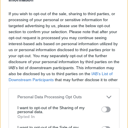
legújabb előzetese
Nagyon vagány limitált kiadást kap
If you wish to opt-out of the sale, sharing to third parties, or
processing of your personal or sensitive information for
Európában a Fort Solis
targeted advertising by us, please use the below opt-out
section to confirm your selection. Please note that after your
LEGFRISSEBB VIDEÓNK
opt-out request is processed you may continue seeing
interest-based ads based on personal information utilized by
us or personal information disclosed to third parties prior to
your opt-out. You may separately opt-out of the further
disclosure of your personal information by third parties on the
IAB’s list of downstream participants. This information may
also be disclosed by us to third parties on the
IAB’s List of
Downstream Participants
that may further disclose it to other
third parties.
Personal Data Processing Opt Outs
I want to opt-out of the Sharing of my
personal data.
Opted In
I want to opt-out of the Sale of my