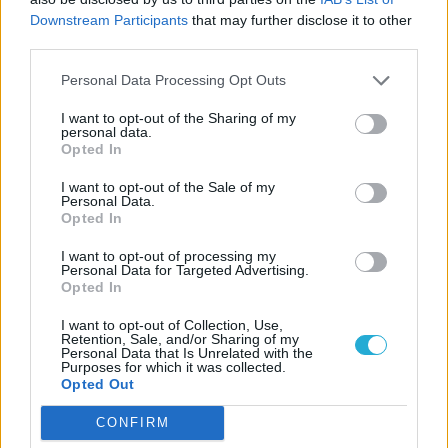
Guru tartalmairól véletlenül se maradj le
Downstream Participants
that may further disclose it to other
a Google-ben.
third parties.
Personal Data Processing Opt Outs
KAPCSOLÓDÓ HÍREK
I want to opt-out of the Sharing of my
personal data.
Ha utálod a The Last of Us-t, valószínűleg
Opted In
a Mass Effect-sorozatot sem fogod
I want to opt-out of the Sale of my
szeretni
Personal Data.
Opted In
A lehető legjobb kezekbe került az
Amazon Mass Effect-sorozata
I want to opt-out of processing my
Personal Data for Targeted Advertising.
Shepard, ott vagy? – Kiderült, hogy mikor
Opted In
fog játszódni a Mass Effect-sorozat
I want to opt-out of Collection, Use,
Kezdhetünk félni az élőszereplős Mass
Retention, Sale, and/or Sharing of my
Personal Data that Is Unrelated with the
Effect sorozattól?
Purposes for which it was collected.
Opted Out
LEGFRISSEBB VIDEÓNK
CONFIRM