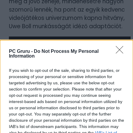
még a jövő zenéje, mindenesetre nagyon
szomorú lennék, ha pont az egyik kedvenc
videójátékos univerzumom kapna hitvány,
Uwe Boll munkásságát idéző adaptációt.
PC Gruru -
Do Not Process My Personal
Information
If you wish to opt-out of the sale, sharing to third parties, or
processing of your personal or sensitive information for
targeted advertising by us, please use the below opt-out
section to confirm your selection. Please note that after your
Borítókép forrása: BioWare
opt-out request is processed you may continue seeing
interest-based ads based on personal information utilized by
Szerző:
LeEcoBo
us or personal information disclosed to third parties prior to
Dátum:
2026.04.21 09:40
your opt-out. You may separately opt-out of the further
disclosure of your personal information by third parties on the
IAB’s list of downstream participants. This information may
Csapd be az AI-t! Állítsd be itt, hogy a PC
also be disclosed by us to third parties on the
IAB’s List of