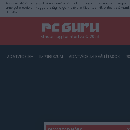
A szerkesztőségi anyagok vírusellenőrzését az ESET programcsomagokkal végezzü
amelyet a szoftver magyarországi forgalmazója, a Sicontact Kft. biztosít számunk
Hirdetés
Minden jog fenntartva © 2026
ADATVÉDELEM
IMPRESSZUM
ADATVÉDELMI BEÁLLÍTÁSOK
R
OLVASTAD MÁR?
X