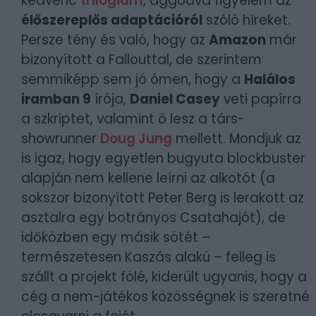
kedvenc
trilógiám
, aggódva figyelem az
élőszereplős adaptációról
szóló híreket.
Persze tény és való, hogy az
Amazon
már
bizonyított a Fallouttal, de szerintem
semmiképp sem jó ómen, hogy a
Halálos
iramban 9
írója,
Daniel Casey
veti papírra
a szkriptet, valamint ő lesz a társ-
showrunner
Doug Jung
mellett. Mondjuk az
is igaz, hogy egyetlen bugyuta blockbuster
alapján nem kellene leírni az alkotót (a
sokszor bizonyított Peter Berg is lerakott az
asztalra egy botrányos Csatahajót), de
időközben egy másik sötét –
természetesen Kaszás alakú – felleg is
szállt a projekt fölé, kiderült ugyanis, hogy a
cég a nem-játékos közösségnek is szeretné