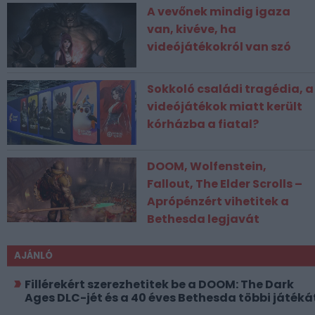
A vevőnek mindig igaza
van, kivéve, ha
videójátékokról van szó
Sokkoló családi tragédia, a
videójátékok miatt került
kórházba a fiatal?
DOOM, Wolfenstein,
Fallout, The Elder Scrolls –
Aprópénzért vihetitek a
Bethesda legjavát
AJÁNLÓ
Fillérekért szerezhetitek be a DOOM: The Dark
Ages DLC-jét és a 40 éves Bethesda többi játéká