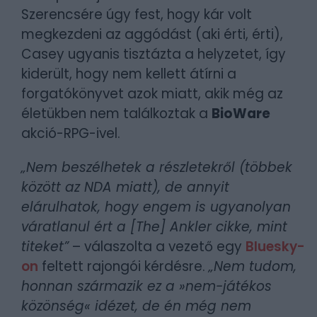
Szerencsére úgy fest, hogy kár volt
megkezdeni az aggódást (aki érti, érti),
Casey ugyanis tisztázta a helyzetet, így
kiderült, hogy nem kellett átírni a
forgatókönyvet azok miatt, akik még az
életükben nem találkoztak a
BioWare
akció-RPG-ivel.
„Nem beszélhetek a részletekről (többek
között az NDA miatt), de annyit
elárulhatok, hogy engem is ugyanolyan
váratlanul ért a [The] Ankler cikke, mint
titeket”
– válaszolta a vezető egy
Bluesky-
on
feltett rajongói kérdésre.
„Nem tudom,
honnan származik ez a »nem-játékos
közönség« idézet, de én még nem