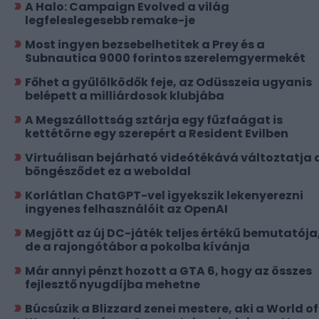
A Halo: Campaign Evolved a világ
legfeleslegesebb remake-je
Most ingyen bezsebelhetitek a Prey és a
Subnautica 9000 forintos szerelemgyermekét
Főhet a gyűlölködők feje, az Odüsszeia ugyanis
belépett a milliárdosok klubjába
A Megszállottság sztárja egy fűzfaágat is
kettétörne egy szerepért a Resident Evilben
Virtuálisan bejárható videótékává változtatja 
böngésződet ez a weboldal
Korlátlan ChatGPT-vel igyekszik lekenyerezni
ingyenes felhasználóit az OpenAI
Megjött az új DC-játék teljes értékű bemutatója
de a rajongótábor a pokolba kívánja
Már annyi pénzt hozott a GTA 6, hogy az összes
fejlesztő nyugdíjba mehetne
Búcsúzik a Blizzard zenei mestere, aki a World of