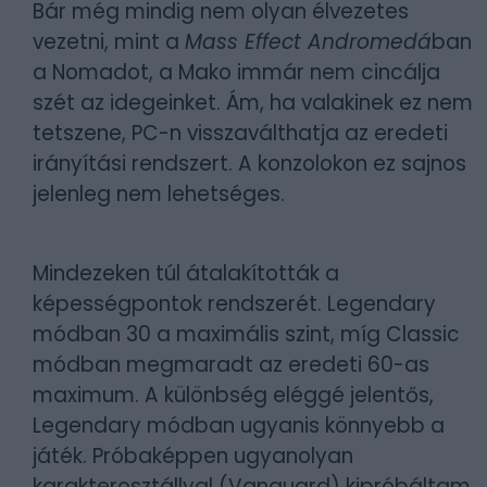
Bár még mindig nem olyan élvezetes
vezetni, mint a
Mass Effect Andromedá
ban
a Nomadot, a Mako immár nem cincálja
szét az idegeinket. Ám, ha valakinek ez nem
tetszene, PC-n visszaválthatja az eredeti
irányítási rendszert. A konzolokon ez sajnos
jelenleg nem lehetséges.
Mindezeken túl átalakították a
képességpontok rendszerét. Legendary
módban 30 a maximális szint, míg Classic
módban megmaradt az eredeti 60-as
maximum. A különbség eléggé jelentős,
Legendary módban ugyanis könnyebb a
játék. Próbaképpen ugyanolyan
karakterosztállyal (Vanguard) kipróbáltam