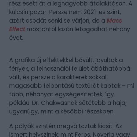
rész esett át a legnagyobb átalakításon. A
külcsín pazar. Persze nem 2021-es szint,
azért csodát senki se várjon, de a
Mass
Effect
mostantól lazán letagadhat néhány
évet.
A grafika új effektekkel bővült, javultak a
fények, a felhasználói felület átláthatóbbá
vált, és persze a karakterek sokkal
magasabb felbontású textúrát kaptak – mi
több, néhányat egységesítettek, így
például Dr. Chakwasnak sötétebb a haja,
ugyanúgy, mint a későbbi részekben.
A pályák szintén megváltoztak kicsit. Az
ismert helyszínek, mint Feros, Noveria vagy