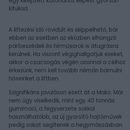
egy kiképzett katonához képest gyorsan
kifullad.
A liftezési idő rövidült és skippelhető, bár
ebben az esetben az eközben elhangzó
párbeszédek és hírműsorok is átugrásra
kerülnek. Ha viszont végighallgatjuk ezeket,
akkor a csacsogás végén azonnal a célhoz
érkezünk, nem kell tovább némán bámulni
hőseinket a liftben.
Szignifikáns javuláson esett át a Mako. Már
nem úgy viselkedik, mint egy 40 tonnás
gumimaci, a fegyverzete sokkal
használhatóbb, az új gyorsító hajtóművek
pedig sokat segítenek a hegymászásban.