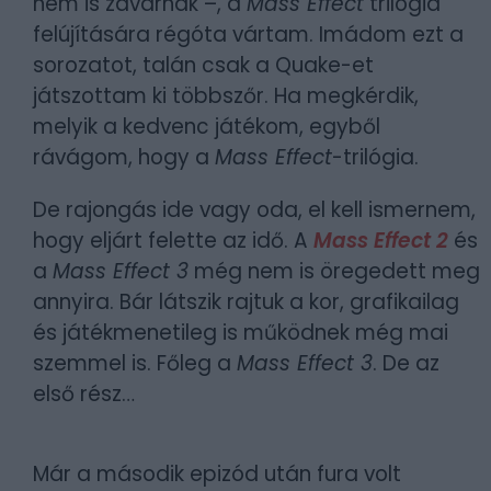
nem is zavarnak –, a
Mass Effect
trilógia
felújítására régóta vártam. Imádom ezt a
sorozatot, talán csak a Quake-et
játszottam ki többszőr. Ha megkérdik,
melyik a kedvenc játékom, egyből
rávágom, hogy a
Mass Effect
-trilógia.
De rajongás ide vagy oda, el kell ismernem,
hogy eljárt felette az idő. A
Mass Effect 2
és
a
Mass Effect 3
még nem is öregedett meg
annyira. Bár látszik rajtuk a kor, grafikailag
és játékmenetileg is működnek még mai
szemmel is. Főleg a
Mass Effect 3
. De az
első rész…
Már a második epizód után fura volt