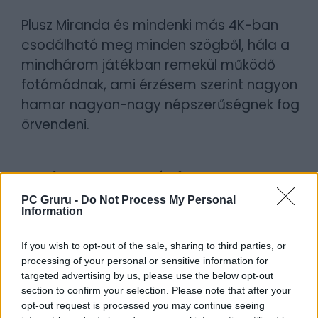
Plusz Miranda és mindenki más 4K-ban
csodálható meg minden szögből, hála a
mindhárom játékban remekül működő
fotómódnak, ami érzésem szerint nagyon
hamar nagyon-nagy népszerűségnek fog
örvendeni.
Ami maradt a régi
Mivel a
Mass Effect Legendary Edition
ben
PC Gruru -
Do Not Process My Personal
Information
„csak” a játékok felújított változatai vannak,
nem a remake-jeik, sajnos olyan dolgokat is
If you wish to opt-out of the sale, sharing to third parties, or
újra átélhetünk, amik alapból sem
processing of your personal or sensitive information for
targeted advertising by us, please use the below opt-out
működtek. A
Mass Effect
ben a bolygók
section to confirm your selection. Please note that after your
felfedezése a teljesen egyforma
opt-out request is processed you may continue seeing