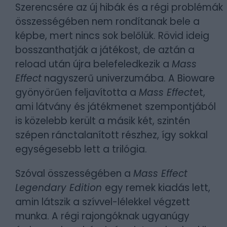
Szerencsére az új hibák és a régi problémák
összességében nem rondítanak bele a
képbe, mert nincs sok belőlük. Rövid ideig
bosszanthatják a játékost, de aztán a
reload után újra belefeledkezik a
Mass
Effect
nagyszerű univerzumába. A Bioware
gyönyörűen feljavította a
Mass Effect
et,
ami látvány és játékmenet szempontjából
is közelebb került a másik két, szintén
szépen ránctalanított részhez, így sokkal
egységesebb lett a trilógia.
Szóval összességében a
Mass Effect
Legendary Edition
egy remek kiadás lett,
amin látszik a szívvel-lélekkel végzett
munka. A régi rajongóknak ugyanúgy