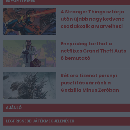
ESPORT1 HÍREK
A Stranger Things sztárja
után újabb nagy kedvenc
csatlakozik a Marvelhez!
Ennyi ideig tarthat a
netflixes Grand Theft Auto
6 bemutató
Két óra tizenöt percnyi
pusztítás vár ránk a
Godzilla Minus Zeróban
AJÁNLÓ
LEGFRISSEBB JÁTÉKMEGJELENÉSEK