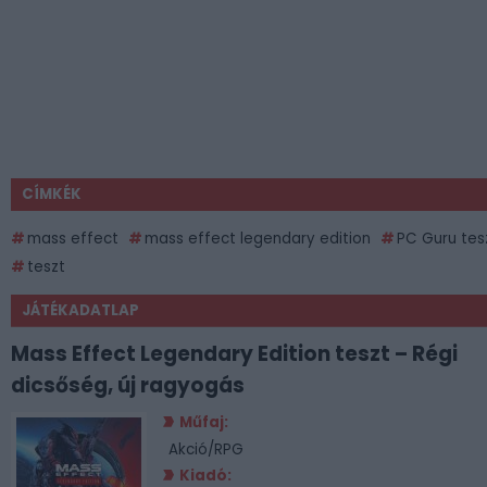
CÍMKÉK
mass effect
mass effect legendary edition
PC Guru tes
teszt
JÁTÉKADATLAP
Mass Effect Legendary Edition teszt – Régi
dicsőség, új ragyogás
Műfaj:
Akció/RPG
Kiadó: