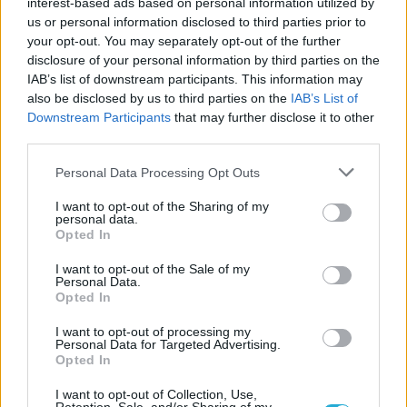
épületeknek hála továbbra is hamar
interest-based ads based on personal information utilized by
us or personal information disclosed to third parties prior to
unalmassá válhat.
your opt-out. You may separately opt-out of the further
disclosure of your personal information by third parties on the
Ugyanígy hiába gyorsabb a
Mass Effect 2
-
IAB’s list of downstream participants. This information may
ben a szekkenelés már alap szinten is, ez
also be disclosed by us to third parties on the
IAB’s List of
Downstream Participants
that may further disclose it to other
még mindig a trilógia legunalmasabb
third parties.
játékeleme. Bárki találta ki, remélem
büntetésből azóta is csak ezzel mulathatja
Personal Data Processing Opt Outs
az időt. És sajnos a Hammerhead sem
I want to opt-out of the Sharing of my
personal data.
javult, egy hímes tojás strapabíróbb nála.
Opted In
GALÉRIA
I want to opt-out of the Sale of my
Personal Data.
Opted In
I want to opt-out of processing my
Kattints a galéria megtekintéséhez!
Personal Data for Targeted Advertising.
Opted In
Szerencsére azért jó pár bugot
I want to opt-out of Collection, Use,
kigyomláltak. Shepard már nem akad el a