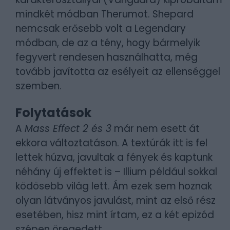
mindkét módban Therumot. Shepard
nemcsak erősebb volt a Legendary
módban, de az a tény, hogy bármelyik
fegyvert rendesen használhatta, még
tovább javította az esélyeit az ellenséggel
szemben.
Folytatások
A
Mass Effect 2 és 3
már nem esett át
ekkora változtatáson. A textúrák itt is fel
lettek húzva, javultak a fények és kaptunk
néhány új effektet is – Illium például sokkal
ködösebb világ lett. Ám ezek sem hoznak
olyan látványos javulást, mint az első rész
esetében, hisz mint írtam, ez a két epizód
szépen öregedett.