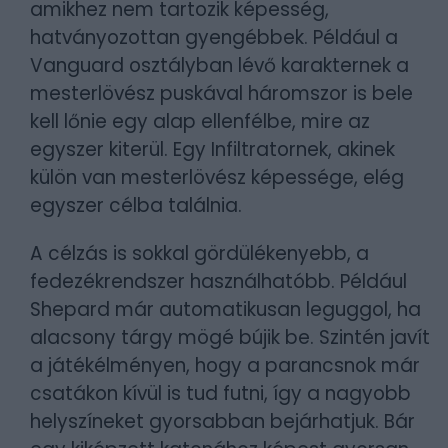
amikhez nem tartozik képesség,
hatványozottan gyengébbek. Például a
Vanguard osztályban lévő karakternek a
mesterlövész puskával háromszor is bele
kell lőnie egy alap ellenfélbe, mire az
egyszer kiterül. Egy Infiltratornek, akinek
külön van mesterlövész képessége, elég
egyszer célba találnia.
A célzás is sokkal gördülékenyebb, a
fedezékrendszer használhatóbb. Például
Shepard már automatikusan leguggol, ha
alacsony tárgy mögé bújik be. Szintén javít
a játékélményen, hogy a parancsnok már
csatákon kívül is tud futni, így a nagyobb
helyszíneket gyorsabban bejárhatjuk. Bár