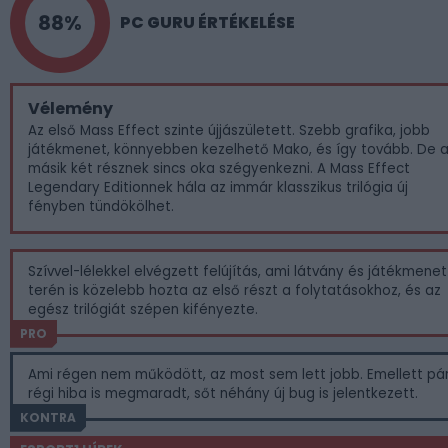
88%
PC GURU ÉRTÉKELÉSE
Vélemény
Az első Mass Effect szinte újjászületett. Szebb grafika, jobb
játékmenet, könnyebben kezelhető Mako, és így tovább. De 
másik két résznek sincs oka szégyenkezni. A Mass Effect
Legendary Editionnek hála az immár klasszikus trilógia új
fényben tündökölhet.
Szívvel-lélekkel elvégzett felújítás, ami látvány és játékmenet
terén is közelebb hozta az első részt a folytatásokhoz, és az
egész trilógiát szépen kifényezte.
PRO
Ami régen nem működött, az most sem lett jobb. Emellett pá
régi hiba is megmaradt, sőt néhány új bug is jelentkezett.
KONTRA