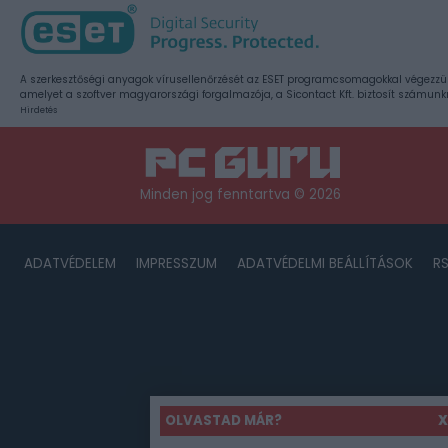
A szerkesztőségi anyagok vírusellenőrzését az ESET programcsomagokkal végezzü
amelyet a szoftver magyarországi forgalmazója, a Sicontact Kft. biztosít számunk
Hirdetés
Minden jog fenntartva © 2026
ADATVÉDELEM
IMPRESSZUM
ADATVÉDELMI BEÁLLÍTÁSOK
R
OLVASTAD MÁR?
X