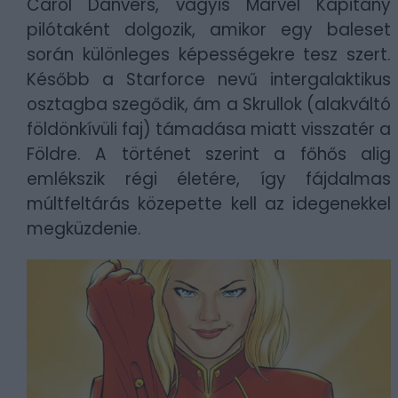
Carol Danvers, vagyis Marvel Kapitány
pilótaként dolgozik, amikor egy baleset
során különleges képességekre tesz szert.
Később a Starforce nevű intergalaktikus
osztagba szegődik, ám a Skrullok (alakváltó
földönkívüli faj) támadása miatt visszatér a
Földre. A történet szerint a főhős alig
emlékszik régi életére, így fájdalmas
múltfeltárás közepette kell az idegenekkel
megküzdenie.