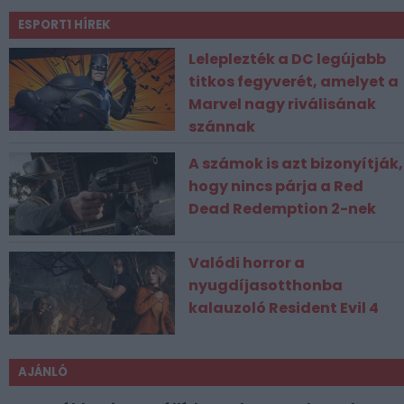
ESPORT1 HÍREK
Leleplezték a DC legújabb
titkos fegyverét, amelyet a
Marvel nagy riválisának
szánnak
A számok is azt bizonyítják,
hogy nincs párja a Red
Dead Redemption 2-nek
Valódi horror a
nyugdíjasotthonba
kalauzoló Resident Evil 4
AJÁNLÓ