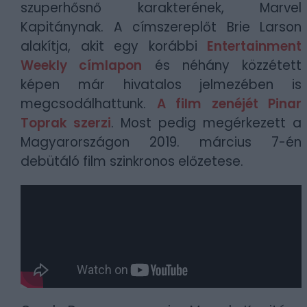
szuperhősnő karakterének, Marvel
Kapitánynak. A címszereplőt Brie Larson
alakítja, akit egy korábbi
Entertainment
Weekly címlapon
és néhány közzétett
képen már hivatalos jelmezében is
megcsodálhattunk.
A film zenéjét Pinar
Toprak szerzi
. Most pedig megérkezett a
Magyarországon 2019. március 7-én
debütáló film szinkronos előzetese.