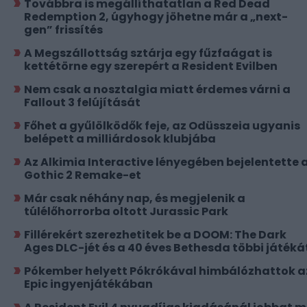
Továbbra is megállíthatatlan a Red Dead
Redemption 2, úgyhogy jöhetne már a „next-
gen” frissítés
A Megszállottság sztárja egy fűzfaágat is
kettétörne egy szerepért a Resident Evilben
Nem csak a nosztalgia miatt érdemes várni a
Fallout 3 felújítását
Főhet a gyűlölködők feje, az Odüsszeia ugyanis
belépett a milliárdosok klubjába
Az Alkimia Interactive lényegében bejelentette 
Gothic 2 Remake-et
Már csak néhány nap, és megjelenik a
túlélőhorrorba oltott Jurassic Park
Fillérekért szerezhetitek be a DOOM: The Dark
Ages DLC-jét és a 40 éves Bethesda többi játéká
Pókember helyett Pókrókával himbálózhattok a
Epic ingyenjátékában