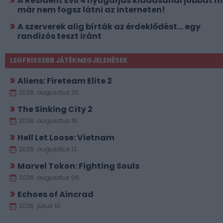
A Resident Evil 4 nyugdíjas kiadásánál jobbat 
már nem fogsz látni az interneten!
A szerverek alig bírták az érdeklődést... egy
randizós teszt iránt
LEGFRISSEBB JÁTÉKMEGJELENÉSEK
Aliens: Fireteam Elite 2
2026. augusztus 25.
The Sinking City 2
2026. augusztus 18.
Hell Let Loose: Vietnam
2026. augusztus 13.
Marvel Tokon: Fighting Souls
2026. augusztus 06.
Echoes of Aincrad
2026. július 10.