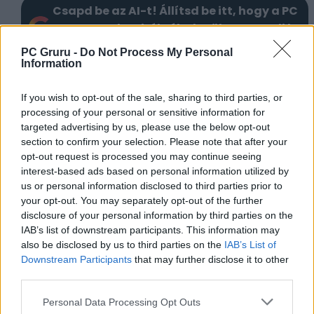
Csapd be az AI-t! Állítsd be itt, hogy a PC
Guru tartalmairól véletlenül se maradj le
a Google-ben.
PC Gruru -
Do Not Process My Personal
Information
KAPCSOLÓDÓ HÍREK
If you wish to opt-out of the sale, sharing to third parties, or
processing of your personal or sensitive information for
A világvége utáni pusztaságot robotként
targeted advertising by us, please use the below opt-out
sem egyszerű túlélni
section to confirm your selection. Please note that after your
Videóban meséljük el, miért lett remek
opt-out request is processed you may continue seeing
interest-based ads based on personal information utilized by
sci-fi horror a Cronos: The New Dawn
us or personal information disclosed to third parties prior to
your opt-out. You may separately opt-out of the further
LEGFRISSEBB VIDEÓNK
disclosure of your personal information by third parties on the
IAB’s list of downstream participants. This information may
also be disclosed by us to third parties on the
IAB’s List of
Downstream Participants
that may further disclose it to other
third parties.
Personal Data Processing Opt Outs