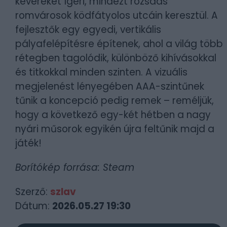
keverékét ígéri, mindezt rozsdás
romvárosok ködfátyolos utcáin keresztül. A
fejlesztők egy egyedi, vertikális
pályafelépítésre építenek, ahol a világ több
rétegben tagolódik, különböző kihívásokkal
és titkokkal minden szinten. A vizuális
megjelenést lényegében AAA-szintűnek
tűnik a koncepció pedig remek – reméljük,
hogy a következő egy-két hétben a nagy
nyári műsorok egyikén újra feltűnik majd a
játék!
Borítókép forrása: Steam
Szerző:
szlav
Dátum:
2026.05.27 19:30