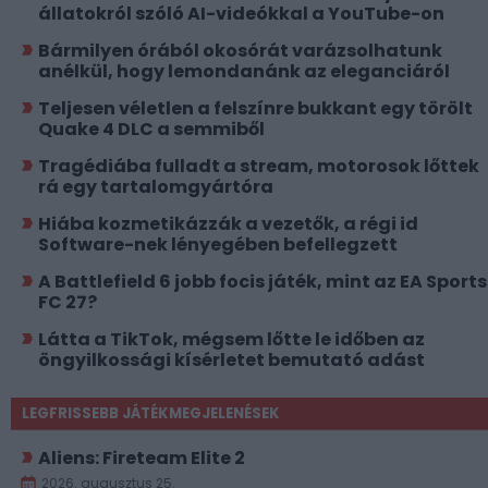
állatokról szóló AI-videókkal a YouTube-on
Bármilyen órából okosórát varázsolhatunk
anélkül, hogy lemondanánk az eleganciáról
Teljesen véletlen a felszínre bukkant egy törölt
Quake 4 DLC a semmiből
Tragédiába fulladt a stream, motorosok lőttek
rá egy tartalomgyártóra
Hiába kozmetikázzák a vezetők, a régi id
Software-nek lényegében befellegzett
A Battlefield 6 jobb focis játék, mint az EA Sports
FC 27?
Látta a TikTok, mégsem lőtte le időben az
öngyilkossági kísérletet bemutató adást
LEGFRISSEBB JÁTÉKMEGJELENÉSEK
Aliens: Fireteam Elite 2
2026. augusztus 25.