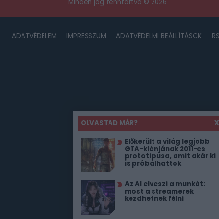
Minden jog fenntartva © 2026
ADATVÉDELEM
IMPRESSZUM
ADATVÉDELMI BEÁLLÍTÁSOK
R
OLVASTAD MÁR?
X
Előkerült a világ legjobb
GTA-klónjának 2011-es
prototípusa, amit akár ki
is próbálhattok
Az AI elveszi a munkát:
most a streamerek
kezdhetnek félni