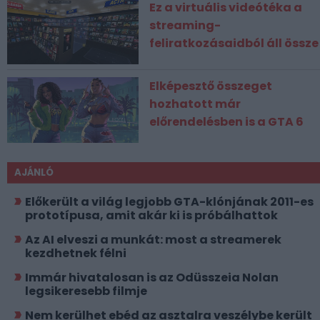
Ez a virtuális videótéka a
streaming-
feliratkozásaidból áll össze
Elképesztő összeget
hozhatott már
előrendelésben is a GTA 6
AJÁNLÓ
Előkerült a világ legjobb GTA-klónjának 2011-es
prototípusa, amit akár ki is próbálhattok
Az AI elveszi a munkát: most a streamerek
kezdhetnek félni
Immár hivatalosan is az Odüsszeia Nolan
legsikeresebb filmje
Nem kerülhet ebéd az asztalra veszélybe került