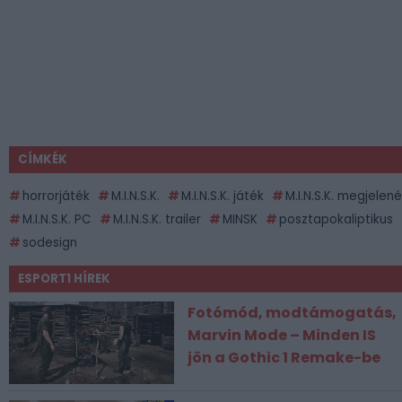
CÍMKÉK
horrorjáték
M.I.N.S.K.
M.I.N.S.K. játék
M.I.N.S.K. megjelen
M.I.N.S.K. PC
M.I.N.S.K. trailer
MINSK
posztapokaliptikus
sodesign
ESPORT1 HÍREK
Fotómód, modtámogatás,
Marvin Mode – Minden IS
jön a Gothic 1 Remake-be