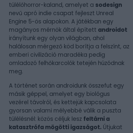
túlélőhorror-kaland, amelyet a
sodesign
nevű apró indie csapat fejleszt Unreal
Engine 5-ös alapokon. A játékban egy
magányos mérnök által épített
androidot
irányítunk egy olyan világban, ahol
halálosan mérgező köd borítja a felszínt, az
emberi civilizáció maradéka pedig
omladozó felhőkarcolók tetején húzódnak
meg.
A történet során androidunk összefut egy
másik géppel, amelyet egy biológus
vezérel távolról, és kettejük kapcsolata
gyorsan valami mélyebbé válik a puszta
túlélésnél: közös céljuk lesz
feltárni a
katasztrófa mögötti igazságot.
Útjukat