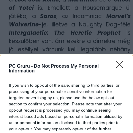
of Yotei
is. Emellett a Housemarque új
játéka, a
Saros
, az Incomniac
Marvel's
Wolverine
-je, illetve a Naughty Dog-féle
Intergalactic: The Heretic Prophet
is
készülőben van, ám ezekre a címekre még
jó eséllyel várnunk kell legalább néhány
évet, így arra sem vennénk mérget, hogy
az új Stated of Play-en komolyabb
PC Gruru -
Do Not Process My Personal
Information
bemutatót kapnának.
If you wish to opt-out of the sale, sharing to third parties, or
Borítókép forrása: Sony, PlayStation
processing of your personal or sensitive information for
targeted advertising by us, please use the below opt-out
Szerző:
szlav
section to confirm your selection. Please note that after your
Dátum:
2025.06.03 10:30
opt-out request is processed you may continue seeing
interest-based ads based on personal information utilized by
us or personal information disclosed to third parties prior to
Csapd be az AI-t! Állítsd be itt, hogy a PC
your opt-out. You may separately opt-out of the further