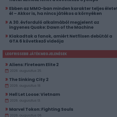
Ebben az MMO-ban minden karakter teljes élete
él – Akkor is, ha nincs játékos a környéken
A 30. évforduló alkalmából megjelent az
ingyenes Quake: Dawn of the Machine
Kiakadtak a fanok, amiért Netflixen debütál a
GTA 6 következő videója
LEGFRISSEBB JÁTÉKMEGJELENÉSEK
Aliens: Fireteam Elite 2
2026. augusztus 25.
The Sinking City 2
2026. augusztus 18.
Hell Let Loose: Vietnam
2026. augusztus 13.
Marvel Tokon: Fighting Souls
2026. augusztus 06.