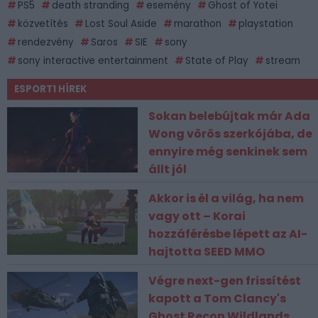
PS5
death stranding
esemény
Ghost of Yotei
közvetítés
Lost Soul Aside
marathon
playstation
rendezvény
Saros
SIE
sony
sony interactive entertainment
State of Play
stream
ESPORT1 HÍREK
Sokan belebújtak már Ada
Wong vörös szerkójába, de
ennyire még senkinek sem
állt jól
Akkor is él a világ, ha nem
vagy ott – Korai
hozzáférésbe lépett az AI-
hajtotta SEED MMO
Végre next-gen frissítést
kapott a Tom Clancy's
Ghost Recon Wildlands