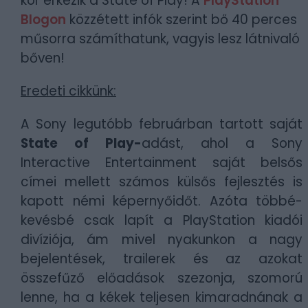
kor érkezik a State of Play! A
PlayStation
Blogon
közzétett infók szerint bő 40 perces
műsorra számíthatunk, vagyis lesz látnivaló
bőven!
Eredeti cikkünk:
A Sony legutóbb februárban tartott saját
State of Play-
adást, ahol a Sony
Interactive Entertainment saját belsős
címei mellett számos külsős fejlesztés is
kapott némi képernyőidőt. Azóta többé-
kevésbé csak lapít a PlayStation kiadói
divíziója, ám mivel nyakunkon a nagy
bejelentések, trailerek és az azokat
összefűző előadások szezonja, szomorú
lenne, ha a kékek teljesen kimaradnának a