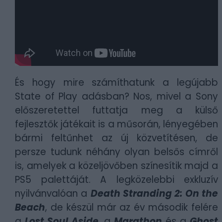
És hogy mire számíthatunk a legújabb
State of Play adásban? Nos, mivel a Sony
előszeretettel futtatja meg a külső
fejlesztők játékait is a műsorán, lényegében
bármi feltűnhet az új közvetítésen, de
persze tudunk néhány olyan belsős címről
is, amelyek a közeljövőben színesítik majd a
PS5 palettáját. A legközelebbi exkluzív
nyilvánvalóan a
Death Stranding 2: On the
Beach
, de készül már az év második felére
a
Lost Soul Aside
, a
Marathon
és a
Ghost