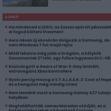
AJÁNLÓ
Ha mindened a LEGO, az összes spórolt pénzede
el fogod költeni Steamen!
Aero néven új okosórán dolgozik a Samsung, de
nem Windows 7 fut majd rajta
Mitől lehetne még jobb a Drágám, a kölykök
összementek 2? Hát, egy fullos ingyenes DLC-től
Kiszivárgott a Gears of War: E-Day limitált,
extravagáns Xbox kontrollere
Nyolc percig mozog a S.T.A.L.K.E.R. 2: Cost of Hope
és a hangulat még mindig isteni
Nem lennénk most a Samsung Galaxy A37 tulajo
helyében
Megtalálhatták James Marsden utódját, ez a
fiatal színész lehet a következő Cyclops