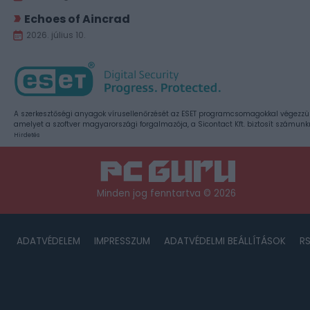
Echoes of Aincrad
2026. július 10.
A szerkesztőségi anyagok vírusellenőrzését az ESET programcsomagokkal végezzü
amelyet a szoftver magyarországi forgalmazója, a Sicontact Kft. biztosít számunk
Hirdetés
Minden jog fenntartva © 2026
ADATVÉDELEM
IMPRESSZUM
ADATVÉDELMI BEÁLLÍTÁSOK
R