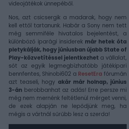
videojátékok ünnepéből.
Nos, azt csicsergik a madarak, hogy nem
kell ettől tartanunk. Habár a Sony nem tett
még semmiféle hivatalos bejelentést, a
különböző iparági insiderek
már hetek óta
pletykálják, hogy júniusban újabb State of
Play-közvetítéssel jelentkezhet
a vállalat,
sőt az egyik legmegbízhatóbb játékipari
bennfentes, Shinobi602 a
ResetEra
fórumán
azt teaseli, hogy
akár már holnap, június
3-án
berobbanhat az adás! Erre persze mi
még nem mernénk feltétlenül mérget venni,
de ezek alapján ne lepődjünk meg, ha
mégis a vártnál sűrűbb lesz a szerda!