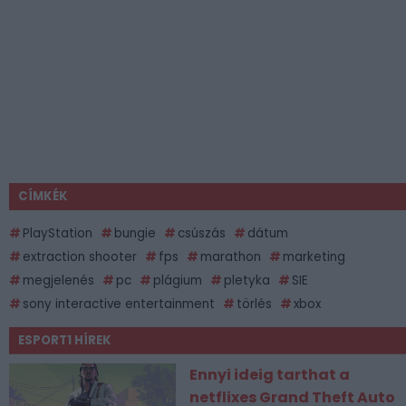
CÍMKÉK
PlayStation
bungie
csúszás
dátum
extraction shooter
fps
marathon
marketing
megjelenés
pc
plágium
pletyka
SIE
sony interactive entertainment
törlés
xbox
ESPORT1 HÍREK
Ennyi ideig tarthat a
netflixes Grand Theft Auto