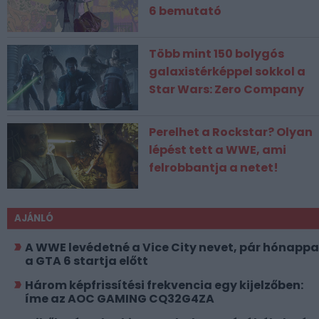
6 bemutató
Több mint 150 bolygós
galaxistérképpel sokkol a
Star Wars: Zero Company
Perelhet a Rockstar? Olyan
lépést tett a WWE, ami
felrobbantja a netet!
AJÁNLÓ
A WWE levédetné a Vice City nevet, pár hónappa
a GTA 6 startja előtt
Három képfrissítési frekvencia egy kijelzőben:
íme az AOC GAMING CQ32G4ZA