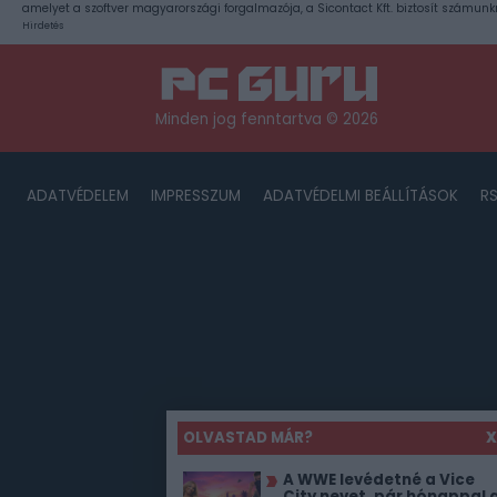
amelyet a szoftver magyarországi forgalmazója, a Sicontact Kft. biztosít számunk
Hirdetés
Minden jog fenntartva © 2026
ADATVÉDELEM
IMPRESSZUM
ADATVÉDELMI BEÁLLÍTÁSOK
R
OLVASTAD MÁR?
X
A WWE levédetné a Vice
City nevet, pár hónappal 