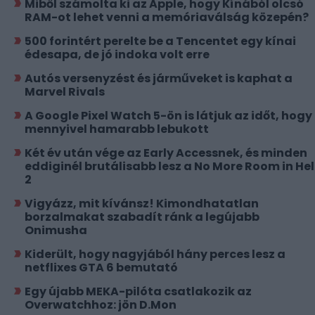
Miből számolta ki az Apple, hogy Kínából olcsó
RAM-ot lehet venni a memóriaválság közepén?
500 forintért perelte be a Tencentet egy kínai
édesapa, de jó indoka volt erre
Autós versenyzést és járműveket is kaphat a
Marvel Rivals
A Google Pixel Watch 5-ön is látjuk az időt, hogy
mennyivel hamarabb lebukott
Két év után vége az Early Accessnek, és minden
eddiginél brutálisabb lesz a No More Room in Hel
2
Vigyázz, mit kívánsz! Kimondhatatlan
borzalmakat szabadít ránk a legújabb
Onimusha
Kiderült, hogy nagyjából hány perces lesz a
netflixes GTA 6 bemutató
Egy újabb MEKA-pilóta csatlakozik az
Overwatchhoz: jön D.Mon