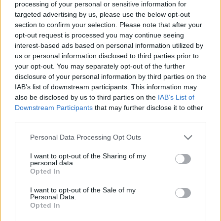
processing of your personal or sensitive information for
a Google-ben.
targeted advertising by us, please use the below opt-out
section to confirm your selection. Please note that after your
opt-out request is processed you may continue seeing
KAPCSOLÓDÓ HÍREK
interest-based ads based on personal information utilized by
us or personal information disclosed to third parties prior to
A Marathon vagy best seller lesz, vagy
your opt-out. You may separately opt-out of the further
bukás
disclosure of your personal information by third parties on the
Nagyon lapít a Marathon – Csúszni fog a
IAB’s list of downstream participants. This information may
also be disclosed by us to third parties on the
IAB’s List of
Bungie új lövöldéje?
Downstream Participants
that may further disclose it to other
A Bungie halasztással igyekszik elérni,
third parties.
hogy a Marathon ne jusson a Concord
Personal Data Processing Opt Outs
sorsára
I want to opt-out of the Sharing of my
personal data.
LEGFRISSEBB VIDEÓNK
Opted In
I want to opt-out of the Sale of my
Personal Data.
Opted In