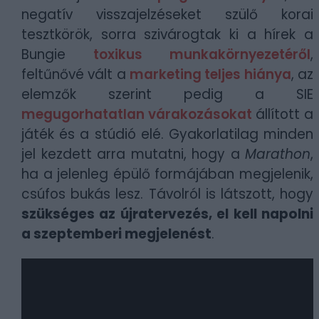
negatív visszajelzéseket szülő korai
tesztkörök, sorra szivárogtak ki a hírek a
Bungie
toxikus munkakörnyezetéről
,
feltűnővé vált a
marketing teljes hiánya
, az
elemzők szerint pedig a SIE
megugorhatatlan várakozásokat
állított a
játék és a stúdió elé. Gyakorlatilag minden
jel kezdett arra mutatni, hogy a
Marathon
,
ha a jelenleg épülő formájában megjelenik,
csúfos bukás lesz. Távolról is látszott, hogy
szükséges az újratervezés, el kell napolni
a szeptemberi megjelenést
.