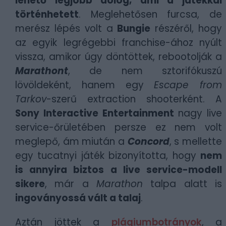
lehető legjobb dolog, ami a játékkal
történhetett
. Meglehetősen furcsa, de
merész lépés volt a
Bungie
részéről, hogy
az egyik legrégebbi franchise-ához nyúlt
vissza, amikor úgy döntöttek, rebootolják a
Marathont
, de nem sztorifókuszú
lövöldeként, hanem egy
Escape from
Tarkov
-szerű extraction shooterként. A
Sony Interactive Entertainment
nagy live
service-őrületében persze ez nem volt
meglepő, ám miután a
Concord
, s mellette
egy tucatnyi játék bizonyította, hogy
nem
is annyira biztos a live service-modell
sikere
, már a
Marathon
talpa alatt is
ingoványossá vált a talaj
.
Aztán jöttek a
plágiumbotrányok
, a