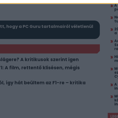
A
p
N
t
itt, hogy a PC Guru tartalmairól véletlenül
2
a
A
S
r
H
slágere? A kritikusok szerint igen
m
: A film, rettentő klisésen, mégis
M
e
C
, így hát beültem az F1-re – kritika
A
i
M
k
i
LEG