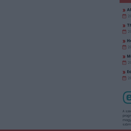
Al
2
T
2
H
2
M
2
E
20
A sze
progr
magya
szám