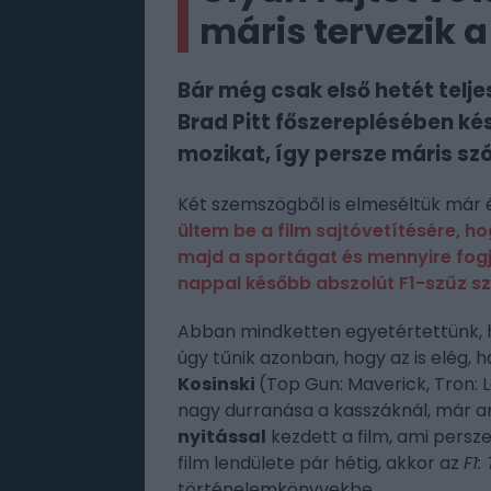
máris tervezik a
Bár még csak első hetét teljes
Brad Pitt főszereplésében kés
mozikat, így persze máris szó
Két szemszögből is elmeséltük már
ültem be a film sajtóvetítésére, ho
majd a sportágat és mennyire fogj
nappal később abszolút F1-szűz s
Abban mindketten egyetértettünk, ho
úgy tűnik azonban, hogy az is elég, 
Kosinski
(Top Gun: Maverick, Tron: 
nagy durranása a kasszáknál, már ami a
nyitással
kezdett a film, ami persze
film lendülete pár hétig, akkor az
F1:
történelemkönyvekbe.