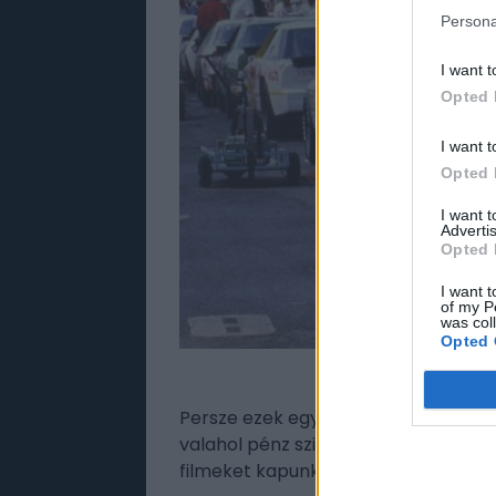
Persona
I want t
Opted 
I want t
Opted 
I want 
Advertis
Opted 
I want t
of my P
was col
Opted 
Tom Cruise
Persze ezek egyelőre csak pletykák,
valahol pénz szimatol Hollywood, akk
filmeket kapunk majd, ha nem is sze