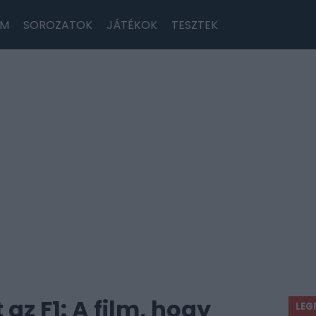
LM
SOROZATOK
JÁTÉKOK
TESZTEK
 az F1: A film, hogy
LEG