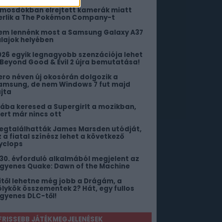
 mosdókban elrejtett kamerák miatt
erlik a The Pokémon Company-t
em lennénk most a Samsung Galaxy A37
ulajok helyében
026 egyik legnagyobb szenzációja lehet
 Beyond Good & Evil 2 újra bemutatása!
ero néven új okosórán dolgozik a
amsung, de nem Windows 7 fut majd
ajta
iába keresed a Supergirlt a mozikban,
ert már nincs ott
egtalálhatták James Marsden utódját,
z a fiatal színész lehet a következő
yclops
 30. évforduló alkalmából megjelent az
ngyenes Quake: Dawn of the Machine
itől lehetne még jobb a Drágám, a
ölykök összementek 2? Hát, egy fullos
ngyenes DLC-től!
FRISSEBB JÁTÉKMEGJELENÉSEK