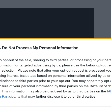
-
Do Not Process My Personal Information
felvetődött a folytatás kérdése. Névtelen, de
CÍM
rrás állítja, hogy
a stúdió már emésztgeti a
to opt-out of the sale, sharing to third parties, or processing of your per
maga a rendező is arról is nyilatkozott pár napja a
formation for targeted advertising by us, please use the below opt-out s
f1 
en készítené a folytatást és afféle elvetemült
r selection. Please note that after your opt-out request is processed y
ci
eing interest-based ads based on personal information utilized by us or
Pitt mellé
behozná a képbe Tom Cruise-t
, aki
f1 
disclosed to third parties prior to your opt-out. You may separately opt-
gyarul Mint a villám) c. filmben látott
for
losure of your personal information by third parties on the IAB’s list of
tre kelthetné.
mcl
. This information may also be disclosed by us to third parties on the
IA
Participants
that may further disclose it to other third parties.
Sil
ver