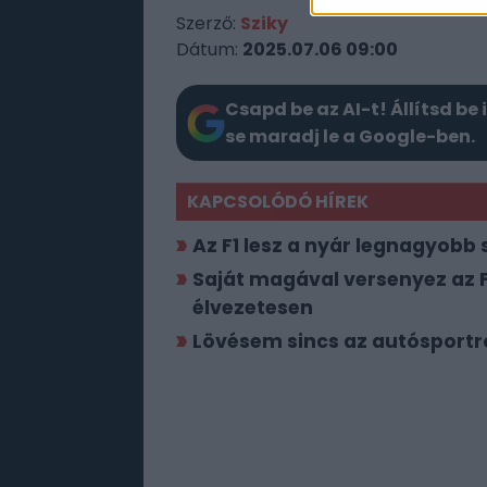
Szerző:
Sziky
Dátum:
2025.07.06 09:00
Csapd be az AI-t! Állítsd be 
se maradj le a Google-ben.
KAPCSOLÓDÓ HÍREK
Az F1 lesz a nyár legnagyobb 
Saját magával versenyez az F1
élvezetesen
Lövésem sincs az autósportról