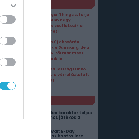
ORT1 HÍREK
A Stranger Things sztárja
után újabb nagy
kedvenc csatlakozik a
Marvelhez!
Teljesen új okosórán
dolgozik a Samsung, de a
Wear OS-ről már most
mondjunk le
A Megszállottság Funko-
figurája a vérrel áztatott
Nikki lett
NLÓ
bben az MMO-ban minden karakter teljes
etet él – Akkor is, ha nincs játékos a
örnyéken
iszivárgott a Gears of War: E-Day
imitált, extravagáns Xbox kontrollere