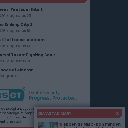
iens: Fireteam Elite 2
026. augusztus 25.
he Sinking City 2
026. augusztus 18.
ell Let Loose: Vietnam
026. augusztus 13.
arvel Tokon: Fighting Souls
026. augusztus 06.
choes of Aincrad
26. július 10.
rkesztőségi anyagok vírusellenőrzését az ESET
OLVASTAD MÁR?
X
amcsomagokkal végezzük, amelyet a szoftver
rországi forgalmazója, a Sicontact Kft. biztosít
unkra.
Hirdetés
Ebben az MMO-ban minden