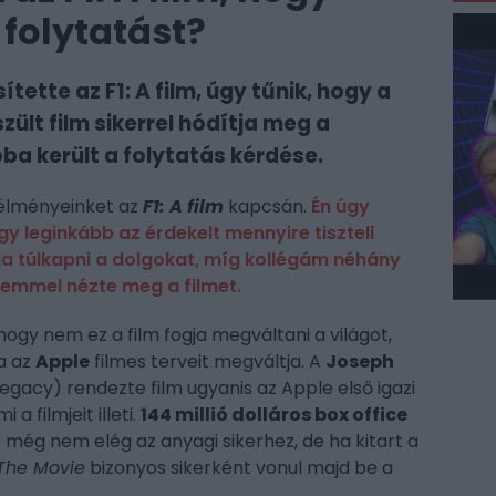
 folytatást?
ítette az F1: A film, úgy tűnik, hogy a
zült film sikerrel hódítja meg a
ba került a folytatás kérdése.
 élményeinket az
F1: A film
kapcsán.
Én úgy
gy leginkább az érdekelt mennyire tiszteli
a túlkapni a dolgokat,
míg kollégám néhány
zemmel nézte meg a filmet.
gy nem ez a film fogja megváltani a világot,
ha az
Apple
filmes terveit megváltja. A
Joseph
Legacy)
rendezte film ugyanis az Apple első igazi
 filmjeit illeti.
144 millió dolláros box office
 még nem elég az anyagi sikerhez, de ha kitart a
 The Movie
bizonyos sikerként vonul majd be a