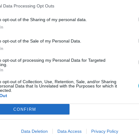
ESP
l Data Processing Opt Outs
o opt-out of the Sharing of my personal data.
In
o opt-out of the Sale of my Personal Data.
In
to opt-out of processing my Personal Data for Targeted
ing.
In
o opt-out of Collection, Use, Retention, Sale, and/or Sharing
ersonal Data that Is Unrelated with the Purposes for which it
lected.
Out
AJÁ
 a Days of Thunderben
CONFIRM
E
 találgatások, ötletelések, de pontosan, hogy ha
él
k
or ott bizony megvetik a lábukat és akkor is új
retnénk azokat.
K
Data Deletion
Data Access
Privacy Policy
l