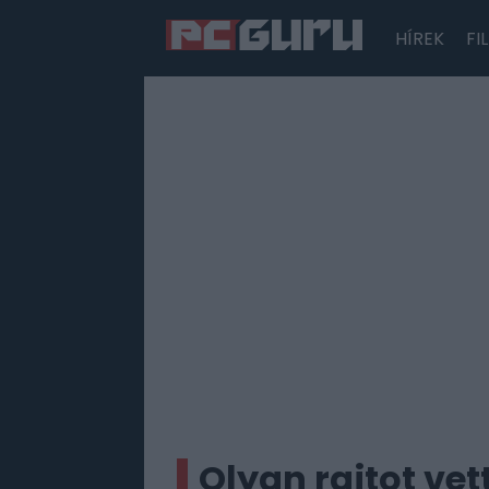
HÍREK
FI
Hírek
Film
Sorozatok
Játékok
Tesztek
Olyan rajtot vett