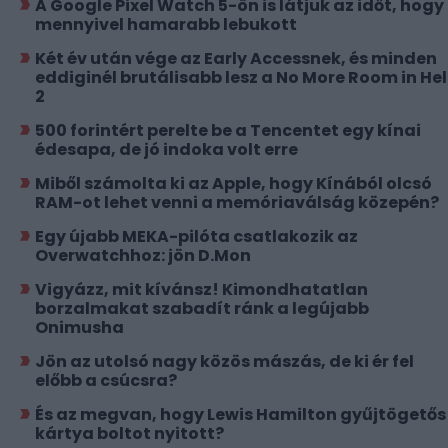
A Google Pixel Watch 5-ön is látjuk az időt, hogy
mennyivel hamarabb lebukott
Két év után vége az Early Accessnek, és minden
eddiginél brutálisabb lesz a No More Room in Hel
2
500 forintért perelte be a Tencentet egy kínai
édesapa, de jó indoka volt erre
Miből számolta ki az Apple, hogy Kínából olcsó
RAM-ot lehet venni a memóriaválság közepén?
Egy újabb MEKA-pilóta csatlakozik az
Overwatchhoz: jön D.Mon
Vigyázz, mit kívánsz! Kimondhatatlan
borzalmakat szabadít ránk a legújabb
Onimusha
Jön az utolsó nagy közös mászás, de ki ér fel
előbb a csúcsra?
És az megvan, hogy Lewis Hamilton gyűjtögetős
kártya boltot nyitott?