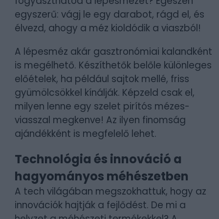
fogyaszthatod a lépesmézet? Egészen
egyszerű: vágj le egy darabot, rágd el, és
élvezd, ahogy a méz kioldódik a viaszból!
A lépesméz akár gasztronómiai kalandként
is megélhető. Készíthetők belőle különleges
előételek, ha például sajtok mellé, friss
gyümölcsökkel kínálják. Képzeld csak el,
milyen lenne egy szelet pirítós mézes-
viasszal megkenve! Az ilyen finomság
ajándékként is megfelelő lehet.
Technológia és innováció a
hagyományos méhészetben
A tech világában megszokhattuk, hogy az
innovációk hajtják a fejlődést. De mi a
helyzet a méhészeti termékekkel? A