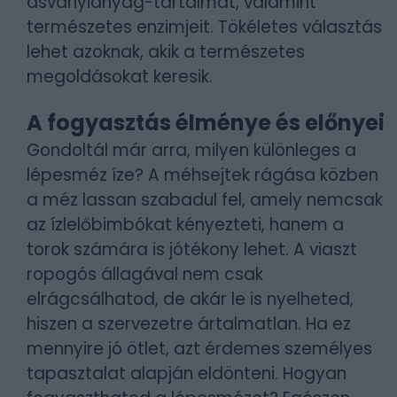
ásványianyag-tartalmát, valamint
természetes enzimjeit. Tökéletes választás
lehet azoknak, akik a természetes
megoldásokat keresik.
A fogyasztás élménye és előnyei
Gondoltál már arra, milyen különleges a
lépesméz íze? A méhsejtek rágása közben
a méz lassan szabadul fel, amely nemcsak
az ízlelőbimbókat kényezteti, hanem a
torok számára is jótékony lehet. A viaszt
ropogós állagával nem csak
elrágcsálhatod, de akár le is nyelheted,
hiszen a szervezetre ártalmatlan. Ha ez
mennyire jó ötlet, azt érdemes személyes
tapasztalat alapján eldönteni. Hogyan