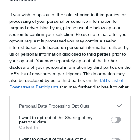
fogyasztók részéről, mivel az egészségre
gyakorolt pozitív hatásaik mellett
If you wish to opt-out of the sale, sharing to third parties, or
processing of your personal or sensitive information for
gasztronómiai különlegességet is
targeted advertising by us, please use the below opt-out
jelentenek. A személyes kapcsolat a
section to confirm your selection. Please note that after your
termelővel lehetőséget nyújt arra is, hogy
opt-out request is processed you may continue seeing
interest-based ads based on personal information utilized by
biztosan tudhasd, milyen minőséget
us or personal information disclosed to third parties prior to
fogyasztasz.
your opt-out. You may separately opt-out of the further
disclosure of your personal information by third parties on the
Mindezek alapján könnyen megérthető,
IAB’s list of downstream participants. This information may
miért vált a lépesméz olyan keresetté.
also be disclosed by us to third parties on the
IAB’s List of
Downstream Participants
that may further disclose it to other
Természetes adottságai miatt ez a méz
third parties.
ideális választás lehet, ha egészségesebb
Personal Data Processing Opt Outs
táplálkozási szokásokat keresel, vagy ha
egyszerűen csak valami különleges
I want to opt-out of the Sharing of my
personal data.
gasztronómiai élményre vágysz.
Opted In
I want to opt-out of the Sale of my