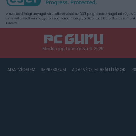
A szerkesztőségi anyagok vírusellenőrzését az ESET programcsomagokkal végezzü
amelyet a szoftver magyarországi forgalmazója, a Sicontact Kft. biztosít számunk
Hirdetés
Minden jog fenntartva © 2026
ADATVÉDELEM
IMPRESSZUM
ADATVÉDELMI BEÁLLÍTÁSOK
R