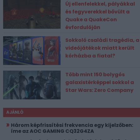
Új ellenfelekkel, pályákkal
és fegyverekkel bővült a
Quake a QuakeCon
évfordulóján
Sokkoló családi tragédia, a
videójátékok miatt került
kórházba a fiatal?
Több mint 150 bolygós
galaxistérképpel sokkol a
Star Wars: Zero Company
AJÁNLÓ
Három képfrissítési frekvencia egy kijelzőben:
íme az AOC GAMING CQ32G4ZA