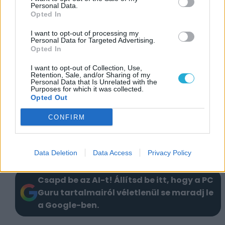
A modern kor technológiai fejlődése
Personal Data.
lehetővé teszi, hogy hagyományos
Opted In
módszerekkel, de mégis a kor elvárásainak
I want to opt-out of processing my
megfelelő minőségi termékeket juttassunk
Personal Data for Targeted Advertising.
Opted In
el a vásárlókhoz. Ha a Nektárfarm
I want to opt-out of Collection, Use,
termékeinek kínálatára vagy kíváncsi, nézz
Retention, Sale, and/or Sharing of my
Personal Data that Is Unrelated with the
szét weboldalukon, hogy megismerhesd
Purposes for which it was collected.
különleges mézeiket és más méhészeti
Opted Out
termékeiket!
CONFIRM
Szerző:
Sziky
Dátum:
2026.03.10 11:00
Data Deletion
Data Access
Privacy Policy
Csapd be az AI-t! Állítsd be itt, hogy a PC
Guru tartalmairól véletlenül se maradj le
a Google-ben.