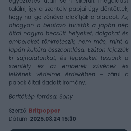
egyeztetés után sem sikerült megoldást
találni, így a szentély papjai úgy döntöttek,
hogy no-go zónává alakítják a placcot.
Az,
ahogyan a beutazó turisták a japán nép
által nagyra becsült helyeket, dolgokat és
embereket tönkreteszik, nem más, mint a
japán kultúra összeomlása. Ezúton fejezzük
ki sajnálatunkat, és lépéseket teszünk a
szentély és az emberek szívének és
lelkének védelme érdekében
– zárul a
papok által kiadott iromány.
Borítókép forrása: Sony
Szerző:
Britpopper
Dátum:
2025.03.24 15:30