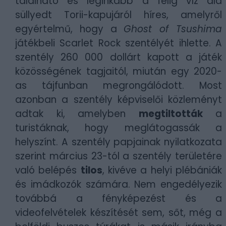
található és leginkább a félig víz alá
süllyedt Torii-kapujáról híres, amelyről
egyértelmű, hogy a
Ghost of Tsushima
játékbeli Scarlet Rock szentélyét ihlette. A
szentély 260 000 dollárt kapott a játék
közösségének tagjaitól, miután egy 2020-
as tájfunban megrongálódott. Most
azonban a szentély képviselői közleményt
adtak ki, amelyben
megtiltották
a
turistáknak, hogy meglátogassák a
helyszínt. A szentély papjainak nyilatkozata
szerint március 23-tól a szentély területére
való belépés
tilos
, kivéve a helyi plébániák
és imádkozók számára. Nem engedélyezik
továbbá a fényképezést és a
videofelvételek készítését sem, sőt, még a