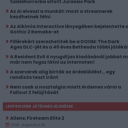
túlélőhorrorba oltott Jurassic Park
Az AI elveszi a munkát: most a streamerek
kezdhetnek félni
Az Alkimia Interactive lényegében bejelentette 
Gothic 2 Remake-et
Fillérekért szerezhetitek be a DOOM: The Dark
Ages DLC-jét és a 40 éves Bethesda többi játéká
A Resident Evil 4 nyugdíjas kiadásánál jobbat 
már nem fogsz látni az interneten!
A szerverek alig bírták az érdeklődést... egy
randizós teszt iránt
Nem csak a nosztalgia miatt érdemes várni a
Fallout 3 felújítását
LEGFRISSEBB JÁTÉKMEGJELENÉSEK
Aliens: Fireteam Elite 2
2026. augusztus 25.