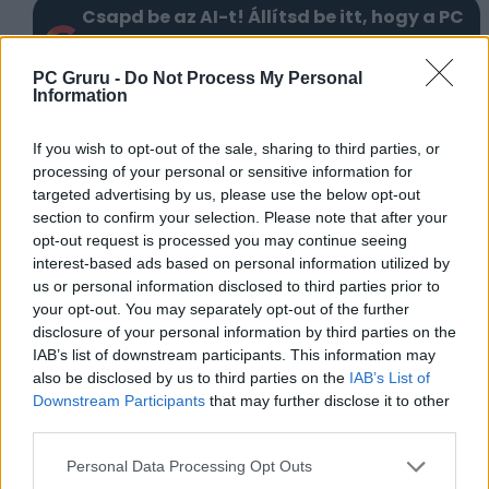
Csapd be az AI-t! Állítsd be itt, hogy a PC
Guru tartalmairól véletlenül se maradj le
a Google-ben.
PC Gruru -
Do Not Process My Personal
Information
KAPCSOLÓDÓ HÍREK
If you wish to opt-out of the sale, sharing to third parties, or
processing of your personal or sensitive information for
Ghost of Yotei címmel és női főhőssel
targeted advertising by us, please use the below opt-out
érkezik a Ghost of Tsushima folytatása!
section to confirm your selection. Please note that after your
További spinoffokat és mellékágakat fog
opt-out request is processed you may continue seeing
interest-based ads based on personal information utilized by
kapni a Ghost of Tsushima
us or personal information disclosed to third parties prior to
your opt-out. You may separately opt-out of the further
LEGFRISSEBB VIDEÓNK
disclosure of your personal information by third parties on the
IAB’s list of downstream participants. This information may
also be disclosed by us to third parties on the
IAB’s List of
Downstream Participants
that may further disclose it to other
third parties.
Personal Data Processing Opt Outs