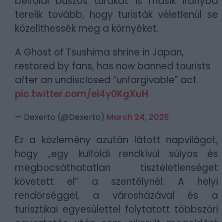
belföldi buszos túrákat is másik irányba
terelik tovább, hogy turisták véletlenül se
közelíthessék meg a környéket.
A Ghost of Tsushima shrine in Japan,
restored by fans, has now banned tourists
after an undisclosed “unforgivable” act
pic.twitter.com/ei4y0KgXuH
— Dexerto (@Dexerto)
March 24, 2025
Ez a közlemény azután látott napvilágot,
hogy „egy külföldi rendkívül súlyos és
megbocsáthatatlan tiszteletlenséget
követett el” a szentélynél. A helyi
rendőrséggel, a városházával és a
turisztikai egyesülettel folytatott többszöri