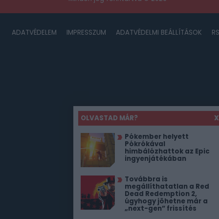
ADATVÉDELEM
IMPRESSZUM
ADATVÉDELMI BEÁLLÍTÁSOK
R
OLVASTAD MÁR?
X
Pókember helyett
Pókrókával
himbálózhattok az Epic
ingyenjátékában
Továbbra is
megállíthatatlan a Red
Dead Redemption 2,
úgyhogy jöhetne már a
„next-gen” frissítés