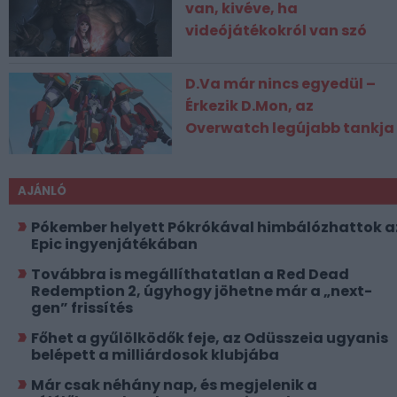
van, kivéve, ha
videójátékokról van szó
D.Va már nincs egyedül –
Érkezik D.Mon, az
Overwatch legújabb tankja
AJÁNLÓ
Pókember helyett Pókrókával himbálózhattok a
Epic ingyenjátékában
Továbbra is megállíthatatlan a Red Dead
Redemption 2, úgyhogy jöhetne már a „next-
gen” frissítés
Főhet a gyűlölködők feje, az Odüsszeia ugyanis
belépett a milliárdosok klubjába
Már csak néhány nap, és megjelenik a