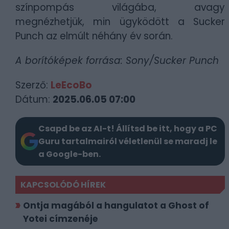
színpompás világába, avagy
megnézhetjük, min ügyködött a Sucker
Punch az elmúlt néhány év során.
A borítóképek forrása: Sony/Sucker Punch
Szerző:
LeEcoBo
Dátum:
2025.06.05 07:00
Csapd be az AI-t! Állítsd be itt, hogy a PC
Guru tartalmairól véletlenül se maradj le
a Google-ben.
KAPCSOLÓDÓ HÍREK
Ontja magából a hangulatot a Ghost of
Yotei címzenéje