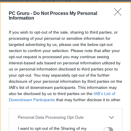
Hatalmas térképpel és MAGYAR
FELIRATTAL érkezik a Ghost of Yotei
PC Gruru -
Do Not Process My Personal
Information
80 dollár sok egy játékért? Mondd ezt a
Ghost of Yotei előrendelőknek!
If you wish to opt-out of the sale, sharing to third parties, or
Ha a Ghost of Tsushima jó volt, a Ghost of
processing of your personal or sensitive information for
Yotei maga lesz a tökéletesség
targeted advertising by us, please use the below opt-out
section to confirm your selection. Please note that after your
opt-out request is processed you may continue seeing
LEGFRISSEBB VIDEÓNK
interest-based ads based on personal information utilized by
us or personal information disclosed to third parties prior to
your opt-out. You may separately opt-out of the further
disclosure of your personal information by third parties on the
IAB’s list of downstream participants. This information may
also be disclosed by us to third parties on the
IAB’s List of
Downstream Participants
that may further disclose it to other
third parties.
Personal Data Processing Opt Outs
I want to opt-out of the Sharing of my