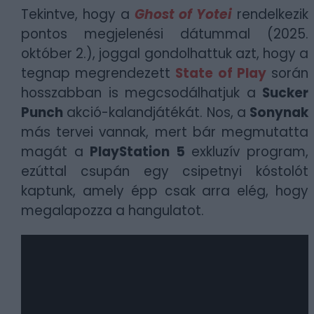
Tekintve, hogy a
Ghost of Yotei
rendelkezik
pontos megjelenési dátummal (2025.
október 2.), joggal gondolhattuk azt, hogy a
tegnap megrendezett
State of Play
során
hosszabban is megcsodálhatjuk a
Sucker
Punch
akció-kalandjátékát. Nos, a
Sonynak
más tervei vannak, mert bár megmutatta
magát a
PlayStation 5
exkluzív program,
ezúttal csupán egy csipetnyi kóstolót
kaptunk, amely épp csak arra elég, hogy
megalapozza a hangulatot.