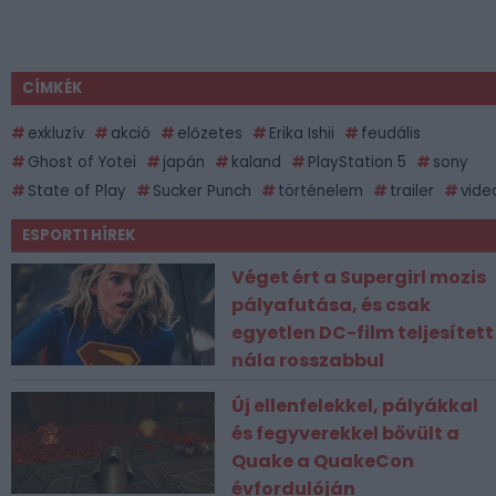
CÍMKÉK
exkluzív
akció
előzetes
Erika Ishii
feudális
Ghost of Yotei
japán
kaland
PlayStation 5
sony
State of Play
Sucker Punch
történelem
trailer
vide
ESPORT1 HÍREK
Véget ért a Supergirl mozis
pályafutása, és csak
egyetlen DC-film teljesített
nála rosszabbul
Új ellenfelekkel, pályákkal
és fegyverekkel bővült a
Quake a QuakeCon
évfordulóján