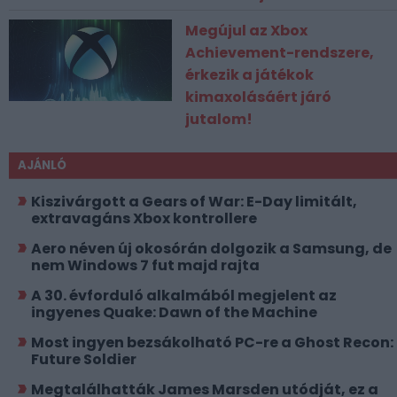
Megújul az Xbox
Achievement-rendszere,
érkezik a játékok
kimaxolásáért járó
jutalom!
AJÁNLÓ
Kiszivárgott a Gears of War: E-Day limitált,
extravagáns Xbox kontrollere
Aero néven új okosórán dolgozik a Samsung, de
nem Windows 7 fut majd rajta
A 30. évforduló alkalmából megjelent az
ingyenes Quake: Dawn of the Machine
Most ingyen bezsákolható PC-re a Ghost Recon:
Future Soldier
Megtalálhatták James Marsden utódját, ez a