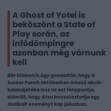
A Ghost of Yotei is
beköszönt a State of
Play során, az
infódömpingre
azonban még várnunk
kell
Bár többen is úgy gondolták, hogy a
Sucker Punch októberben érkező akció-
kalandjátéka lesz az est fénypontja,
kiderült, hogy Atsu bosszúsztorija egy
dedikált eseményt kap júliusban.