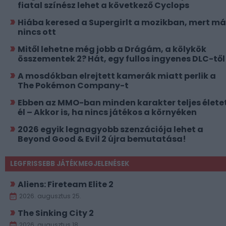
fiatal színész lehet a következő Cyclops
Hiába keresed a Supergirlt a mozikban, mert má
nincs ott
Mitől lehetne még jobb a Drágám, a kölykök
összementek 2? Hát, egy fullos ingyenes DLC-től
A mosdókban elrejtett kamerák miatt perlik a
The Pokémon Company-t
Ebben az MMO-ban minden karakter teljes élete
él – Akkor is, ha nincs játékos a környéken
2026 egyik legnagyobb szenzációja lehet a
Beyond Good & Evil 2 újra bemutatása!
LEGFRISSEBB JÁTÉKMEGJELENÉSEK
Aliens: Fireteam Elite 2
2026. augusztus 25.
The Sinking City 2
2026. augusztus 18.