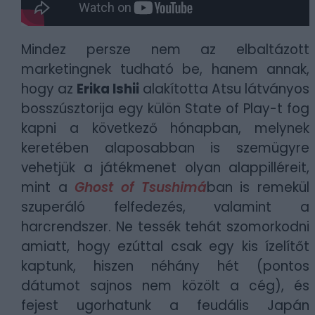
Mindez persze nem az elbaltázott
marketingnek tudható be, hanem annak,
hogy az
Erika Ishii
alakította Atsu látványos
bosszúsztorija egy külön State of Play-t fog
kapni a következő hónapban, melynek
keretében alaposabban is szemügyre
vehetjük a játékmenet olyan alappilléreit,
mint a
Ghost of Tsushimá
ban is remekül
szuperáló felfedezés, valamint a
harcrendszer. Ne tessék tehát szomorkodni
amiatt, hogy ezúttal csak egy kis ízelítőt
kaptunk, hiszen néhány hét (pontos
dátumot sajnos nem közölt a cég), és
fejest ugorhatunk a feudális Japán