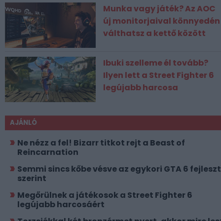
Munka vagy játék? Az AOC
új monitorjaival könnyedén
válthatsz a kettő között
Ibuki szelleme él tovább?
Ilyen lett a Street Fighter 6
legújabb harcosa
AJÁNLÓ
Ne nézz a fel! Bizarr titkot rejt a Beast of
Reincarnation
Semmi sincs kőbe vésve az egykori GTA 6 fejlesz
szerint
Megőrülnek a játékosok a Street Fighter 6
legújabb harcosáért