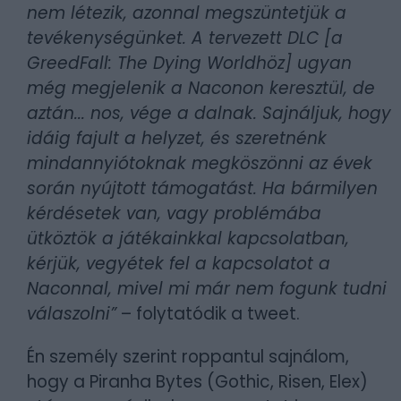
nem létezik, azonnal megszüntetjük a
tevékenységünket. A tervezett DLC [a
GreedFall: The Dying Worldhöz] ugyan
még megjelenik a Naconon keresztül, de
aztán... nos, vége a dalnak. Sajnáljuk, hogy
idáig fajult a helyzet, és szeretnénk
mindannyiótoknak megköszönni az évek
során nyújtott támogatást. Ha bármilyen
kérdésetek van, vagy problémába
ütköztök a játékainkkal kapcsolatban,
kérjük, vegyétek fel a kapcsolatot a
Naconnal, mivel mi már nem fogunk tudni
válaszolni”
– folytatódik a tweet.
Én személy szerint roppantul sajnálom,
hogy a Piranha Bytes (Gothic, Risen, Elex)