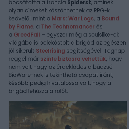
bocsátotta a francia
Spiderst
, aminek
olyan címeket köszönhetnek az RPG-k
kedvelői, mint a
Mars: War Logs
, a
Bound
by Flame
, a
The Technomancer
és
a
GreedFall
– egyszer még a soulslike-ok
világába is belekóstolt a brigád az egészen
jól sikerült
Steelrising
segítségével. Tegnap
reggel már
szinte biztosra vehettük
, hogy
nem volt nagy az érdeklődés a büdzsé
BioWare-nek is tekinthető csapat iránt,
később pedig hivatalossá vált, hogy a
brigád lehúzza a rolót.