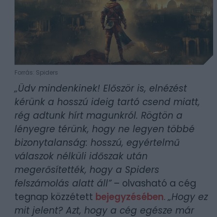
Forrás: Spiders
„Üdv mindenkinek! Először is, elnézést
kérünk a hosszú ideig tartó csend miatt,
rég adtunk hírt magunkról. Rögtön a
lényegre térünk, hogy ne legyen többé
bizonytalanság: hosszú, egyértelmű
válaszok nélküli időszak után
megerősítették, hogy a Spiders
felszámolás alatt áll”
– olvasható a cég
tegnap közzétett
bejegyzésében
.
„Hogy ez
mit jelent? Azt, hogy a cég egésze már