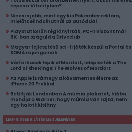
Torzsiékkal két bronzérmet nyert, akkor mire les
képes a Vitalityben?
Nincs is jobb, mint egy kis Pókember reklám,
mielőtt elindulhatnál az autóddal
PlayStationön rég kinyírták, PC-n viszont már
8K-ban száguld a Driveclub
Magyar fejlesztésű sci-fi játék készül a Portal és
SOMA rajongóinak
Vérfarkasok lepik el Mordort, leleplezték a The
Lord of the Rings: The Wolves of Mordort
Az Apple is rámegy a kávamentes életre az
iPhone 20 Prokkal
Betiltják Londonban A múmia plakátot, hiába
mondja a Warner, hogy múmia van rajta, nem
egy halott kislány
LEGFRISSEBB JÁTÉKMEGJELENÉSEK
Aliens: Fireteam Elite 2