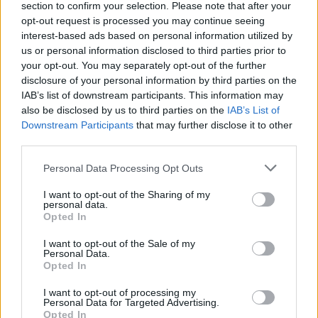
section to confirm your selection. Please note that after your
Guru tartalmairól véletlenül se maradj le
opt-out request is processed you may continue seeing
a Google-ben.
interest-based ads based on personal information utilized by
us or personal information disclosed to third parties prior to
your opt-out. You may separately opt-out of the further
KAPCSOLÓDÓ HÍREK
disclosure of your personal information by third parties on the
IAB’s list of downstream participants. This information may
Két héten belül lehúzhatja a rolót a
also be disclosed by us to third parties on the
IAB’s List of
GreedFallt és a Steelrisingot jegyző
Downstream Participants
that may further disclose it to other
Spiders
third parties.
Ennyi volt, hamarosan bezárhat a
Personal Data Processing Opt Outs
GreedFall és a Steelrising fejlesztőcsapata
I want to opt-out of the Sharing of my
personal data.
LEGFRISSEBB VIDEÓNK
Opted In
I want to opt-out of the Sale of my
Personal Data.
Opted In
I want to opt-out of processing my
Personal Data for Targeted Advertising.
Opted In