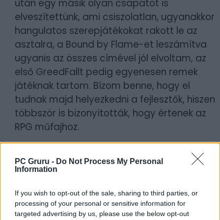
után egy másik olyan csapatot is
elveszítettünk, ami csiszolatlan, ugyanakkor
hangulatos szerepjátékokat rakott le az
asztalra, a Bound by Flame-et leszámítva
ugyanis az összes címével jól elvoltam, az
első GreedFallt pedig egyenesen remek
játéknak tartom. Bízom benne, hogy el
tudnak majd helyezkedni a fejlesztők, hiszen
többször is bizonyították, hogy értenek az
RPG műfajhoz.
Borítókép forrása: Spiders
PC Gruru -
Do Not Process My Personal
Information
Szerző:
LeEcoBo
Dátum:
2026.04.30 10:35
If you wish to opt-out of the sale, sharing to third parties, or
processing of your personal or sensitive information for
targeted advertising by us, please use the below opt-out
Csapd be az AI-t! Állítsd be itt, hogy a PC