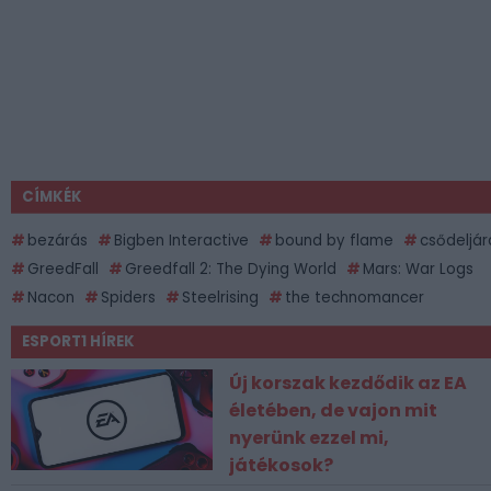
CÍMKÉK
bezárás
Bigben Interactive
bound by flame
csődeljár
GreedFall
Greedfall 2: The Dying World
Mars: War Logs
Nacon
Spiders
Steelrising
the technomancer
ESPORT1 HÍREK
Új korszak kezdődik az EA
életében, de vajon mit
nyerünk ezzel mi,
játékosok?