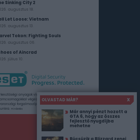
he Sinking City 2
026. augusztus 18.
ell Let Loose: Vietnam
026. augusztus 13.
arvel Tokon: Fighting Souls
026. augusztus 06.
choes of Aincrad
26. július 10.
rkesztőségi anyagok vírusellenőrzését az ESET
OLVASTAD MÁR?
X
amcsomagokkal végezzük, amelyet a szoftver
rországi forgalmazója, a Sicontact Kft. biztosít
unkra.
Hirdetés
Már annyi pénzt hozott a
GTA 6, hogy az összes
fejlesztő nyugdíjba
mehetne
Búcsúzik a Blizzard zenei