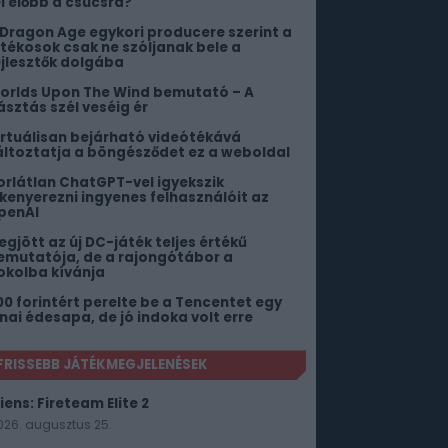
el előbb a csúcsra?
 Dragon Age egykori producere szerint a
átékosok csak ne szóljanak bele a
ejlesztők dolgába
orlds Upon The Wind bemutató – A
ásztás szél veséig ér
irtuálisan bejárható videótékává
áltoztatja a böngésződet ez a weboldal
orlátlan ChatGPT-vel igyekszik
ekenyerezni ingyenes felhasználóit az
penAI
egjött az új DC-játék teljes értékű
emutatója, de a rajongótábor a
okolba kívánja
00 forintért perelte be a Tencentet egy
ínai édesapa, de jó indoka volt erre
FRISSEBB JÁTÉKMEGJELENÉSEK
iens: Fireteam Elite 2
026. augusztus 25.