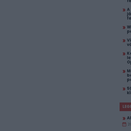
f
A
j
f
W
p
V
v
K
l
O
M
b
p
5
k
LEG
Al
2