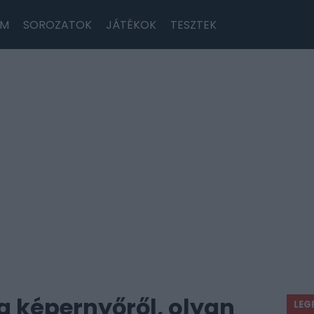
LM
SOROZATOK
JÁTÉKOK
TESZTEK
 a képernyőről, olyan
LEG