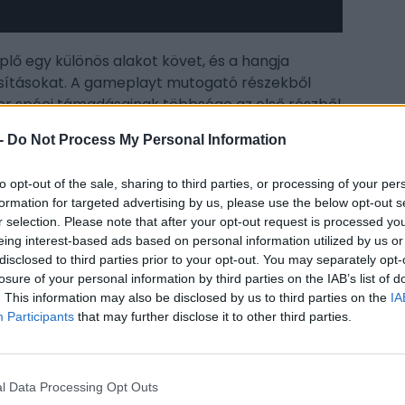
eplő egy különös alakot követ, és a hangja
asításokat. A gameplayt mutogató részekből
ter spéci támadásainak többsége az első részből
zt pedig olyan új képességeket is láthatunk,
-
Do Not Process My Personal Information
folytatásban fog előrukkolni. A trailerben nem
 egyéb információ, de a Shift Up már utalt
to opt-out of the sale, sharing to third parties, or processing of your per
llar Blade folytatása. Információmorzsák alapján
CÍM
formation for targeted advertising by us, please use the below opt-out s
űleg 2027-ben fog megjelenni, és ami a legjobb,
r selection. Please note that after your opt-out request is processed y
luzív.
elő
eing interest-based ads based on personal information utilized by us or
disclosed to third parties prior to your opt-out. You may separately opt-
Ste
losure of your personal information by third parties on the IAB’s list of
Su
. This information may also be disclosed by us to third parties on the
IA
sum
Participants
that may further disclose it to other third parties.
ESP
itt, hogy a PC Guru tartalmairól véletlenül
l Data Processing Opt Outs