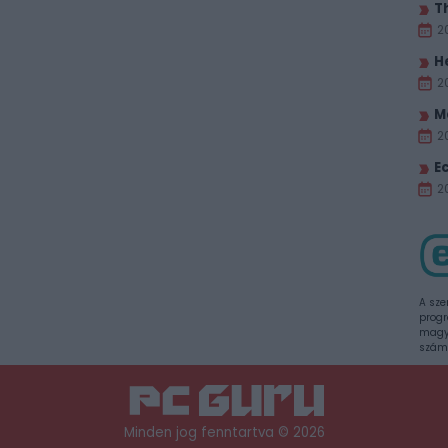
T
2
H
2
M
2
E
20
A sze
progr
magya
szám
Minden jog fenntartva © 2026