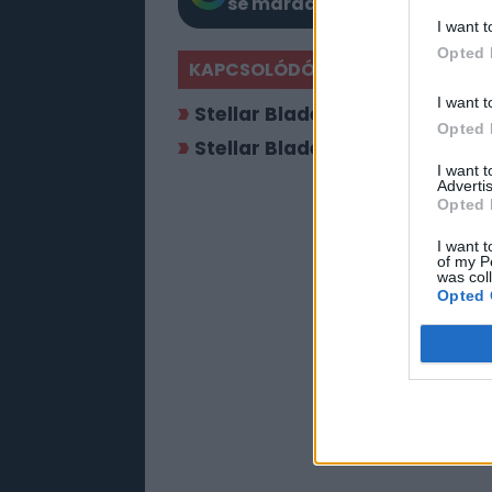
se maradj le a Google-ben.
I want t
Opted 
KAPCSOLÓDÓ HÍREK
I want t
Stellar Blade és Assassin's C
Opted 
Stellar Blade – EVE szó szerin
I want 
Advertis
Opted 
I want t
of my P
was col
Opted 