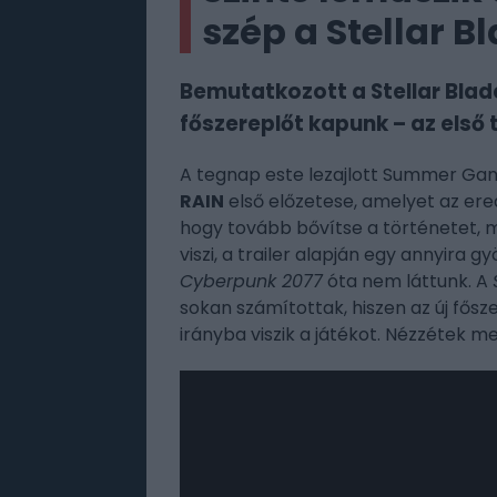
szép a Stellar B
Bemutatkozott a Stellar Blad
főszereplőt kapunk – az első 
A tegnap este lezajlott Summer Ga
RAIN
első előzetese, amelyet az erede
hogy tovább bővítse a történetet, m
viszi, a trailer alapján egy annyira g
Cyberpunk 2077
óta nem láttunk. A
sokan számítottak, hiszen az új fősze
irányba viszik a játékot. Nézzétek me