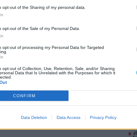
o opt-out of the Sharing of my personal data.
In
o opt-out of the Sale of my Personal Data.
reed robot is jöhet az Astro Bot-ba
In
t felrúg, ha túl kíváncsi vagy
to opt-out of processing my Personal Data for Targeted
ing.
In
o opt-out of Collection, Use, Retention, Sale, and/or Sharing
ersonal Data that Is Unrelated with the Purposes for which it
AJÁ
lected.
Out
M
ö
CONFIRM
B
W
i
Data Deletion
Data Access
Privacy Policy
É
g
J