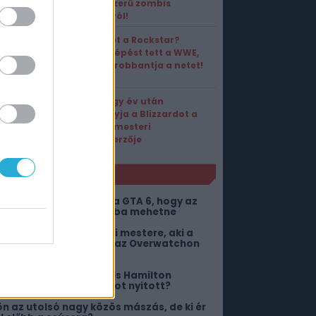
a népszerű zombis
horrorról!
Perelhet a Rockstar?
Olyan lépést tett a WWE,
ami felrobbantja a netet!
Tizenegy év után
otthagyja a Blizzardot a
stúdió mesteri
zeneszerzője
NLÓ
ár annyi pénzt hozott a GTA 6, hogy az
sszes fejlesztő nyugdíjba mehetne
úcsúzik a Blizzard zenei mestere, aki a
orld of Warcrafton és az Overwatchon
s dolgozott
s az megvan, hogy Lewis Hamilton
yűjtögetős kártya boltot nyitott?
ön az utolsó nagy közös mászás, de ki ér