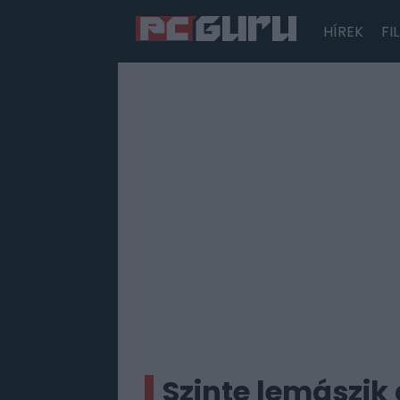
HÍREK
FI
Hírek
Film
Sorozatok
Játékok
Tesztek
Szinte lemászik