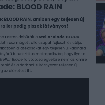
lade: BLOOD RAIN
e: BLOOD RAIN, amiben egy teljesen új
trailer pedig piszok látványos!
me Festen debütált a
Stellar Blade: BLOOD
ti rész mögött álló csapat fejleszt, és célja,
iközben a játékosokat egy teljesen új kalandra
yönyörű futurisztikus metropoliszba, hogy ilyet a
Stellar Blade
folytatása egyelőre nem az, amire
replő és a dark sci-fi környezet teljesen új
g az előzetest itt: