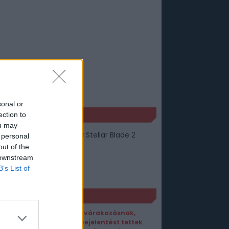
sonal or
KÉK
ection to
ou may
zetes
stellar blade
Stellar Blade 2
 personal
out of the
llar Blade: BLOOD RAIN
 downstream
mmer Game Fest
B’s List of
mer game fest 2026
ORT1 HÍREK
Vége a várakozásnak,
óriási bejelentést tettek