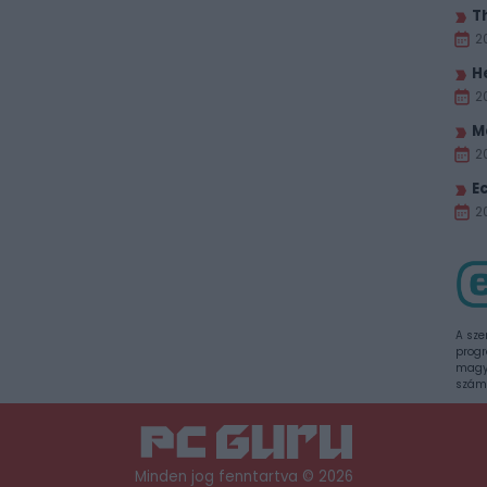
T
2
H
2
M
2
E
20
A sze
progr
magya
szám
Minden jog fenntartva © 2026