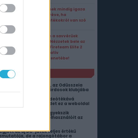
A vevőnek mindig igaza
van, kivéve, ha
videójátékokról van szó
Négyen a savvérűek
ellen – Nézzetek bele az
Aliens: Fireteam Elite 2
kooperatív
játékmenetébe!
NLÓ
őhet a gyűlölködők feje, az Odüsszeia
gyanis belépett a milliárdosok klubjába
irtuálisan bejárható videótékává
áltoztatja a böngésződet ez a weboldal
orlátlan ChatGPT-vel igyekszik
ekenyerezni ingyenes felhasználóit az
penAI
egjött az új DC-játék teljes értékű
emutatója, de a rajongótábor a