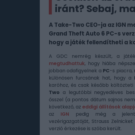
iránt? Sebaj, m
A Take-Two CEO-ja az IGN meg
Grand Theft Auto 6 PC-s verzió
hogy a játék fellendítheti a 
A GDC nemrég készült, a játékip
megtudhattuk
, hogy hiába népsz
jobban odafigyelnek a
PC
-s piacra,
különösen furcsának hat, hogy a
karóhoz, és csak később költözteti
Two
a legutóbbi negyedéves be
ősszel (a pontos dátum sajnos ne
következő, az
eddigi állítások alap
az
IGN
pedig még a jelenté
vezérigazgatóját,
Strauss Zelnicke
verzió érkezése is szóba került.