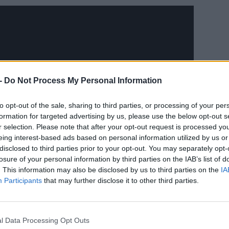
-
Do Not Process My Personal Information
rte, hogy a PC egyre nagyobb szeletet hasít ki
to opt-out of the sale, sharing to third parties, or processing of your per
nnyira, hogy szerinte egy multiplatform alkotás
CÍM
formation for targeted advertising by us, please use the below opt-out s
is származhat ebből a masinából, ugyanakkor
r selection. Please note that after your opt-out request is processed y
g is a konzolok élveztek előnyt, ez pedig most
kon
eing interest-based ads based on personal information utilized by us or
bá, hogy a PC (újbóli) térnyerésében a jelen
pc
disclosed to third parties prior to your opt-out. You may separately opt-
érdeklődés is közrejátszik, ez a tendencia pedig
losure of your personal information by third parties on the IAB’s list of
Str
. This information may also be disclosed by us to third parties on the
IA
amíg a Sony és a Microsoft elő nem rukkol a
Participants
that may further disclose it to other third parties.
ESP
kapcsán azonban megjegyezte (és most jön a
nélkül fellendítheti az érdeklődést a mostani
ebbe a kategóriába tartozik.
l Data Processing Opt Outs