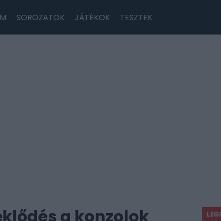
LM
SOROZATOK
JÁTÉKOK
TESZTEK
eklődés a konzolok
LEG