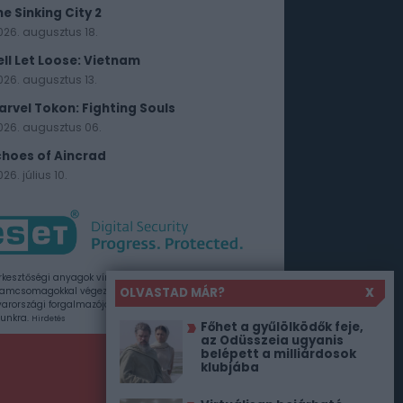
he Sinking City 2
026. augusztus 18.
ell Let Loose: Vietnam
026. augusztus 13.
arvel Tokon: Fighting Souls
026. augusztus 06.
choes of Aincrad
26. július 10.
rkesztőségi anyagok vírusellenőrzését az ESET
OLVASTAD MÁR?
X
amcsomagokkal végezzük, amelyet a szoftver
rországi forgalmazója, a Sicontact Kft. biztosít
unkra.
Hirdetés
Főhet a gyűlölködők feje,
az Odüsszeia ugyanis
belépett a milliárdosok
klubjába