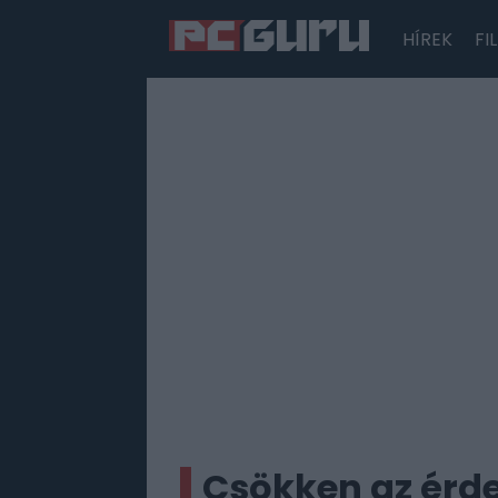
HÍREK
FI
Hírek
Film
Sorozatok
Játékok
Tesztek
Csökken az érd