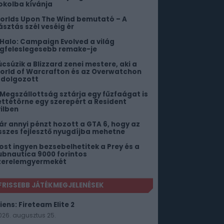
okolba kívánja
orlds Upon The Wind bemutató – A
ásztás szél veséig ér
 Halo: Campaign Evolved a világ
egfeleslegesebb remake-je
úcsúzik a Blizzard zenei mestere, aki a
orld of Warcrafton és az Overwatchon
s dolgozott
 Megszállottság sztárja egy fűzfaágat is
ettétörne egy szerepért a Resident
vilben
ár annyi pénzt hozott a GTA 6, hogy az
sszes fejlesztő nyugdíjba mehetne
ost ingyen bezsebelhetitek a Prey és a
ubnautica 9000 forintos
zerelemgyermekét
FRISSEBB JÁTÉKMEGJELENÉSEK
iens: Fireteam Elite 2
026. augusztus 25.