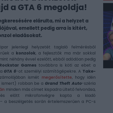
ajd a GTA 6 megoldja!
keresésére elárulta, mi a helyzet a
jával, emellett pedig arra is kitért,
konzol eladásokat.
ar jelenlegi helyzetét taglaló felmérésből
erűek a
konzolok
, a fejlesztők ma már sokkal
 mint néhány évvel ezelőtt, ebből adódóan pedig
Rockstar Games
továbbra is köti az ebet a
 a
GTA 6
-ot személyi számítógépekre. A
Take-
számolójában ismét
megerősítette
, hogy idén
m ismert) robban be a
Grand Theft Auto
-széria
ján
minden más címet kispadra ültető felvonása,
s előtt mikrofonvégre kapta a kiadó
t – a beszélgetés során értelemszerűen a PC-s