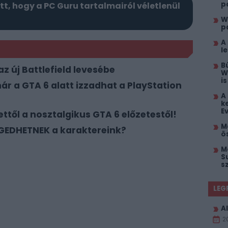
p
itt, hogy a PC Guru tartalmairól véletlenül
W
p
A
l
B
z új Battlefield levesébe
W
i
már a GTA 6 alatt izzadhat a PlayStation
A
k
E
ttől a nosztalgikus GTA 6 előzetestől!
M
EDHETNEK a karaktereink?
ö
M
S
s
LEG
Al
2