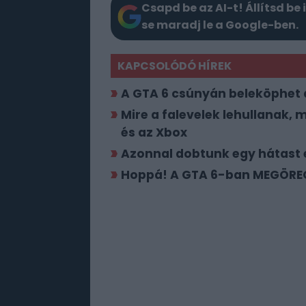
Csapd be az AI-t! Állítsd be 
se maradj le a Google-ben.
KAPCSOLÓDÓ HÍREK
A GTA 6 csúnyán beleköphet a
Mire a falevelek lehullanak, 
és az Xbox
Azonnal dobtunk egy hátast e
Hoppá! A GTA 6-ban MEGÖREG